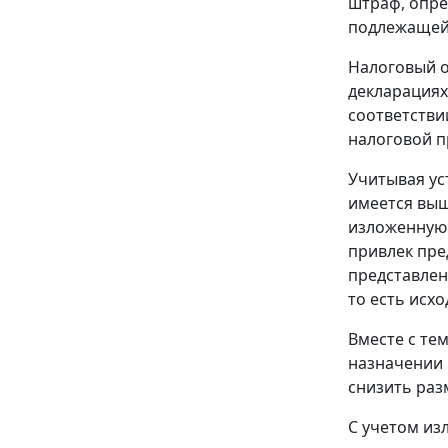
штраф, опр
подлежащей 
Налоговый о
декларациях
соответстви
налоговой п
Учитывая ус
имеется выш
изложенную
привлек пре
представлен
то есть исх
Вместе с те
назначении 
снизить раз
С учетом из