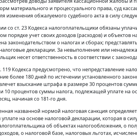
рассмотрев доводы заявителя кассационной жалобы и 
орм материального и процессуального права, суд касс
ля изменения обжалуемого судебного акта в силу следу
вии со
ст. 23
Кодекса налогоплательщики обязаны уплачив
ом порядке учет своих доходов (расходов) и объектов н
ена
законодательством о налогах и сборах
; представлят
 налоговые декларации. За невыполнение или ненадле
льщик несет ответственность в соответствии с законо
. 119
Кодекса предусмотрено, что непредставление нал
ение более 180 дней по истечении установленного
закон
влечет взыскание штрафа в размере 30 процентов суммы
 и 10 процентов суммы налога, подлежащей уплате на о
сяц, начиная со 181-го дня.
енная названной
нормой
налоговая санкция определяет
уплате на основе налоговой декларации, которая в сил
алогоплательщика об объектах налогообложения, о пол
доходов, о налоговой базе, налоговых льготах, исчисле