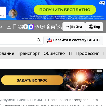
м
Войти
Eng
Перейти в систему ГАРАНТ
ование
Транспорт
Общество
IT
Профессия
П
Документы ленты ПРАЙМ
Постановление Федерального
С3 Суд уменьшил размер штрафа, взыскиваемого оспариваемым