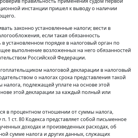
проверив правильность применения судом первой
ационной инстанции пришел к выводу о наличии
ющего.
ать законно установленные налоги; вести в
алогообложения, если такая обязанность
ь в установленном порядке в налоговый орган по
жащее выполнение возложенных на него обязанностей
дательством Российской Федерации.
огоплательщиком налоговой декларации в налоговый
одательством о налогах
срока представления такой
 налога, подлежащей уплате на основе этой
снове этой декларации за каждый полный или
ся в процентном отношении от суммы налога,
у
п. 1 ст. 80
Кодекса представляет собой письменное
ученных доходах и произведенных расходах, об
нной сумме налога и других данных, служащих