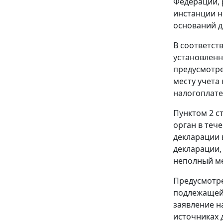
Федерации, 
инстанции н
оснований д
В соответст
установленн
предусмотр
месту учета
налогоплате
Пунктом 2 ст
орган в теч
декларации 
декларации,
неполный ме
Предусмотр
подлежащей 
заявление н
источниках 