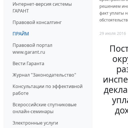
Интернет-версия системы
решением инс
ГАРАНТ
факт уплаты 
обстоятельст
Правовой консалтинг
29 июля 2016
ПРАЙМ
Правовой портал
Пос
www.garant.ru
окр
Вести Гаранта
ра
Журнал "Законодательство"
инспе
Консультации по эффективной
декла
работе
упл
Всероссийские спутниковые
до
онлайн-семинары
Электронные услуги