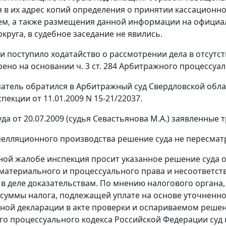
 в их адрес копий определения о принятии кассационн
ем, а также размещения данной информации на офици
круга, в судебное заседание не явились.
и поступило ходатайство о рассмотрении дела в отсутст
рено на основании
ч. 3 ст. 284
Арбитражного процессуаль
тель обратился в Арбитражный суд Свердловской обла
екции от 11.01.2009 N 15-21/22037.
да от 20.07.2009 (судья Севастьянова М.А.) заявленные
пелляционного производства решение суда не пересмат
ной жалобе инспекция просит указанное решение суда 
материального и процессуального права и несоответст
 деле доказательствам. По мнению налогового органа,
 суммы налога, подлежащей уплате на основе уточненн
ной декларации в акте проверки и оспариваемом решен
о процессуального кодекса Российской Федерации суд 