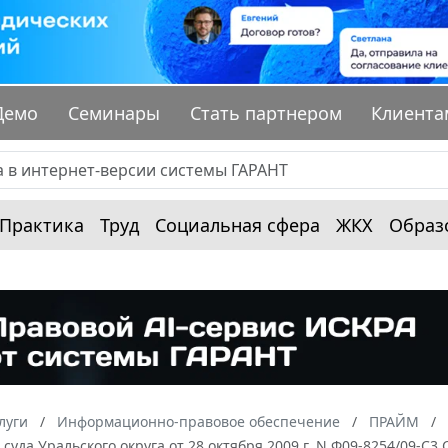
Демо
Семинары
Стать партнером
Клиента
Практика
Труд
Социальная сфера
ЖКХ
Образ
луги
Информационно-правовое обеспечение
ПРАЙМ
суда Уральского округа от 28 октября 2009 г. N Ф09-8254/09-