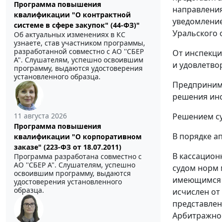
Программа повышения
направления
квалификации "О контрактной
уведомлени
системе в сфере закупок" (44-ФЗ)"
Уральского о
Об актуальных изменениях в КС
узнаете, став участником программы,
разработанной совместно с АО ''СБЕР
От инспекци
А". Слушателям, успешно освоившим
и удовлетво
программу, выдаются удостоверения
установленного образца.
Предпринима
решения инсп
11 августа 2026
Решением су
Программа повышения
В порядке а
квалификации "О корпоративном
заказе" (223-ФЗ от 18.07.2011)
В кассацион
Программа разработана совместно с
АО ''СБЕР А". Слушателям, успешно
судом норм 
освоившим программу, выдаются
имеющимся в
удостоверения установленного
образца.
исчислен от
представлен
Арбитражног