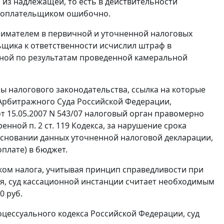
 из надлежащей, то есть в действительности
логоплательщиком ошибочно.
имателем в первичной и уточненной налоговых
щика к ответственности исчислил штраф в
нной по результатам проведенной камеральной
мы
налогового законодательства
, ссылка на которые
Арбитражного Суда Российской Федерации,
т 15.05.2007 N 543/07
налоговый орган правомерно
тренной
п. 2 ст. 119
Кодекса, за нарушение срока
основании данных уточненной налоговой декларации,
оплате) в бюджет.
ком налога, учитывая принцип справедливости при
я, суд кассационной инстанции считает необходимым
0 руб.
цессуального кодекса Российской Федерации, суд