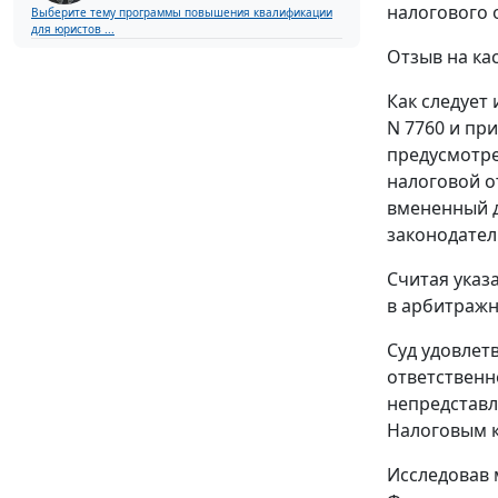
налогового 
Выберите тему программы повышения квалификации
для юристов ...
Отзыв на ка
Как следует
N 7760 и пр
предусмотр
налоговой о
вмененный до
законодател
Считая указ
в арбитражн
Суд удовлет
ответственн
непредставл
Налоговым к
Исследовав 