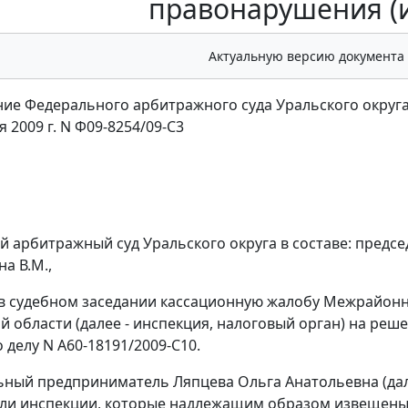
правонарушения (
Актуальную версию документа
ие Федерального арбитражного суда Уральского округ
я 2009 г. N Ф09-8254/09-С3
 арбитражный суд Уральского округа в составе: предсе
на В.М.,
в судебном заседании кассационную жалобу Межрайонн
й области (далее - инспекция, налоговый орган) на реш
о делу N А60-18191/2009-С10.
ный предприниматель Ляпцева Ольга Анатольевна (дал
ли инспекции, которые надлежащим образом извещены 