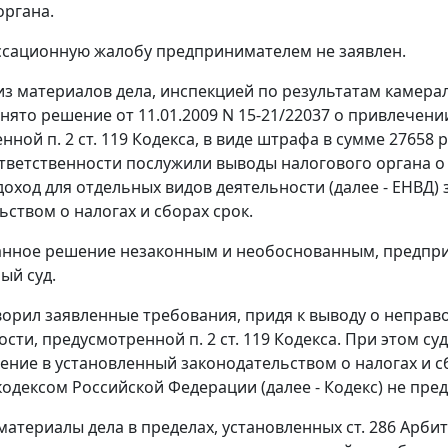
органа.
ссационную жалобу предпринимателем не заявлен.
 из материалов дела, инспекцией по результатам камера
инято решение от 11.01.2009 N 15-21/22037 о привлечен
енной
п. 2 ст. 119
Кодекса, в виде штрафа в сумме 27658 
тветственности послужили выводы налогового органа о
ход для отдельных видов деятельности (далее - ЕНВД) за
ьством о налогах и сборах
срок.
анное решение незаконным и необоснованным, предпр
ый суд.
ворил заявленные требования, придя к выводу о непра
ости, предусмотренной
п. 2 ст. 119
Кодекса. При этом суд
ение в установленный
законодательством о налогах и с
одексом Российской Федерации (далее - Кодекс) не пре
материалы дела в пределах, установленных
ст. 286
Арбит