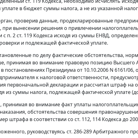
еделенный
ст. 119
Кодекса, необходимо исчислять исходя
уплате в бюджет суммы налога, а не из указанной на
рган, проверив данные, продекларированные предприн
, при вынесении решения о привлечении налогоплатель
и с
п. 2 ст. 119
Кодекса исходя из суммы ЕНВД, определе
роверки и подлежащей фактической уплате.
тановленные по делу фактические обстоятельства, нор
е, принимая во внимание правовую позицию Высшего 
 в постановлениях Президиума
от 10.10.2006 N 6161/06
,
о
дпринимателя к налоговой ответственности, предусмо
ия первоначальной декларации и рассчитал штраф на 
одя из суммы налога, подлежащей фактической уплате (д
м, принимая во внимание факт уплаты налогоплательщи
наказания, обстоятельства совершения правонарушени
мер штрафа в соответствии со
ст. 112
,
114
Кодекса до 200
ложенного, руководствуясь
ст. 286-289
Арбитражного про