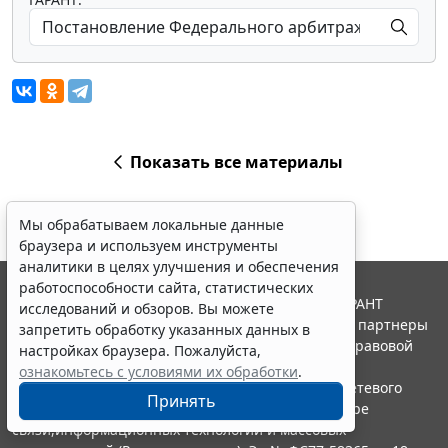
Показать все материалы
Мы обрабатываем локальные данные
браузера и используем инструменты
аналитики в целях улучшения и обеспечения
работоспособности сайта, статистических
© ООО "НПП "ГАРАНТ-СЕРВИС", 2026. Система ГАРАНТ
исследований и обзоров. Вы можете
выпускается с 1990 года. Компания "Гарант" и ее партнеры
запретить обработку указанных данных в
являются участниками Российской ассоциации правовой
настройках браузера. Пожалуйста,
информации ГАРАНТ.
ознакомьтесь с условиями их обработки
.
Портал ГАРАНТ.РУ зарегистрирован в качестве сетевого
Принять
издания Федеральной службой по надзору в сфере
связи,информационных технологий и массовых