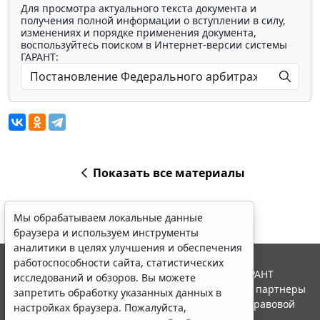
Для просмотра актуального текста документа и
получения полной информации о вступлении в силу,
изменениях и порядке применения документа,
воспользуйтесь поиском в Интернет-версии системы
ГАРАНТ:
Показать все материалы
Мы обрабатываем локальные данные
браузера и используем инструменты
аналитики в целях улучшения и обеспечения
работоспособности сайта, статистических
© ООО "НПП "ГАРАНТ-СЕРВИС", 2026. Система ГАРАНТ
исследований и обзоров. Вы можете
выпускается с 1990 года. Компания "Гарант" и ее партнеры
запретить обработку указанных данных в
являются участниками Российской ассоциации правовой
настройках браузера. Пожалуйста,
информации ГАРАНТ.