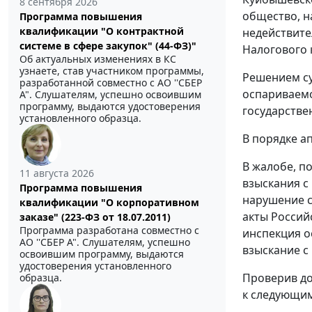
8 сентября 2026
общество, н
Программа повышения
квалификации "О контрактной
недействите
системе в сфере закупок" (44-ФЗ)"
Налогового 
Об актуальных изменениях в КС
узнаете, став участником программы,
Решением су
разработанной совместно с АО ''СБЕР
оспариваемо
А". Слушателям, успешно освоившим
программу, выдаются удостоверения
государстве
установленного образца.
В порядке а
В жалобе, п
11 августа 2026
взыскания с
Программа повышения
нарушение 
квалификации "О корпоративном
акты Россий
заказе" (223-ФЗ от 18.07.2011)
Программа разработана совместно с
инспекция о
АО ''СБЕР А". Слушателям, успешно
взыскание с
освоившим программу, выдаются
удостоверения установленного
Проверив до
образца.
к следующи