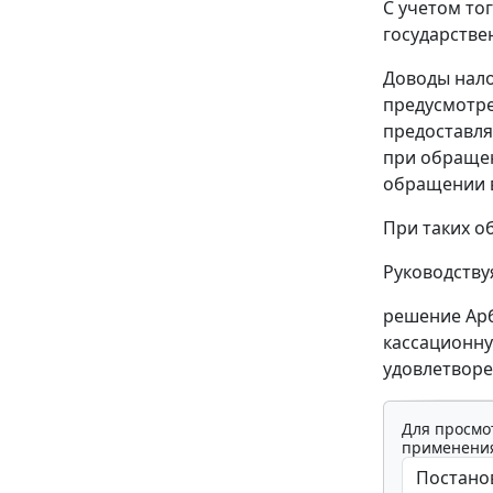
С учетом то
государстве
Доводы нало
предусмотр
предоставля
при обращен
обращении в
При таких о
Руководств
решение Арб
кассационну
удовлетворе
Для просмо
применения