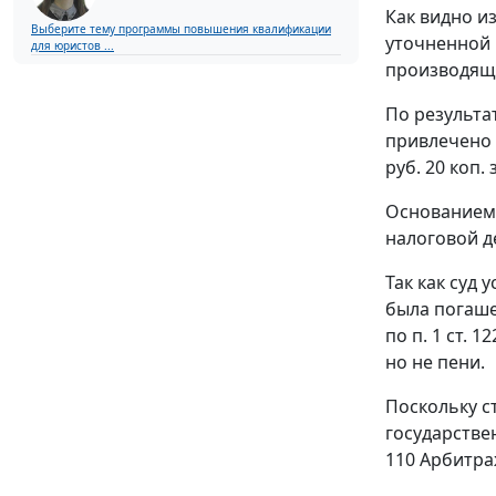
Как видно и
Выберите тему программы повышения квалификации
уточненной 
для юристов ...
производящ
По результа
привлечено 
руб. 20 коп.
Основанием 
налоговой д
Так как суд
была погаше
по
п. 1 ст. 12
но не пени.
Поскольку
с
государстве
110
Арбитраж