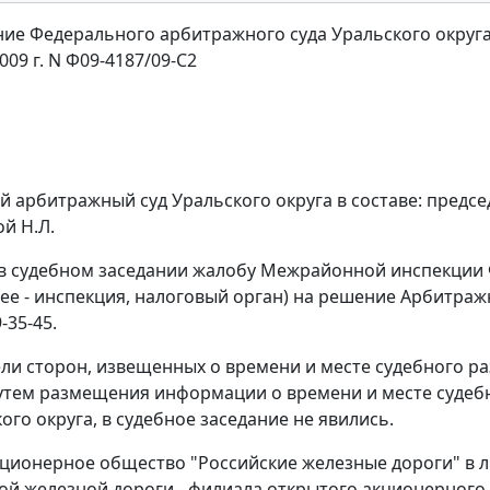
ие Федерального арбитражного суда Уральского округ
009 г. N Ф09-4187/09-С2
 арбитражный суд Уральского округа в составе: председ
й Н.Л.
в судебном заседании жалобу Межрайонной инспекции 
лее - инспекция, налоговый орган) на решение Арбитражн
-35-45.
ли сторон, извещенных о времени и месте судебного р
утем размещения информации о времени и месте судеб
ого округа, в судебное заседание не явились.
ционерное общество "Российские железные дороги" в 
й железной дороги - филиала открытого акционерного 