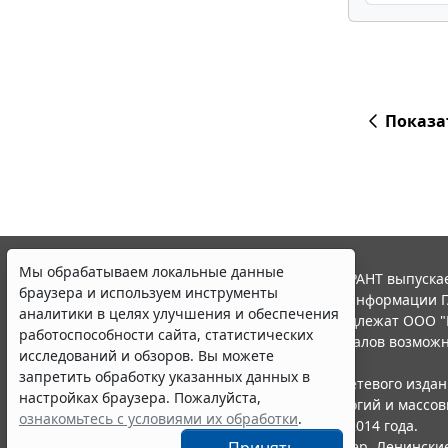
Показа
Мы обрабатываем локальные данные
© ООО "НПП "ГАРАНТ-СЕРВИС", 2026. Система ГАРАНТ выпускае
браузера и используем инструменты
участниками Российской ассоциации правовой информации Г
аналитики в целях улучшения и обеспечения
Все права на материалы сайта ГАРАНТ.РУ принадлежат ООО "
работоспособности сайта, статистических
Полное или частичное воспроизведение материалов возможн
исследований и обзоров. Вы можете
Правила использования портала.
запретить обработку указанных данных в
Портал ГАРАНТ.РУ зарегистрирован в качестве сетевого изда
настройках браузера. Пожалуйста,
надзору в сфере связи,информационных технологий и массо
ознакомьтесь с условиями их обработки
.
(Роскомнадзором), Эл № ФС77-58365 от 18 июня 2014 года.
ООО "НПП "ГАРАНТ-СЕРВИС", 119234, г. Москва, тер. Ленинские 