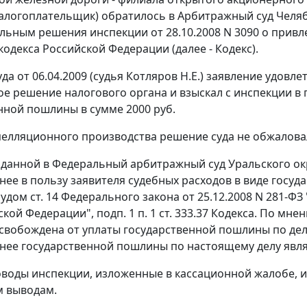
алогоплательщик) обратилось в Арбитражный суд Челяб
льным решения инспекции от 28.10.2008 N 3090 о привл
кодекса Российской Федерации (далее - Кодекс).
да от 06.04.2009 (судья Котляров Н.Е.) заявление удовл
е решение налогового органа и взыскал с инспекции в 
нной пошлины в сумме 2000 руб.
пелляционного производства решение суда не обжалова
оданной в Федеральный арбитражный суд Уральского ок
 нее в пользу заявителя судебных расходов в виде госуд
судом
ст. 14
Федерального закона от 25.12.2008 N 281-Ф
ской Федерации",
подп. 1 п. 1 ст. 333.37
Кодекса. По мнен
свобождена от уплаты государственной пошлины по дел
 нее государственной пошлины по настоящему делу явл
воды инспекции, изложенные в кассационной жалобе, и
м выводам.