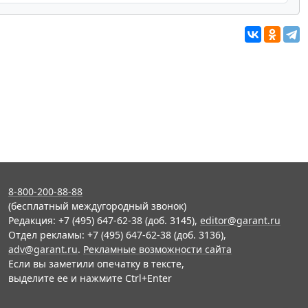
8-800-200-88-88
(бесплатный междугородный звонок)
Редакция: +7 (495) 647-62-38 (доб. 3145),
editor@garant.ru
Отдел рекламы: +7 (495) 647-62-38 (доб. 3136),
adv@garant.ru
.
Рекламные возможности сайта
Если вы заметили опечатку в тексте,
выделите ее и нажмите Ctrl+Enter