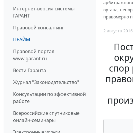
арбитражного 
Интернет-версия системы
органа, нено
ГАРАНТ
правомерно п
Правовой консалтинг
2 августа 2016
ПРАЙМ
Пос
Правовой портал
окру
www.garant.ru
спор
Вести Гаранта
право
Журнал "Законодательство"
Консультации по эффективной
произ
работе
Всероссийские спутниковые
онлайн-семинары
Электронные услуги