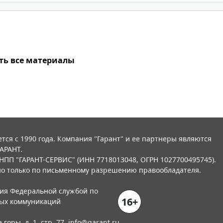
ть все материалы
тся с 1990 года. Компания "Гарант" и ее партнеры являются
АРАНТ.
НПП "ГАРАНТ-СЕРВИС" (ИНН 7718013048, ОГРН 1027700495745).
о только по письменному разрешению правообладателя.
ния Федеральной службой по
16+
вых коммуникаций
горы, д. 1, стр. 77,
info@garant.ru
.