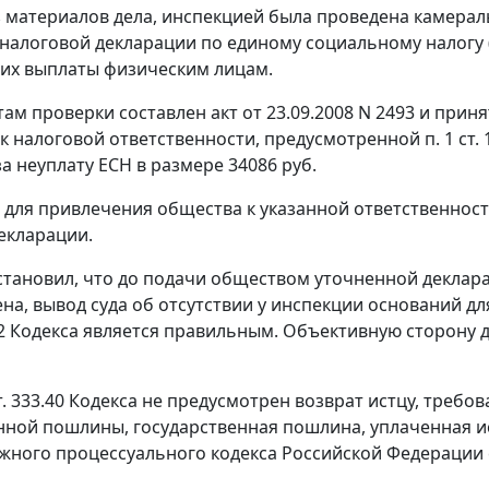
з материалов дела, инспекцией была проведена камера
налоговой декларации по единому социальному налогу (д
их выплаты физическим лицам.
там проверки составлен акт от 23.09.2008 N 2493 и прин
к налоговой ответственности, предусмотренной
п. 1 ст.
 за неуплату ЕСН в размере 34086 руб.
для привлечения общества к указанной ответственност
екларации.
 установил, что до подачи обществом уточненной деклара
на, вывод суда об отсутствии у инспекции оснований д
2
Кодекса является правильным. Объективную сторону д
т. 333.40
Кодекса не предусмотрен возврат истцу, требо
нной пошлины, государственная пошлина, уплаченная ис
ного процессуального кодекса Российской Федерации 