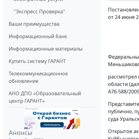
Постановлен
"Экспресс Проверка"
от 24 июня 2
Ваши преимущества
Информационный банк
Информационные материалы
Федеральный
Купить систему ГАРАНТ
Меньшиково
Телекоммуникационное
рассмотрел 
обновление
области (да
А76-588/2009
АНО ДПО «Образовательный
центр ГАРАНТ»
Представите
публично, п
суда Уральск
Открытое ак
Анонсы
Куйбышевско