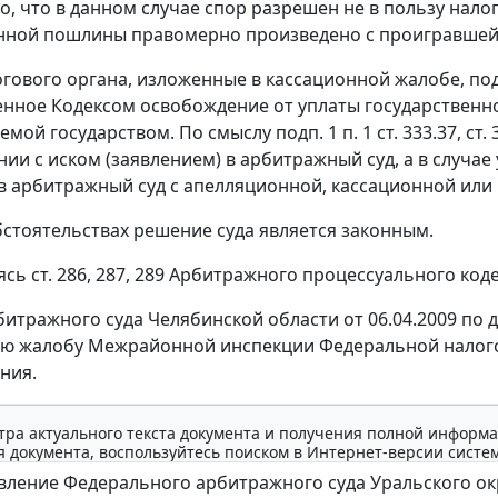
го, что в данном случае спор разрешен не в пользу нало
нной пошлины правомерно произведено с проигравшей с
гового органа, изложенные в кассационной жалобе, под
енное
Кодексом
освобождение от уплаты государственн
емой государством. По смыслу
подп. 1 п. 1 ст. 333.37
,
ст. 
ии с иском (заявлением) в арбитражный суд, а в случае 
 арбитражный суд с апелляционной, кассационной или
бстоятельствах решение суда является законным.
уясь
ст. 286
,
287
,
289
Арбитражного процессуального кодек
итражного суда Челябинской области от 06.04.2009 по де
ю жалобу Межрайонной инспекции Федеральной налогов
ния.
тра актуального текста документа и получения полной информа
 документа, воспользуйтесь поиском в Интернет-версии систе