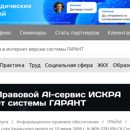
Демо
Семинары
Стать партнером
Клиента
Практика
Труд
Социальная сфера
ЖКХ
Образ
луги
Информационно-правовое обеспечение
ПРАЙМ
суда Уральского округа от 10 июня 2009 г. N Ф09-3781/09-С6 С