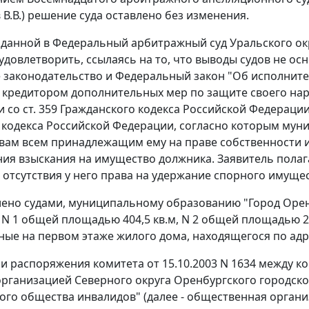
в В.В.) решение суда оставлено без изменения.
оданной в Федеральный арбитражный суд Уральского окр
удовлетворить, ссылаясь на то, что выводы судов не ос
 законодательство и
Федеральный закон
"Об исполните
кредитором дополнительных мер по защите своего нару
и со
ст. 359
Гражданского кодекса Российской Федерации
кодекса Российской Федерации, согласно которым мун
вам всем принадлежащим ему на праве собственности
ия взыскания на имущество должника. Заявитель полага
 отсутствия у него права на удержание спорного имущес
лено судами, муниципальному образованию "Город Оре
N 1 общей площадью 404,5 кв.м, N 2 общей площадью 26
ые на первом этаже жилого дома, находящегося по адресу
и распоряжения комитета от 15.10.2003 N 1634 между к
рганизацией Северного округа Оренбургского городск
ого общества инвалидов" (далее - общественная органи