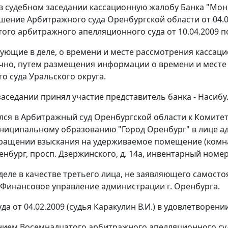
в судебном заседании кассационную жалобу Банка "Мон
решение Арбитражного суда Оренбургской области от 04.0
ого арбитражного апелляционного суда от 10.04.2009 по
вующие в деле, о времени и месте рассмотрения касса
чно, путем размещения информации о времени и месте 
о суда Уральского округа.
аседании принял участие представитель банка - Насибули
лся в Арбитражный суд Оренбургской области к Комитет
униципальному образованию "Город Оренбург" в лице ад
ращении взыскания на удерживаемое помещение (комнаты
ренбург, просп. Дзержинского, д. 14а, инвентарный номер
 деле в качестве третьего лица, не заявляющего самос
Финансовое управление администрации г. Оренбурга.
а от 04.02.2009 (судья Каракулин В.И.) в удовлетворен
ием Восемнадцатого арбитражного апелляционного суда 