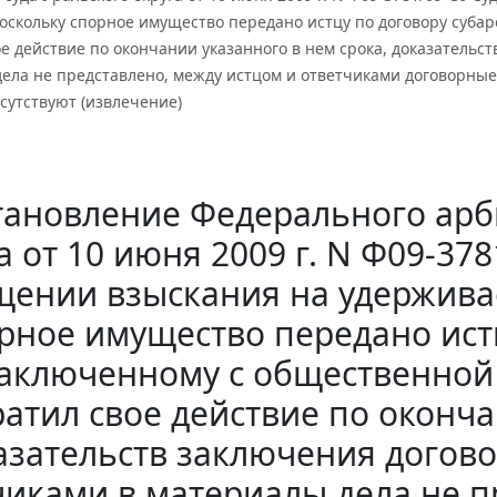
оскольку спорное имущество передано истцу по договору суба
е действие по окончании указанного в нем срока, доказательс
дела не представлено, между истцом и ответчиками договорны
сутствуют (извлечение)
тановление Федерального арб
а от 10 июня 2009 г. N Ф09-378
щении взыскания на удержива
рное имущество передано ист
аключенному с общественной
атил свое действие по оконча
азательств заключения догов
чиками в материалы дела не п