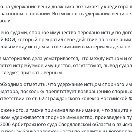
о на удержание вещи должника возникает у кредитора ли
 законном основании. Возможность удержания вещи не
воли.
лено судами, спорное имущество передано истцу по до
й ВОИ, который прекратил свое действие по окончании 
енды между истцом и ответчиками в материалы дела не 
з материалов дела усматривается, что между истцом и
яется истребуемое имущество, отсутствуют, вывод суд
следует признать верным.
обходимо отметить, что удержание истцом спорного и
ндатора, поскольку препятствует возвращению спорны
ответствии со
ст. 622
Гражданского кодекса Российской 
ложенного, а также принимая во внимание, что защита 
нком удерживается спорное имущество, произведена пут
/2006 Арбитражного суда Свердловской области о взыс
а в пользу банка задолженности по кредитным договора