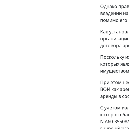
Однако прав
владении на
помимо его 
Как установ
организацие
договора ар
Поскольку и
которых явл
имуществом 
При этом не
ВОИ как аре
аренды в со
С учетом из
которого ба
N А60-35508
г. Оренбург