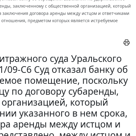
ренды, заключенному с общественной организацией, который
тв заключения договора аренды между истцом и ответчиками
е отношения, предметом которых является истребуемое
итражного суда Уральского
1/09-С6 Суд отказал банку об
емое помещение, поскольку
цу по договору субаренды,
 организацией, который
нии указанного в нем срока,
ора аренды между истцом и
редставлено, между истцом и