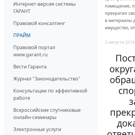
Интернет-версия системы
помещение, п
ГАРАНТ
прекратил сво
в материалы 
Правовой консалтинг
имущество, от
ПРАЙМ
2 августа 2016
Правовой портал
www.garant.ru
Пос
округ
Вести Гаранта
обра
Журнал "Законодательство"
спо
Консультации по эффективной
работе
з
прекр
Всероссийские спутниковые
онлайн-семинары
док
Электронные услуги
ответ