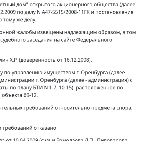
етный дом" открытого акционерного общества (далее
2.2009 по делу N А47-5515/2008-11ГК и постановление
 тому же делу.
ционной жалобы извещены надлежащим образом, в том
судебного заседания на сайте Федерального
н Х.Р. (доверенность от 16.12.2008).
у по управлению имуществом г. Оренбурга (далее -
министрации г. Оренбурга (далее - администрация) с
 по плану БТИ N 1-7, 10-15), расположенное по
 объекта 69-12.
тоятельных требований относительно предмета спора,
ии требований отказано.
от 10.04.2009 (судьи Ермолаева Л.П., Пивоварова