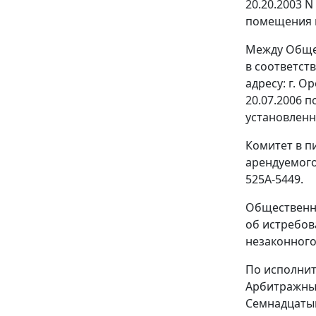
20.20.2003 
помещения на
Между Общес
в соответст
адресу: г. О
20.07.2006 
установленн
Комитет в п
арендуемого 
525А-5449.
Общественна
об истребов
незаконного 
По исполните
Арбитражным
Семнадцатым