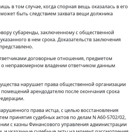
шь в том случае, когда спорная вещь оказалась в его
 может быть следствием захвата вещи должника
говору субаренды, заключенному с общественной
указанного в нем срока. Доказательств заключения
представлено.
 ответчиками договорные отношения, предметом
ов о неправомерном владении ответчиком данным
мущества нарушает права общественной организации
х помещений арендодателю после окончания срока
Федерации.
нарушенного права истца, с целью восстановления
ем принятия судебных актов по делам N А60-5702/02,
кании с казны Финансового управления администрации
м, и указанные судебные акты на момент рассмотрения