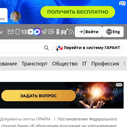
м
Войти
Eng
Перейти в систему ГАРАНТ
ование
Транспорт
Общество
IT
Профессия
П
Документы ленты ПРАЙМ
Постановление Федерального
уд отказал банку об обращении взыскания на удерживаемое