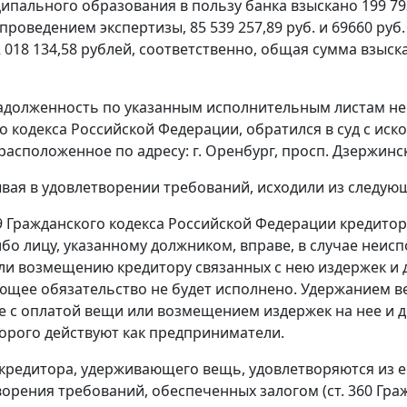
ипального образования в пользу банка взыскано 199 793 
 проведением экспертизы, 85 539 257,89 руб. и 69660 ру
 018 134,58 рублей, соответственно, общая сумма взыс
адолженность по указанным исполнительным листам не 
о кодекса Российской Федерации, обратился в суд с ис
расположенное по адресу: г. Оренбург, просп. Дзержинск
ывая в удовлетворении требований, исходили из следую
9
Гражданского кодекса Российской Федерации кредитор
ибо лицу, указанному должником, вправе, в случае неис
ли возмещению кредитору связанных с нею издержек и др
ющее обязательство не будет исполнено. Удержанием ве
е с оплатой вещи или возмещением издержек на нее и д
орого действуют как предприниматели.
кредитора, удерживающего вещь, удовлетворяются из е
ворения требований, обеспеченных залогом (
ст. 360
Граж