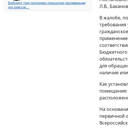
Выберите тему программы повышения квалификации
Л.В., Бакано
для юристов ...
В жалобе, п
требования 
гражданское
применение 
соответстви
Бюджетного 
обязательст
для обращен
наличия или
Как установ
помещения: 
расположенн
На основани
первичной о
Всероссийск