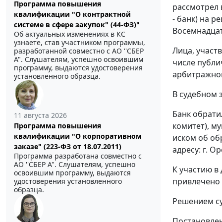
Программа повышения
рассмотрел 
квалификации "О контрактной
- банк) на 
системе в сфере закупок" (44-ФЗ)"
Восемнадцат
Об актуальных изменениях в КС
узнаете, став участником программы,
Лица, участ
разработанной совместно с АО ''СБЕР
А". Слушателям, успешно освоившим
числе публи
программу, выдаются удостоверения
арбитражног
установленного образца.
В судебном з
Банк обрати
11 августа 2026
комитет), м
Программа повышения
квалификации "О корпоративном
иском об об
заказе" (223-ФЗ от 18.07.2011)
адресу: г. О
Программа разработана совместно с
АО ''СБЕР А". Слушателям, успешно
К участию в
освоившим программу, выдаются
привлечено 
удостоверения установленного
образца.
Решением суд
Постановлен