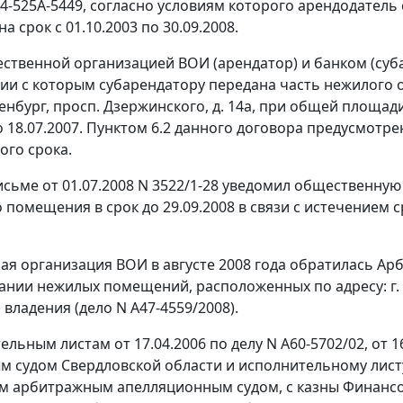
N 4-525А-5449, согласно условиям которого арендодатель
 срок с 01.10.2003 по 30.09.2008.
твенной организацией ВОИ (арендатор) и банком (субар
вии с которым субарендатору передана часть нежилого
ренбург, просп. Дзержинского, д. 14а, при общей площад
по 18.07.2007. Пунктом 6.2 данного договора предусмотр
ого срока.
исьме от 01.07.2008 N 3522/1-28 уведомил общественн
помещения в срок до 29.09.2008 в связи с истечением с
я организация ВОИ в августе 2008 года обратилась Арб
ании нежилых помещений, расположенных по адресу: г. О
владения (дело N А47-4559/2008).
льным листам от 17.04.2006 по делу N А60-5702/02, от 1
 судом Свердловской области и исполнительному листу 
 арбитражным апелляционным судом, с казны Финансов