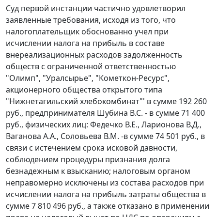
Суд первой инстанции частично удовлетворил
заявленные требования, исходя из того, что
налогоплательщик обоснованно учел при
исчислении налога на прибыль в составе
внереализационных расходов задолженность
обществ с ограниченной ответственностью
"Олимп", "Уралсырье", "Кометкон-Ресурс",
акционерного общества открытого типа
"Нижнетагильский хлебокомбинат"' в сумме 192 260
руб., предпринимателя Шубина B.C. - в сумме 71 400
руб., физических лиц: Федечко В.Е., Ларионова В.Д.,
Ваганова А.А., Соловьева В.М. -в сумме 74 501 руб., в
связи с истечением срока исковой давности,
соблюдением процедуры признания долга
безнадежным к взысканию; налоговым органом
неправомерно исключены из состава расходов при
исчислении налога на прибыль затраты общества в
сумме 7 810 496 руб., а также отказано в применении