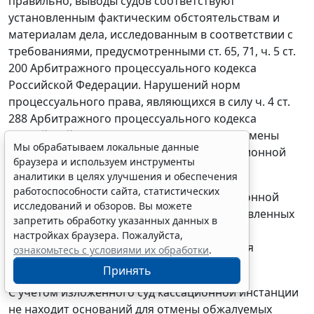
правильно, выводы судов соответствуют
установленным фактическим обстоятельствам и
материалам дела, исследованным в соответствии с
требованиями, предусмотренными
ст. 65
,
71
,
ч. 5 ст.
200
Арбитражного процессуального кодекса
Российской Федерации. Нарушений норм
процессуального права, являющихся в силу
ч. 4 ст.
288
Арбитражного процессуального кодекса
Российской Федерации, основанием для отмены
Мы обрабатываем локальные данные
обжалуемых судебных актов, судом кассационной
браузера и используем инструменты
инстанции не выявлено.
аналитики в целях улучшения и обеспечения
работоспособности сайта, статистических
Доводы инспекции, изложенные в кассационной
исследований и обзоров. Вы можете
жалобе, направлены на переоценку установленных
запретить обработку указанных данных в
судами обстоятельств, были предметом
настройках браузера. Пожалуйста,
рассмотрения судов, и им дана надлежащая
ознакомьтесь с условиями их обработки
.
правовая оценка.
Принять
С учетом изложенного суд кассационной инстанции
не находит оснований для отмены обжалуемых