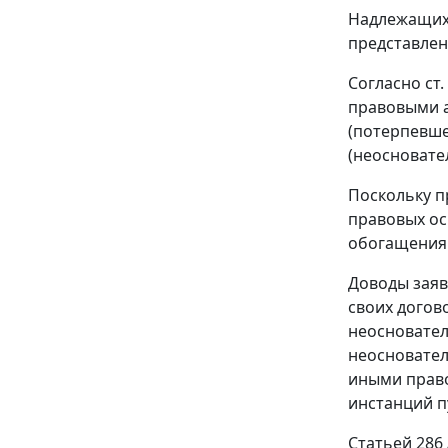
Надлежащих 
представлен
Согласно
ст.
правовыми а
(потерпевше
(неосновате
Поскольку п
правовых ос
обогащения
Доводы заяв
своих догов
неосновател
неосновател
иными право
инстанций п
Статьей 286