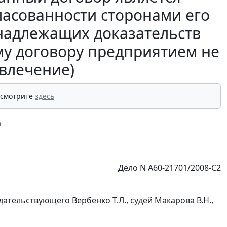
асованности сторонами его
 надлежащих доказательств
му договору предприятием не
звлечение)
 смотрите
здесь
а
Дело N А60-21701/2008-С2
ательствующего Вербенко Т.Л., судей Макарова В.Н.,