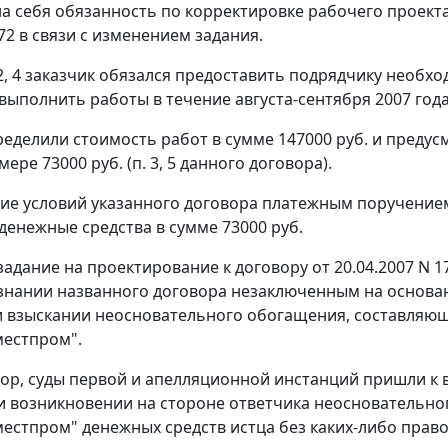
а себя обязанность по корректировке рабочего проекта 
72 в связи с изменением задания.
 2, 4 заказчик обязался предоставить подрядчику необх
 выполнить работы в течение августа-сентября 2007 год
еделили стоимость работ в сумме 147000 руб. и преду
мере 73000 руб. (п. 3, 5 данного договора).
ие условий указанного договора платежным поручением о
денежные средства в сумме 73000 руб.
задание на проектирование к договору от 20.04.2007 N 17
знании названного договора незаключенным на основ
 взыскании неосновательного обогащения, составляющ
местпром".
ор, суды первой и апелляционной инстанций пришли к в
) и возникновении на стороне ответчика неосновательн
естпром" денежных средств истца без каких-либо прав