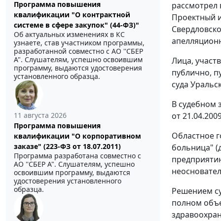
Программа повышения
рассмотрел 
квалификации "О контрактной
Проектный и
системе в сфере закупок" (44-ФЗ)"
Свердловско
Об актуальных изменениях в КС
апелляционно
узнаете, став участником программы,
разработанной совместно с АО ''СБЕР
А". Слушателям, успешно освоившим
Лица, участ
программу, выдаются удостоверения
публично, п
установленного образца.
суда Уральск
В судебном 
от 21.04.2009
11 августа 2026
Программа повышения
Областное г
квалификации "О корпоративном
заказе" (223-ФЗ от 18.07.2011)
больница" (
Программа разработана совместно с
предприятию
АО ''СБЕР А". Слушателям, успешно
неосновател
освоившим программу, выдаются
удостоверения установленного
образца.
Решением суд
полном объе
здравоохран