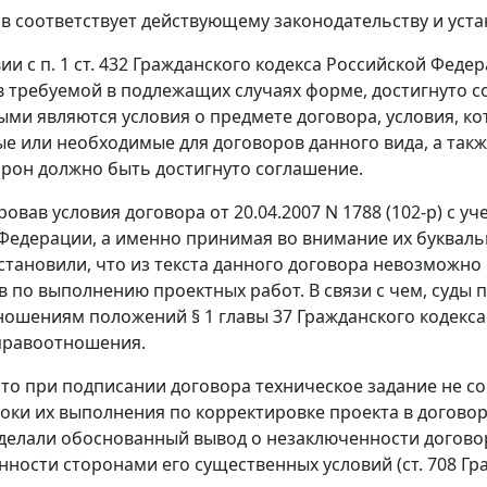
в соответствует действующему законодательству и уст
вии с
п. 1 ст. 432
Гражданского кодекса Российской Федер
в требуемой в подлежащих случаях форме, достигнуто 
ми являются условия о предмете договора, условия, ко
е или необходимые для договоров данного вида, а такж
орон должно быть достигнуто соглашение.
овав условия договора от 20.04.2007 N 1788 (102-р) с 
Федерации, а именно принимая во внимание их букваль
становили, что из текста данного договора невозможно
в по выполнению проектных работ. В связи с чем, суды
ношениям положений
§ 1 главы 37
Гражданского кодекс
правоотношения.
что при подписании договора техническое задание не со
оки их выполнения по корректировке проекта в догово
делали обоснованный вывод о незаключенности договора 
нности сторонами его существенных условий (
ст. 708
Гра