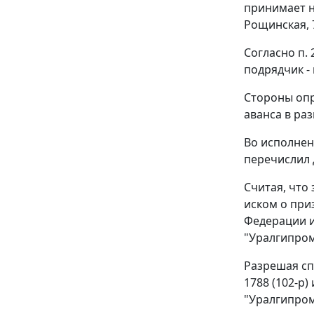
принимает н
Рощинская, 
Согласно п.
подрядчик -
Стороны опр
аванса в раз
Во исполнен
перечислил 
Считая, что 
иском о при
Федерации и
"Уралгипро
Разрешая сп
1788 (102-р
"Уралгипром