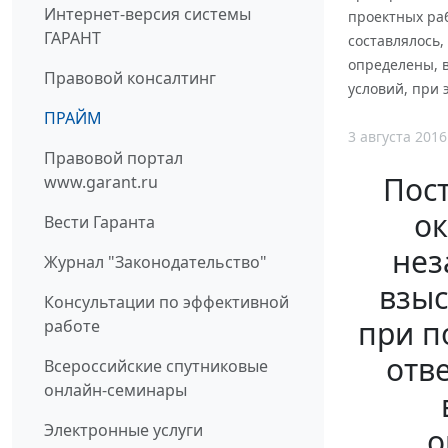
Интернет-версия системы
проектных раб
ГАРАНТ
составлялось,
определены, 
Правовой консалтинг
условий, при 
ПРАЙМ
3 августа 2016
Правовой портал
Пос
www.garant.ru
ок
Вести Гаранта
нез
Журнал "Законодательство"
взыс
Консультации по эффективной
при п
работе
отв
Всероссийские спутниковые
онлайн-семинары
Электронные услуги
о