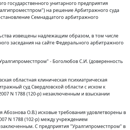
ого государственного унитарного предприятия
ралгипроместпром") на решение Арбитражного суда
 постановление Семнадцатого арбитражного
льства извещены надлежащим образом, в том числе
ного заседания на сайте Федерального арбитражного
Уралгипроместпром" - Боголюбов С.И. (доверенность
ская областная клиническая психиатрическая
итражный суд Свердловской области с иском к
007 N 1788 (120-р) незаключенным и взыскании
дья Абознова О.В.) исковые требования удовлетворены в
007 N 1788 (102-р) между учреждением
езаключенным. С предприятия "Уралгипроместпром" в