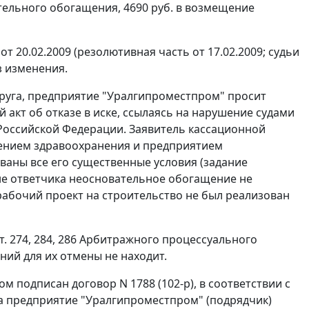
тельного обогащения, 4690 руб. в возмещение
20.02.2009 (резолютивная часть от 17.02.2009; судьи
з изменения.
руга, предприятие "Уралгипроместпром" просит
 акт об отказе в иске, ссылаясь на нарушение судами
Российской Федерации. Заявитель кассационной
ждением здравоохранения и предприятием
ваны все его существенные условия (задание
оне ответчика неосновательное обогащение не
 рабочий проект на строительство не был реализован
т. 274
,
284
,
286
Арбитражного процессуального
ний для их отмены не находит.
ом подписан договор N 1788 (102-р), в соответствии с
 а предприятие "Уралгипроместпром" (подрядчик)