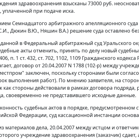
ждения здравоохранения взысканы 73000 руб. неоснова
 уплаченной при подаче иска.
ием Семнадцатого арбитражного апелляционного суда от 
.И., Дюкин В.Ю., Няшин В.А.) решение суда оставлено бе
оданной в Федеральный арбитражный суд Уральского ок
удебные акты отменить, принять по делу новый судебный
406
,
п. 1 ст. 432
,
ст. 702
,
1102
,
1109
Гражданского кодекса 
гает, договор от 20.04.2007 N 1788 (102-р) между учре
естпром" заключен, поскольку сторонами были согласо
срок выполнения работ). По мнению заявителя, на стор
ак как стороны действовали в рамках договора подряда,
ца, своевременно не представившего исходные данные.
конность судебных актов в порядке, предусмотренном
с
сийской Федерации, суд кассационной инстанции основа
из материалов дела, 20.04.2007 между истцом и ответчик
оторого учреждение здравоохранения (заказчик) сдает,