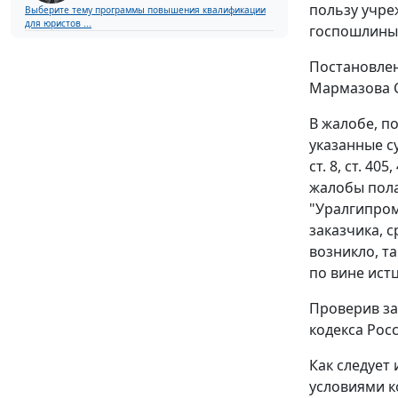
пользу учре
Выберите тему программы повышения квалификации
для юристов ...
госпошлины,
Постановлен
Мармазова С
В жалобе, п
указанные с
ст. 8
,
ст. 405
,
жалобы пола
"Уралгипром
заказчика, 
возникло, т
по вине ист
Проверив за
кодекса Рос
Как следует 
условиями к