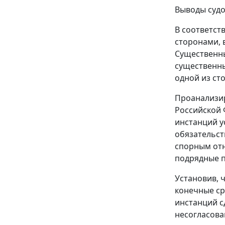
Выводы судо
В соответст
сторонами, 
Существенны
существенны
одной из ст
Проанализир
Российской 
инстанций у
обязательст
спорным от
подрядные 
Установив, 
конечные ср
инстанций с
несогласова