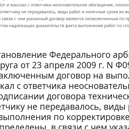
от и взыскал с ответчика неосновательное обогащение, поско
 ответчику не передавалось, виды работ и конечные сроки их 
в связи с чем указанный договор является незаключенным по 
этом надлежащих доказательств факта выполнения работ по сп
тановление Федерального арб
руга от 23 апреля 2009 г. N Ф
аключенным договор на выпо
кал с ответчика неосновател
одписании договора техническ
етчику не передавалось, виды 
выполнения по корректировке
пределены, в связи с чем ука