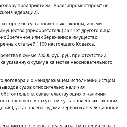
оговору предприятием "Уралгипроместпром" не
ской Федерации).
 которое без установленных законом, иными
мущество (приобретатель) за счет другого лица
приобретенное или сбереженное имущество
отренных
статьей 1109
настоящего Кодекса.
дства в сумме 73000 руб. руб. при отсутствии
ика указанную сумму в качестве неосновательного
го договора и о ненадлежащем исполнении истцом
 выводов судов относительно наличия
 обстоятельств, свидетельствующих о наличии
потерпевшего и отсутствие установленных законом,
ения), установлена судами первой и апелляционной
дерации определены пределы рассмотрения дела в