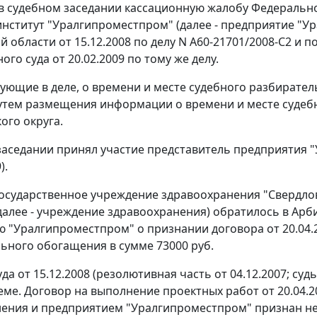
в судебном заседании кассационную жалобу Федеральн
нститут "Уралгипроместпром" (далее - предприятие "У
й области от 15.12.2008 по делу N А60-21701/2008-С2 и
го суда от 20.02.2009 по тому же делу.
вующие в деле, о времени и месте судебного разбирате
утем размещения информации о времени и месте судеб
ого округа.
заседании принял участие представитель предприятия "
).
осударственное учреждение здравоохранения "Свердлов
далее - учреждение здравоохранения) обратилось в Арб
 "Уралгипроместпром" о признании договора от 20.04.2
ьного обогащения в сумме 73000 руб.
а от 15.12.2008 (резолютивная часть от 04.12.2007; су
ме. Договор на выполнение проектных работ от 20.04.2
ения и предприятием "Уралгипроместпром" признан н