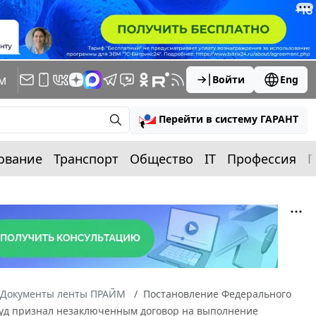
м
Войти
Eng
Перейти в систему ГАРАНТ
ование
Транспорт
Общество
IT
Профессия
П
Документы ленты ПРАЙМ
Постановление Федерального
5 Суд признал незаключенным договор на выполнение