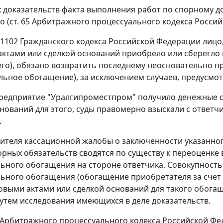
доказательств факта выполнения работ по спорному д
о (
ст. 65
Арбитражного процессуального кодекса Россий
 1102
Гражданского кодекса Российской Федерации лицо,
ктами или сделкой оснований приобрело или сберегло и
го), обязано возвратить последнему неосновательно 
льное обогащение), за исключением случаев, предусм
редприятие "Уралгипроместпром" получило денежные сре
нований для этого, суды правомерно взыскали с ответч
.
ителя кассационной жалобы о заключенности указанно
орных обязательств сводятся по существу к переоценке
ьного обогащения на стороне ответчика. Совокупность
ьного обогащения (обогащение приобретателя за счет 
выми актами или сделкой оснований для такого обогащ
утем исследования имеющихся в деле доказательств.
Арбитражного процессуального кодекса Российской Фе