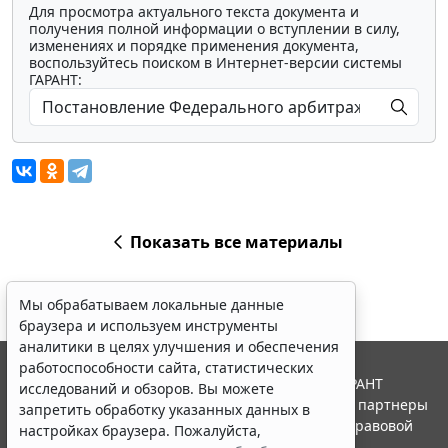
Для просмотра актуального текста документа и
получения полной информации о вступлении в силу,
изменениях и порядке применения документа,
воспользуйтесь поиском в Интернет-версии системы
ГАРАНТ:
Показать все материалы
Мы обрабатываем локальные данные
браузера и используем инструменты
аналитики в целях улучшения и обеспечения
работоспособности сайта, статистических
© ООО "НПП "ГАРАНТ-СЕРВИС", 2026. Система ГАРАНТ
исследований и обзоров. Вы можете
выпускается с 1990 года. Компания "Гарант" и ее партнеры
запретить обработку указанных данных в
являются участниками Российской ассоциации правовой
настройках браузера. Пожалуйста,
информации ГАРАНТ.