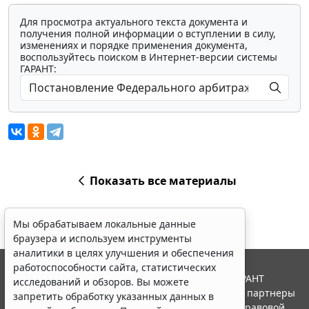
Для просмотра актуального текста документа и
получения полной информации о вступлении в силу,
изменениях и порядке применения документа,
воспользуйтесь поиском в Интернет-версии системы
ГАРАНТ:
Показать все материалы
Мы обрабатываем локальные данные
браузера и используем инструменты
аналитики в целях улучшения и обеспечения
работоспособности сайта, статистических
© ООО "НПП "ГАРАНТ-СЕРВИС", 2026. Система ГАРАНТ
исследований и обзоров. Вы можете
выпускается с 1990 года. Компания "Гарант" и ее партнеры
запретить обработку указанных данных в
являются участниками Российской ассоциации правовой