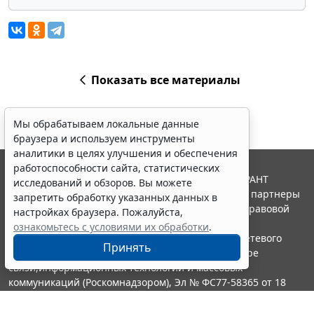
Показать все материалы
Мы обрабатываем локальные данные
браузера и используем инструменты
аналитики в целях улучшения и обеспечения
работоспособности сайта, статистических
© ООО "НПП "ГАРАНТ-СЕРВИС", 2026. Система ГАРАНТ
исследований и обзоров. Вы можете
выпускается с 1990 года. Компания "Гарант" и ее партнеры
запретить обработку указанных данных в
являются участниками Российской ассоциации правовой
настройках браузера. Пожалуйста,
информации ГАРАНТ.
ознакомьтесь с условиями их обработки
.
Портал ГАРАНТ.РУ зарегистрирован в качестве сетевого
Принять
издания Федеральной службой по надзору в сфере
связи,информационных технологий и массовых
коммуникаций (Роскомнадзором), Эл № ФС77-58365 от 18
июня 2014 года.