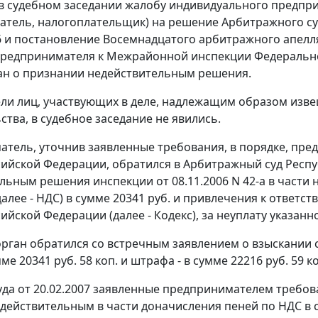
в судебном заседании жалобу индивидуального предпри
атель, налогоплательщик) на
решение
Арбитражного суд
6 и постановление Восемнадцатого арбитражного апелляц
редпринимателя к Межрайонной инспекции Федерально
н о признании недействительным решения.
ли лиц, участвующих в деле, надлежащим образом изве
ства, в судебное заседание не явились.
тель, уточнив заявленные требования, в порядке, пр
сийской Федерации, обратился в Арбитражный суд Респ
льным решения инспекции от 08.11.2006 N 42-а в части
далее - НДС) в сумме 20341 руб. и привлечения к ответ
ийской Федерации (далее - Кодекс), за неуплату указанн
рган обратился со встречным заявлением о взыскании с 
мме 20341 руб. 58 коп. и штрафа - в сумме 22216 руб. 59 к
уда от 20.02.2007 заявленные предпринимателем требов
действительным в части доначисления пеней по НДС в су