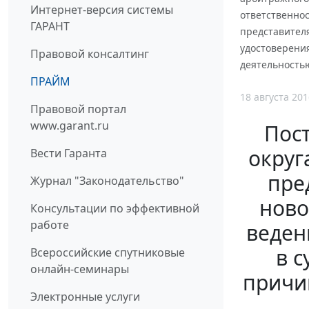
Интернет-версия системы
ответственнос
ГАРАНТ
представителя
удостоверени
Правовой консалтинг
деятельность
ПРАЙМ
18 августа 201
Правовой портал
www.garant.ru
Пос
округ
Вести Гаранта
пре
Журнал "Законодательство"
ново
Консультации по эффективной
работе
веден
в 
Всероссийские спутниковые
онлайн-семинары
причи
Электронные услуги