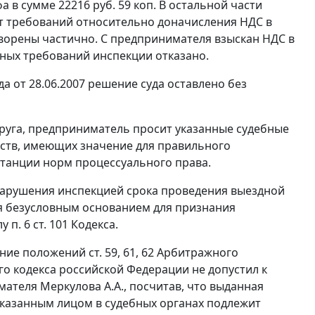
а в сумме 22216 руб. 59 коп. В остальной части
т требований относительно доначисления НДС в
творены частично. С предпринимателя взыскан НДС в
ечных требований инспекции отказано.
 от 28.06.2007 решение суда оставлено без
руга, предприниматель просит указанные судебные
ьств, имеющих значение для правильного
станции норм процессуального права.
нарушения инспекцией срока проведения выездной
ся безусловным основанием для признания
лу
п. 6 ст. 101
Кодекса.
шение положений
ст. 59
,
61
,
62
Арбитражного
о кодекса российской Федерации не допустил к
ателя Меркулова А.А., посчитав, что выданная
казанным лицом в судебных органах подлежит