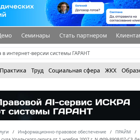
Демо
Семинары
Стать партнером
Клиента
Практика
Труд
Социальная сфера
ЖКХ
Образ
луги
Информационно-правовое обеспечение
ПРАЙМ
суда Уральского округа от 1 ноября 2007 г. N Ф09-8908/07-С3 