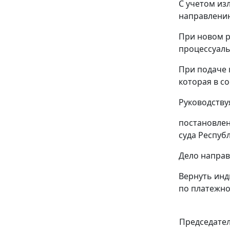
С учетом из
направлению
При новом р
процессуаль
При подаче 
которая в с
Руководств
постановлен
суда Респуб
Дело направ
Вернуть инд
по платежно
Председате