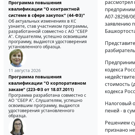
рассмотрел 
Программа повышения
квалификации "О контрактной
предприним
системе в сфере закупок" (44-ФЗ)"
А07-28298/0
Об актуальных изменениях в КС
заявлению п
узнаете, став участником программы,
Башкортоста
разработанной совместно с АО ''СБЕР
А". Слушателям, успешно освоившим
программу, выдаются удостоверения
Представите
установленного образца.
разбиратель
Предпринима
кодекса Рос
11 августа 2026
недействите
Программа повышения
квалификации "О корпоративном
стоимость (
заказе" (223-ФЗ от 18.07.2011)
кодекса Росс
Программа разработана совместно с
АО ''СБЕР А". Слушателям, успешно
Налоговый о
освоившим программу, выдаются
пеней - в су
удостоверения установленного
образца.
Решением
с
признано не