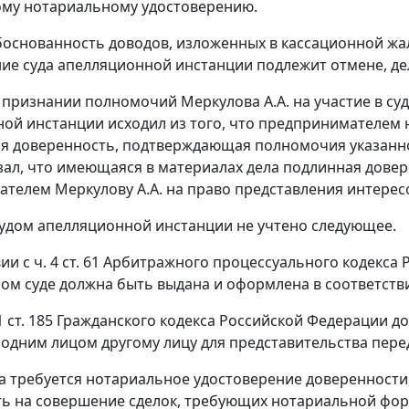
ому нотариальному удостоверению.
основанность доводов, изложенных в кассационной жало
ие суда апелляционной инстанции подлежит отмене, де
 признании полномочий Меркулова А.А. на участие в суд
ой инстанции исходил из того, что предпринимателем
 доверенность, подтверждающая полномочия указанного
азал, что имеющаяся в материалах дела подлинная довере
телем Меркулову А.А. на право представления интересо
удом апелляционной инстанции не учтено следующее.
вии с
ч. 4 ст. 61
Арбитражного процессуального кодекса Р
ом суде должна быть выдана и оформлена в соответств
1 ст. 185
Гражданского кодекса Российской Федерации д
одним лицом другому лицу для представительства пере
да требуется нотариальное удостоверение доверенност
ь на совершение сделок, требующих нотариальной фор