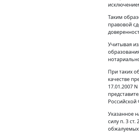
исключением
Таким обра
правовой сд
доверенност
Учитывая из
образования
нотариальн
При таких о
качестве пр
17.01.2007 
представите
Российской 
Указанное н
силу
п. 3 ст. 
обжалуемых 