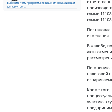
ответственн
Выберите тему программы повышения квалификации
для юристов ...
производств
сумме 11108
сумме 11108
Постановлен
изменения.
В жалобе, п
акты отмени
рассмотрени
По мнению п
налоговой п
оспариваемо
Кроме того,
процессуаль
участию в с
предпринима