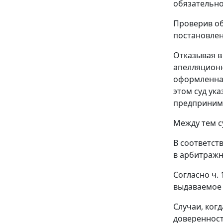
обязательн
Проверив об
постановлен
Отказывая в
апелляционн
оформленная
этом суд ук
предпринима
Между тем с
В соответст
в арбитражн
Согласно
ч. 
выдаваемое 
Случаи, ког
доверенност