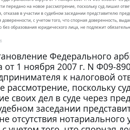
ти передано на новое рассмотрение, поскольку суд лишил ответ
, отказав в участии в судебном заседании представителю пре
я доверенности, с учетом того, что спорная доверенность, в
ю без образования юридического лица, не подлежит обязательн
6
тановление Федерального арб
а от 1 ноября 2007 г. N Ф09-8
дпринимателя к налоговой от
е рассмотрение, поскольку су
ие своих дел в суде через пред
судебном заседании представ
не отсутствия нотариального 
с учетом того, что спорная д