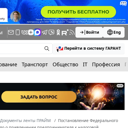
м
Войти
Eng
Перейти в систему ГАРАНТ
ование
Транспорт
Общество
IT
Профессия
П
Документы ленты ПРАЙМ
Постановление Федерального
Дело о привлечении предпринимателя к налоговой