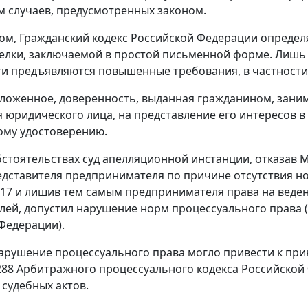
 случаев, предусмотренных законом.
зом,
Гражданский кодекс
Российской Федерации определя
елки, заключаемой в простой письменной форме. Лишь в
и предъявляются повышенные требования, в частности
ложенное, доверенность, выданная гражданином, зан
 юридического лица, на представление его интересов в
ому удостоверению.
бстоятельствах суд апелляционной инстанции, отказав Ме
едставителя предпринимателя по причине отсутствия н
N 17 и лишив тем самым предпринимателя права на веден
лей, допустил нарушение норм процессуального права (
Федерации).
арушение процессуального права могло привести к при
288
Арбитражного процессуального кодекса Российской
судебных актов.