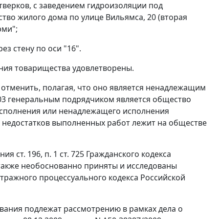
тверков, с заведением гидроизоляции под
тво жилого дома по улице Вильямса, 20 (вторая
рми";
з стену по оси "16".
вания товарищества удовлетворены.
отменить, полагая, что оно является ненадлежащим
2003 генеральным подрядчиком является общество
еисполнения или ненадлежащего исполнения
ию недостатков выполненных работ лежит на обществе
ания
ст. 196
,
п. 1 ст. 725
Гражданского кодекса
а также необоснованно приняты и исследованы
тражного процессуального кодекса Российской
вания подлежат рассмотрению в рамках дела о