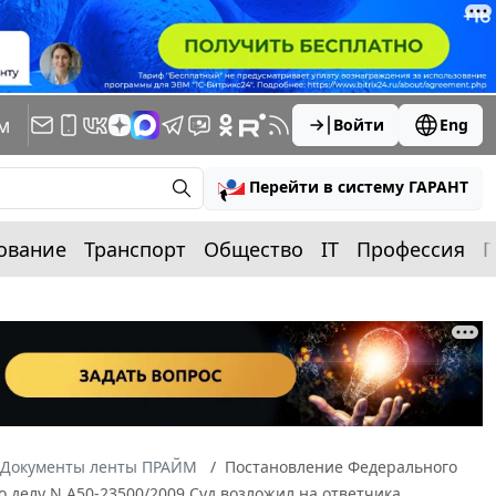
м
Войти
Eng
Перейти в систему ГАРАНТ
ование
Транспорт
Общество
IT
Профессия
П
Документы ленты ПРАЙМ
Постановление Федерального
по делу N А50-23500/2009 Суд возложил на ответчика