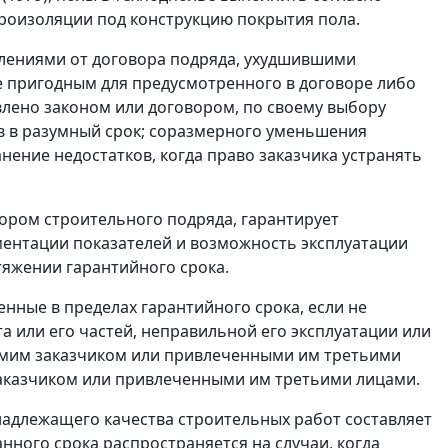
дроизоляции под конструкцию покрытия пола.
плениями от договора подряда, ухудшившими
не пригодным для предусмотренного в договоре либо
овлено законом или договором, по своему выбору
в в разумный срок; соразмерного уменьшения
нение недостатков, когда право заказчика устранять
вором строительного подряда, гарантирует
ментации показателей и возможность эксплуатации
тяжении гарантийного срока.
енные в пределах гарантийного срока, если не
а или его частей, неправильной его эксплуатации или
самим заказчиком или привлеченными им третьими
аказчиком или привлеченными им третьими лицами.
адлежащего качества строительных работ составляет
нного срока распространяется на случаи, когда