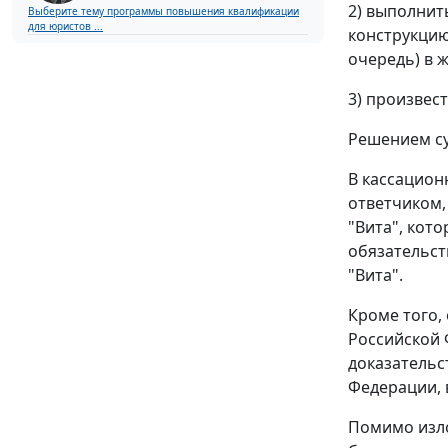
2) выполнит
Выберите тему программы повышения квалификации
для юристов ...
конструкцию
очередь) в 
3) произвест
Решением су
В кассацион
ответчиком,
"Вита", кот
обязательст
"Вита".
Кроме того,
Российской 
доказательс
Федерации, 
Помимо изло