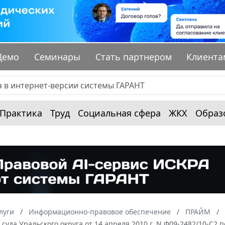
Демо
Семинары
Стать партнером
Клиента
Практика
Труд
Социальная сфера
ЖКХ
Образ
луги
Информационно-правовое обеспечение
ПРАЙМ
суда Уральского округа от 14 апреля 2010 г. N Ф09-2482/10-С2 