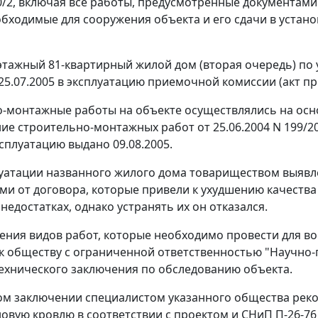
0/2, включая все работы, предусмотренные документами 
еобходимые для сооружения объекта и его сдачи в уста
-этажный 81-квартирный жилой дом (вторая очередь) по у
25.07.2005 в эксплуатацию приемочной комиссии (акт п
-монтажные работы на объекте осуществлялись на осн
ие строительно-монтажных работ от 25.06.2004 N 199/200
ксплуатацию выдано 09.08.2005.
луатации названного жилого дома товариществом выявл
ми от договора, которые привели к ухудшению качеств
недостатках, однако устранять их он отказался.
ения видов работ, которые необходимо провести для в
к обществу с ограниченной ответственностью "Научно-
ехнического заключения по обследованию объекта.
ом заключении специалистом указанного общества ре
овую кровлю в соответствии с проектом и СНиП П-26-76 