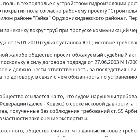
ь полы в техподполье с устройством гидроизоляции рос
 покрытия пола согласно рабочему проекту "Строительс
жилом районе "Гайва" Орджоникидзевского района г. Пе
и зачеканку вокруг труб при пропуске коммуникаций чере
да от 15.01.2010 (судья Султанова Ю.Т.) исковые требо
ной жалобе общество просит обжалуемый судебный акт 
 поскольку в силу договора подряда от 27.06.2003 N 1/
орое и должно нести ответственность за последствия н
в по договору, в связи с чем обязанность по устранен
 общество ссылается на то, что судом нарушены требов
Федерации (далее - Кодекс) о сроке исковой давности, 
тва, полученные без соблюдения требований
ст. 55
Арби
в частности заключение экспертизы.
женного, общество считает, что данные исковые требо