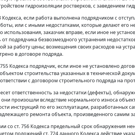
стройством гидроизоляции ростверков, с заведением ги
3
Кодекса, если работа выполнена подрядчиком с отсту
аботы, или с иными недостатками, которые делают его 
о использования, заказчик вправе, если иное не устан
 от подрядчика безвозмездного устранения недостатко
ой за работу цены; возмещения своих расходов на устра
трено в договоре подряда.
 755
Кодекса подрядчик, если иное не установлено дого
объектом строительства указанных в технической доку
оответствии с договором строительного подряда на про
есет ответственность за недостатки (дефекты), обнаруж
о они произошли вследствие нормального износа объект
сти инструкций по его эксплуатации, разработанных 
адлежащего ремонта объекта, произведенного самим з
вии со
ст. 756
Кодекса предельный срок обнаружения нен
 учетом положений
ст. 724
данного Кодекса действие указа