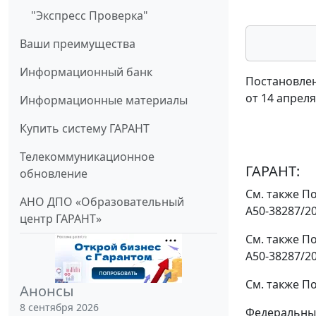
"Экспресс Проверка"
Ваши преимущества
Информационный банк
Постановлен
от 14 апреля
Информационные материалы
Купить систему ГАРАНТ
Телекоммуникационное
ГАРАНТ:
обновление
См. также
По
АНО ДПО «Образовательный
А50-38287/2
центр ГАРАНТ»
См. также
По
А50-38287/2
См. также
По
Анонсы
8 сентября 2026
Федеральный