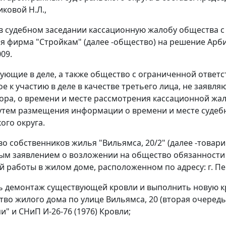
иковой Н.Л.,
в судебном заседании кассационную жалобу общества 
я фирма "Стройкам" (далее -общество) на решение Арбит
09.
вующие в деле, а также общество с ограниченной ответст
е к участию в деле в качестве третьего лица, не заяв
ора, о времени и месте рассмотрения кассационной ж
утем размещения информации о времени и месте судеб
ого округа.
о собственников жилья "Вильямса, 20/2" (далее -товар
вым заявлением о возложении на общество обязанности
 работы в жилом доме, расположенном по адресу: г. Перм
ь демонтаж существующей кровли и выполнить новую к
тво жилого дома по улице Вильямса, 20 (вторая очеред
и" и СНиП И-26-76 (1976) Кровли;