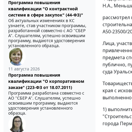
Программа повышения
Н.А., Меньш
квалификации "О контрактной
системе в сфере закупок" (44-ФЗ)"
рассмотрел 
Об актуальных изменениях в КС
строительна
узнаете, став участником программы,
разработанной совместно с АО ''СБЕР
А50-23500/20
А". Слушателям, успешно освоившим
программу, выдаются удостоверения
Лица, участ
установленного образца.
привлеченно
предмета сп
публично, п
11 августа 2026
суда Уральск
Программа повышения
квалификации "О корпоративном
Товариществ
заказе" (223-ФЗ от 18.07.2011)
края с иско
Программа разработана совместно с
выполненной
АО ''СБЕР А". Слушателям, успешно
освоившим программу, выдаются
удостоверения установленного
1) выполнит
образца.
"Строительс
города Перм