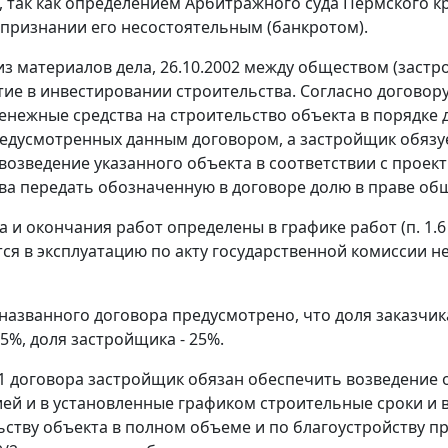
, так как определением Арбитражного суда Пермского кра
 признании его несостоятельным (банкротом).
 из материалов дела, 26.10.2002 между обществом (заст
стие в инвестировании строительства. Согласно договор
енежные средства на строительство объекта в порядке д
редусмотренных данным договором, а застройщик обяз
возведение указанного объекта в соответствии с проек
ва передать обозначенную в договоре долю в праве общ
а и окончания работ определены в графике работ (п. 1.
ся в эксплуатацию по акту государственной комиссии не п
 названного договора предусмотрено, что доля заказчи
5%, доля застройщика - 25%.
.1.1 договора застройщик обязан обеспечить возведение
ей и в установленные графиком строительные сроки и 
ьству объекта в полном объеме и по благоустройству пр