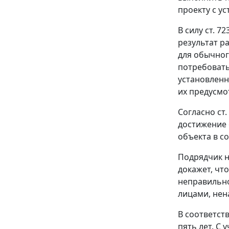
проекту с у
В силу
ст. 72
результат р
для обычног
потребовать
установленн
их предусмо
Согласно
ст.
достижение 
объекта в с
Подрядчик н
докажет, чт
неправильно
лицами, нен
В соответст
пять лет. С