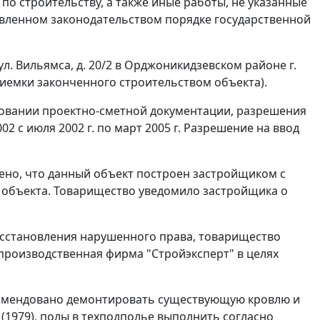
по строительству, а также иные работы, не указанные
новленном законодательством порядке государственной
л. Вильямса, д. 20/2 в Орджоникидзевском районе г.
риемки законченного строительством объекта).
овании проектно-сметной документации, разрешения
2 с июля 2002 г. по март 2005 г. Разрешение на ввод
ено, что данный объект построен застройщиком с
а объекта. Товарищество уведомило застройщика о
осстановления нарушенного права, товарищество
производственная фирма "Стройэксперт" в целях
комендовано демонтировать существующую кровлю и
(1979), полы в техподполье выполнить согласно