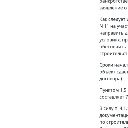
банкротстве
заявление о
Как следует
N 11 на уча
направить д
условиях, п
обеспечить 
строительст
Сроки начал
объект сдает
договора).
Пунктом 1.5
составляет 7
В силу п. 4
документаци
по строител