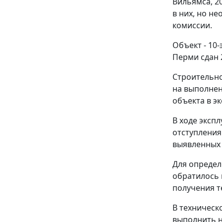
Вильямса, 2
в них, но н
комиссии.
Объект - 10
Перми сдан 
Строительно
на выполнен
объекта в э
В ходе эксп
отступления
выявленных 
Для определ
обратилось 
получения т
В техническ
выполнить н