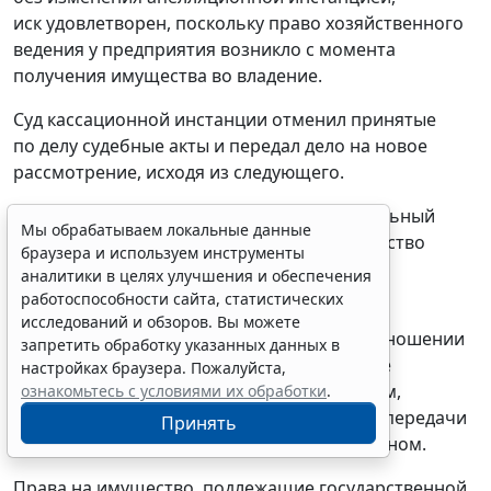
иск удовлетворен, поскольку право хозяйственного
ведения у предприятия возникло с момента
получения имущества во владение.
Суд кассационной инстанции отменил принятые
по делу судебные акты и передал дело на новое
рассмотрение, исходя из следующего.
В силу
ст. 301
,
305
ГК РФ собственник (титульный
Мы обрабатываем локальные данные
владелец) вправе истребовать свое имущество
браузера и используем инструменты
из чужого незаконного владения.
аналитики в целях улучшения и обеспечения
работоспособности сайта, статистических
В соответствии с
п. 1 ст. 299
ГК РФ право
исследований и обзоров. Вы можете
хозяйственного ведения имуществом, в отношении
запретить обработку указанных данных в
которого собственником принято решение
настройках браузера. Пожалуйста,
о закреплении за унитарным предприятием,
ознакомьтесь с условиями их обработки
.
возникает у этого предприятия с момента передачи
Принять
имущества, если иное не установлено законом.
Права на имущество, подлежащие государственной