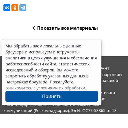
Показать все материалы
Мы обрабатываем локальные данные
браузера и используем инструменты
аналитики в целях улучшения и обеспечения
работоспособности сайта, статистических
© ООО "НПП "ГАРАНТ-СЕРВИС", 2026. Система ГАРАНТ
исследований и обзоров. Вы можете
выпускается с 1990 года. Компания "Гарант" и ее партнеры
запретить обработку указанных данных в
являются участниками Российской ассоциации правовой
настройках браузера. Пожалуйста,
информации ГАРАНТ.
ознакомьтесь с условиями их обработки
.
Портал ГАРАНТ.РУ зарегистрирован в качестве сетевого
Принять
издания Федеральной службой по надзору в сфере
связи,информационных технологий и массовых
коммуникаций (Роскомнадзором), Эл № ФС77-58365 от 18
июня 2014 года.
16+