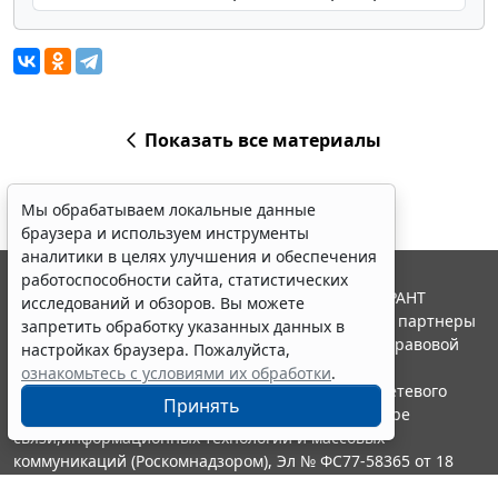
Показать все материалы
Мы обрабатываем локальные данные
браузера и используем инструменты
аналитики в целях улучшения и обеспечения
работоспособности сайта, статистических
© ООО "НПП "ГАРАНТ-СЕРВИС", 2026. Система ГАРАНТ
исследований и обзоров. Вы можете
выпускается с 1990 года. Компания "Гарант" и ее партнеры
запретить обработку указанных данных в
являются участниками Российской ассоциации правовой
настройках браузера. Пожалуйста,
информации ГАРАНТ.
ознакомьтесь с условиями их обработки
.
Портал ГАРАНТ.РУ зарегистрирован в качестве сетевого
Принять
издания Федеральной службой по надзору в сфере
связи,информационных технологий и массовых
коммуникаций (Роскомнадзором), Эл № ФС77-58365 от 18
июня 2014 года.