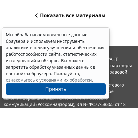
Показать все материалы
Мы обрабатываем локальные данные
браузера и используем инструменты
аналитики в целях улучшения и обеспечения
работоспособности сайта, статистических
© ООО "НПП "ГАРАНТ-СЕРВИС", 2026. Система ГАРАНТ
исследований и обзоров. Вы можете
выпускается с 1990 года. Компания "Гарант" и ее партнеры
запретить обработку указанных данных в
являются участниками Российской ассоциации правовой
настройках браузера. Пожалуйста,
информации ГАРАНТ.
ознакомьтесь с условиями их обработки
.
Портал ГАРАНТ.РУ зарегистрирован в качестве сетевого
Принять
издания Федеральной службой по надзору в сфере
связи,информационных технологий и массовых
коммуникаций (Роскомнадзором), Эл № ФС77-58365 от 18
июня 2014 года.
16+
Контакты
8-800-200-88-88