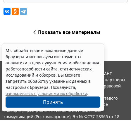
Показать все материалы
Мы обрабатываем локальные данные
браузера и используем инструменты
аналитики в целях улучшения и обеспечения
работоспособности сайта, статистических
© ООО "НПП "ГАРАНТ-СЕРВИС", 2026. Система ГАРАНТ
исследований и обзоров. Вы можете
выпускается с 1990 года. Компания "Гарант" и ее партнеры
запретить обработку указанных данных в
являются участниками Российской ассоциации правовой
настройках браузера. Пожалуйста,
информации ГАРАНТ.
ознакомьтесь с условиями их обработки
.
Портал ГАРАНТ.РУ зарегистрирован в качестве сетевого
Принять
издания Федеральной службой по надзору в сфере
связи,информационных технологий и массовых
коммуникаций (Роскомнадзором), Эл № ФС77-58365 от 18
июня 2014 года.