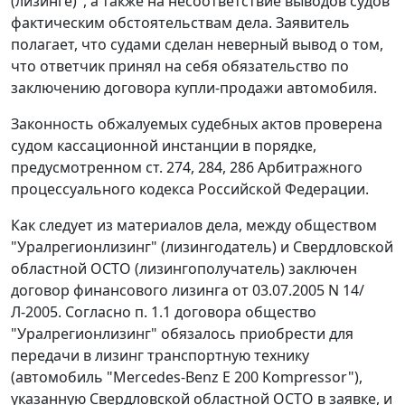
(лизинге)", а также на несоответствие выводов судов
фактическим обстоятельствам дела. Заявитель
полагает, что судами сделан неверный вывод о том,
что ответчик принял на себя обязательство по
заключению договора купли-продажи автомобиля.
Законность обжалуемых судебных актов проверена
судом кассационной инстанции в порядке,
предусмотренном
ст. 274
,
284
,
286
Арбитражного
процессуального кодекса Российской Федерации.
Как следует из материалов дела, между обществом
"Уралрегионлизинг" (лизингодатель) и Свердловской
областной ОСТО (лизингополучатель) заключен
договор финансового лизинга от 03.07.2005 N 14/
Л-2005. Согласно п. 1.1 договора общество
"Уралрегионлизинг" обязалось приобрести для
передачи в лизинг транспортную технику
(автомобиль "Mercedes-Benz E 200 Kompressor"),
указанную Свердловской областной ОСТО в заявке, и