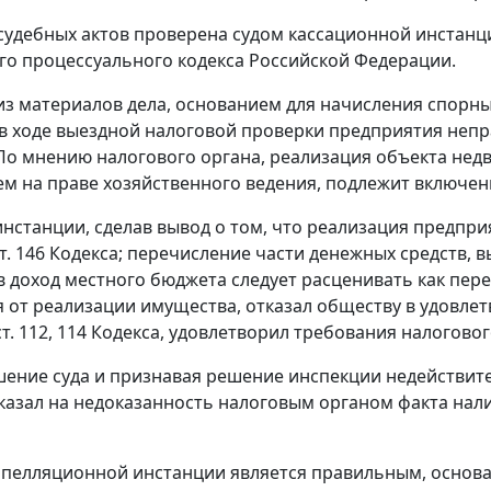
судебных актов проверена судом кассационной инстанц
о процессуального кодекса Российской Федерации.
 из материалов дела, основанием для начисления спорн
в ходе выездной налоговой проверки предприятия непр
 По мнению налогового органа, реализация объекта недв
м на праве хозяйственного ведения, подлежит включен
инстанции, сделав вывод о том, что реализация предпри
т. 146
Кодекса; перечисление части денежных средств, 
в доход местного бюджета следует расценивать как пер
 от реализации имущества, отказал обществу в удовлет
ст. 112
,
114
Кодекса, удовлетворил требования налоговог
ение суда и признавая решение инспекции недействит
казал на недоказанность налоговым органом факта нал
апелляционной инстанции является правильным, основа