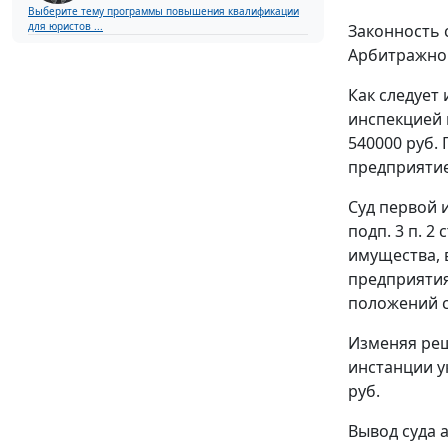
Выберите тему программы повышения квалификации
для юристов ...
Законность 
Арбитражног
Как следует
инспекцией 
540000 руб.
предприятие
Суд первой 
подп. 3 п. 2 с
имущества, 
предприятия
положений
Изменяя реш
инстанции у
руб.
Вывод суда 