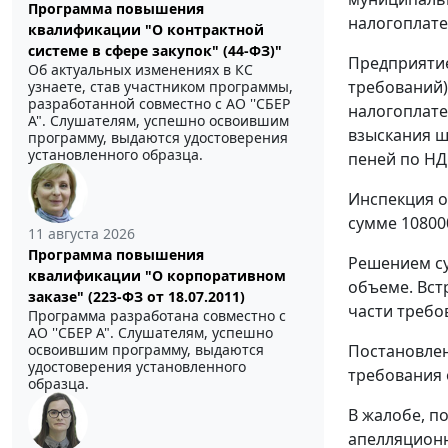
Программа повышения
налогоплател
квалификации "О контрактной
системе в сфере закупок" (44-ФЗ)"
Предприятие
Об актуальных изменениях в КС
требований)
узнаете, став участником программы,
разработанной совместно с АО ''СБЕР
налогоплате
А". Слушателям, успешно освоившим
взыскания ш
программу, выдаются удостоверения
установленного образца.
пеней по НД
Инспекция о
сумме 10800
11 августа 2026
Программа повышения
Решением су
квалификации "О корпоративном
объеме. Вст
заказе" (223-ФЗ от 18.07.2011)
части требо
Программа разработана совместно с
АО ''СБЕР А". Слушателям, успешно
Постановлен
освоившим программу, выдаются
удостоверения установленного
требования 
образца.
В жалобе, п
апелляционн