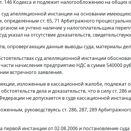
т. 146
Кодекса и подлежит налогообложению на общих о
м суд апелляционной инстанции на основании имеющихся
м, определенным
ст. 65
,
71
Арбитражного процессуальног
рганом не учтено наличие у налогоплательщика переп
суд указал на отсутствие доказательств, свидетельству
тв, опровергающих данные выводы суда, материалы дела
бстоятельствах суд апелляционной инстанции обоснов
 части начисления предприятию НДС в сумме 540000 руб
нии встречного заявления.
екции, изложенные в кассационной жалобе, подлежат о
 обстоятельств дела и доказательств, что в силу
ст. 286
Федерации не допускается в суде кассационной инстанц
зложенным, руководствуясь
ст. 286
,
287
,
289
Арбитражного 
а первой инстанции от 02.08.2006 и постановление суда