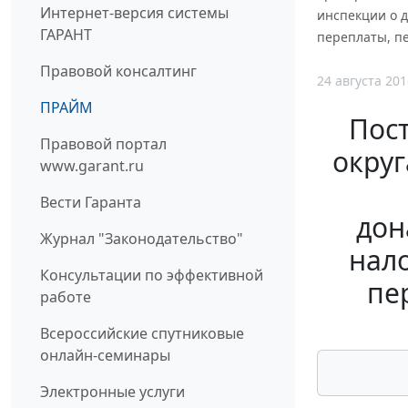
Интернет-версия системы
инспекции о 
ГАРАНТ
переплаты, п
Правовой консалтинг
24 августа 201
ПРАЙМ
Пос
Правовой портал
округ
www.garant.ru
Вести Гаранта
дон
Журнал "Законодательство"
нал
Консультации по эффективной
пе
работе
Всероссийские спутниковые
онлайн-семинары
Электронные услуги