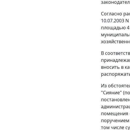
законодател
Согласно р
10.07.2003 
площадью 415
муниципальн
хозяйственн
В соответст
принадлежащ
вносить в к
распоряжать
Из обстояте
"Сияние" (п
постановлен
администрац
помещения -
поручением 
том числе с