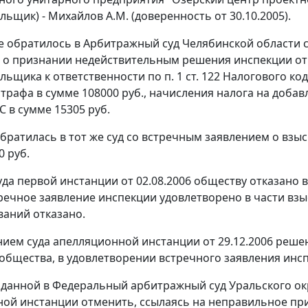
ьщик) - Михайлов А.М. (доверенность от 30.10.2005).
 обратилось в Арбитражный суд Челябинской области с 
 о признании недействительным решения инспекции от 3
льщика к ответственности по
п. 1 ст. 122
Налогового коде
трафа в сумме 108000 руб., начисления налога на добавл
С в сумме 15305 руб.
братилась в тот же суд со встречным заявлением о вз
0 руб.
да первой инстанции от 02.08.2006 обществу отказано 
речное заявление инспекции удовлетворено в части взы
ваний отказано.
ием суда апелляционной инстанции от 29.12.2006 реше
общества, в удовлетворении встречного заявления инс
оданной в Федеральный арбитражный суд Уральского окр
ой инстанции отменить, ссылаясь на неправильное пр