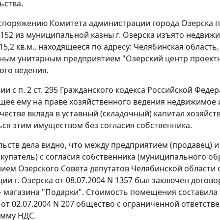
ьства.
аспоряжению Комитета администрации города Озерска 
N 152 из муниципальной казны г. Озерска изъято недви
,2 кв.м., находящееся по адресу: Челябинская область, г
ым унитарным предприятием "Озерский центр проектн
ого ведения.
вии с
п. 2 ст. 295
Гражданского кодекса Российской Федер
ее ему на праве хозяйственного ведения недвижимое иму
ачестве вклада в уставный (складочный) капитал хозяй
ся этим имуществом без согласия собственника.
льств дела видно, что между предприятием (продавец)
окупатель) с согласия собственника (муниципального обр
ием Озерского Совета депутатов Челябинской области о
ии г. Озерска от 08.07.2004 N 1357 был заключен догово
 магазина "Подарки". Стоимость помещения составила 3
от 02.07.2004 N 207 общество с ограниченной ответстве
умму НДС.