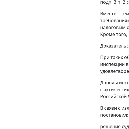
подп. 3 п. 2 с
Вместе с те
требования
налоговым о
Кроме того, 
Доказательс
При таких о
инспекции в
удовлетворе
Доводы инсп
фактических
Российской 
В связи с и
постановил:
решение суд