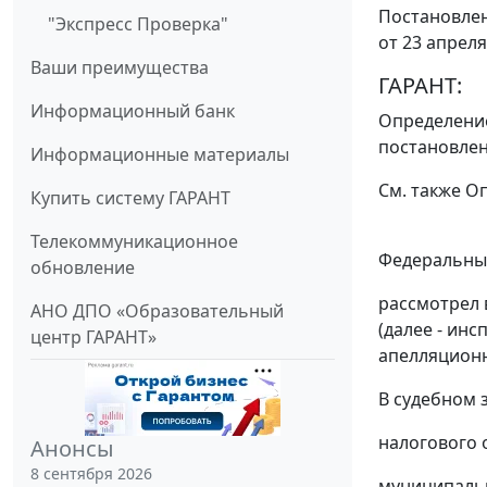
Постановлен
"Экспресс Проверка"
от 23 апреля
Ваши преимущества
ГАРАНТ:
Информационный банк
Определени
постановлен
Информационные материалы
См. также
Оп
Купить систему ГАРАНТ
Телекоммуникационное
Федеральный
обновление
рассмотрел 
АНО ДПО «Образовательный
(далее - инс
центр ГАРАНТ»
апелляционн
В судебном 
налогового о
Анонсы
8 сентября 2026
муниципальн