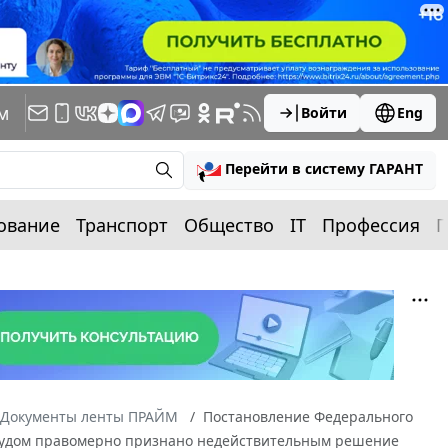
м
Войти
Eng
Перейти в систему ГАРАНТ
ование
Транспорт
Общество
IT
Профессия
П
Документы ленты ПРАЙМ
Постановление Федерального
С2 Судом правомерно признано недействительным решение