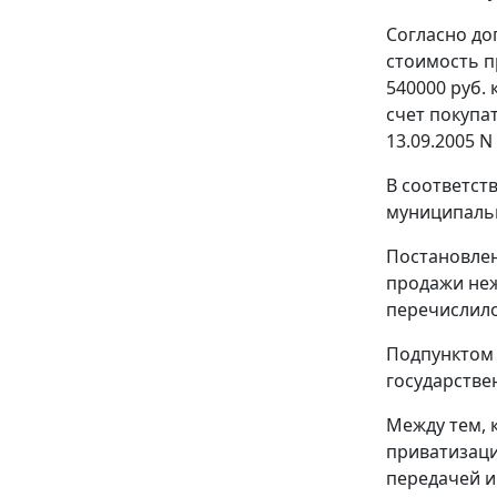
Согласно доп
стоимость п
540000 руб.
счет покупа
13.09.2005 N 1
В соответст
муниципальн
Постановлен
продажи неж
перечислило
Подпунктом 3
государстве
Между тем, 
приватизаци
передачей и