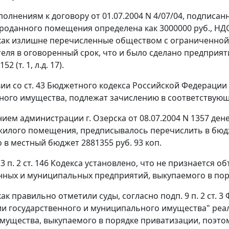
олнениям к договору от 01.07.2004 N 4/07/04, подписанн
роданного помещения определена как 3000000 руб., НДС
 как излишне перечисленные обществом с ограниченной
теля в оговоренный срок, что и было сделано предприят
52 (т. 1, л.д. 17).
вии со
ст. 43
Бюджетного кодекса Российской Федерации 
ого имущества, подлежат зачислению в соответствую
ием администрации г. Озерска от 08.07.2004 N 1357 де
илого помещения, предписывалось перечислить в бюджет
 в местный бюджет 2881355 руб. 93 коп.
 п. 2 ст. 146
Кодекса установлено, что не признается 
нных и муниципальных предприятий, выкупаемого в пор
как правильно отметили суды, согласно
подп. 9 п. 2 ст. 3
Ф
и государственного и муниципального имущества" реа
мущества, выкупаемого в порядке приватизации, поэто