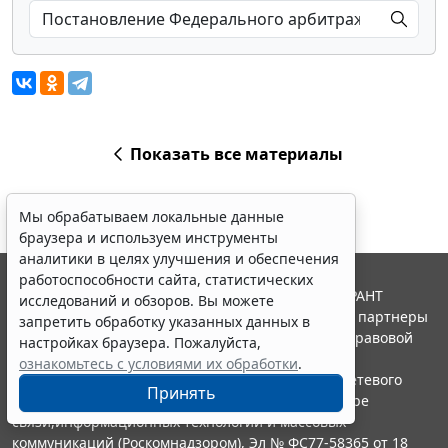
Показать все материалы
Мы обрабатываем локальные данные
браузера и используем инструменты
аналитики в целях улучшения и обеспечения
работоспособности сайта, статистических
© ООО "НПП "ГАРАНТ-СЕРВИС", 2026. Система ГАРАНТ
исследований и обзоров. Вы можете
выпускается с 1990 года. Компания "Гарант" и ее партнеры
запретить обработку указанных данных в
являются участниками Российской ассоциации правовой
настройках браузера. Пожалуйста,
информации ГАРАНТ.
ознакомьтесь с условиями их обработки
.
Портал ГАРАНТ.РУ зарегистрирован в качестве сетевого
Принять
издания Федеральной службой по надзору в сфере
связи,информационных технологий и массовых
коммуникаций (Роскомнадзором), Эл № ФС77-58365 от 18