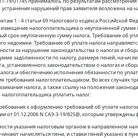
N11-19/01745 принималось по результатам рассмотрени
 устранения нарушений прав заявителя возложена на н
нктам 1 - 4 статьи 69
Налогового кодекса Российской Фед
извещение налогоплательщика о неуплаченной сумме на
ый срок неуплаченную сумму налога. Требование об уп
его недоимки. Требование об уплате налога направляет
нности за нарушение законодательства о налогах и сбор
сумме задолженности по налогу, размере пеней, начисл
га, установленного законодательством о налогах и сбор
алога и обеспечению исполнения обязанности по уплат
я требования налогоплательщиком. Во всех случаях т
взимания налога, а также ссылку на положения законода
 налогоплательщика уплатить налог.
ребования к оформлению требований об уплате налогов
ии от 01.12.2006 N САЭ-3-19/825@, которым утверждены
ости указания налоговым органом в направленном нал
ачинают начисляться пени, и ставки пеней указано в
пун