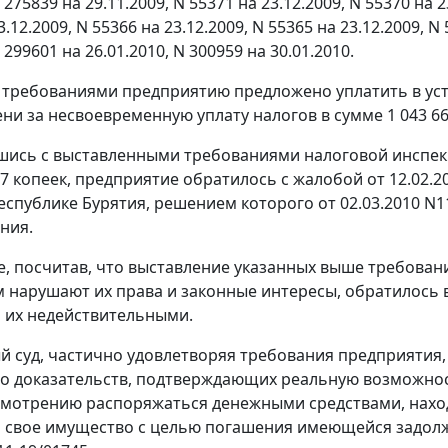
 275839 на 29.11.2009, N 55371 на 23.12.2009, N 55370 на 2
3.12.2009, N 55366 на 23.12.2009, N 55365 на 23.12.2009, N
N 299601 на 26.01.2010, N 300959 на 30.01.2010.
требованиями предприятию предложено уплатить в уста
ени за несвоевременную уплату налогов в сумме 1 043 66
шись с выставленными требованиями налоговой инспекц
27 копеек, предприятие обратилось с жалобой от 12.02.
еспублике Бурятия, решением которого от 02.03.2010 N1
ния.
, посчитав, что выставление указанных выше требован
 нарушают их права и законные интересы, обратилось 
 их недействительными.
 суд, частично удовлетворяя требования предприятия, 
о доказательств, подтверждающих реальную возможнос
смотрению распоряжаться денежными средствами, находя
 свое имущество с целью погашения имеющейся задолже