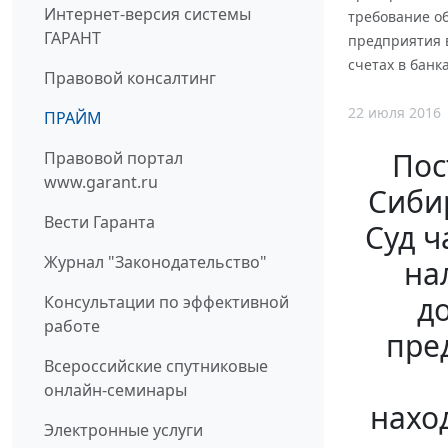
Интернет-версия системы
требование о
ГАРАНТ
предприятия 
счетах в банк
Правовой консалтинг
22 июля 2016
ПРАЙМ
Пос
Правовой портал
www.garant.ru
Сибир
Вести Гаранта
Суд ч
Журнал "Законодательство"
на
д
Консультации по эффективной
работе
пре
Всероссийские спутниковые
онлайн-семинары
нахо
Электронные услуги