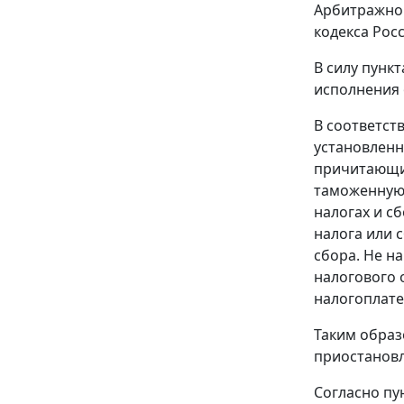
Арбитражног
кодекса Рос
В силу
пункт
исполнения 
В соответст
установленн
причитающих
таможенную 
налогах и с
налога или 
сбора. Не н
налогового 
налогоплате
Таким образ
приостановл
Согласно
пу