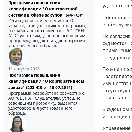
Программа повышения
удовлетворе
квалификации "О контрактной
системе в сфере закупок" (44-ФЗ)"
Постановлен
Об актуальных изменениях в КС
в обжалуемо
узнаете, став участником программы,
разработанной совместно с АО ''СБЕР
А". Слушателям, успешно освоившим
Не согласив
программу, выдаются удостоверения
суд Восточн
установленного образца.
применение 
предприяти
По мнению з
11 августа 2026
Программа повышения
налогоплате
квалификации "О корпоративном
имущества н
заказе" (223-ФЗ от 18.07.2011)
отсутствуют
Программа разработана совместно с
приостановл
АО ''СБЕР А". Слушателям, успешно
освоившим программу, выдаются
удостоверения установленного
В судебном 
образца.
инспекции п
Управление 