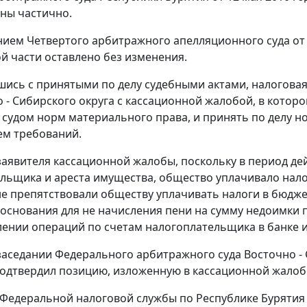
ны частично.
ием Четвертого арбитражного апелляционного суда от 1
й части оставлено без изменения.
шись с принятыми по делу судебными актами, налогов
о - Сибирского округа с кассационной жалобой, в котор
судом норм материального права, и принять по делу н
ем требований.
аявителя кассационной жалобы, поскольку в период де
льщика и ареста имущества, общество уплачивало налог
е препятствовали обществу уплачивать налоги в бюджет.
 основания для не начисления пени на сумму недоимки п
ении операций по счетам налогоплательщика в банке и
заседании Федерального арбитражного суда Восточно - 
одтвердил позицию, изложенную в кассационной жалоб
Федеральной налоговой службы по Республике Бурятия (