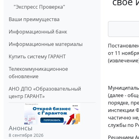
свое 
"Экспресс Проверка"
Ваши преимущества
Информационный банк
Информационные материалы
Постановлен
от 11 ноября
Купить систему ГАРАНТ
(извлечение
Телекоммуникационное
обновление
Муниципальн
АНО ДПО «Образовательный
(далее - об
центр ГАРАНТ»
порядке, п
инспекции Ф
частично не
службы по Р
Анонсы
8 сентября 2026
Решением Ар