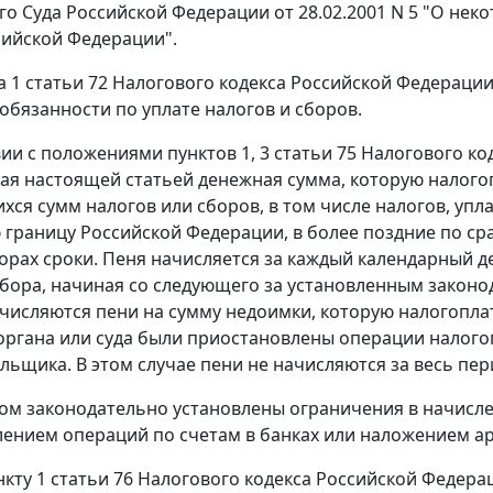
о Суда Российской Федерации от 28.02.2001 N 5 "О нек
сийской Федерации".
а 1 статьи 72
Налогового кодекса Российской Федерации
обязанности по уплате налогов и сборов.
вии с положениями
пунктов 1
,
3 статьи 75
Налогового ко
ая настоящей статьей денежная сумма, которую налого
ся сумм налогов или сборов, в том числе налогов, упл
границу Российской Федерации, в более поздние по ср
борах сроки. Пеня начисляется за каждый календарный 
сбора, начиная со следующего за установленным законод
ачисляются пени на сумму недоимки, которую налогоплат
органа или суда были приостановлены операции налого
льщика. В этом случае пени не начисляются за весь пер
ом законодательно установлены ограничения в начислен
ением операций по счетам в банках или наложением а
нкту 1 статьи 76
Налогового кодекса Российской Федера