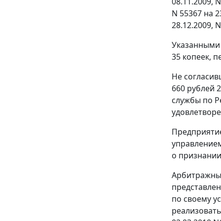
08.11.2009, N
N 55367 на 2
28.12.2009, 
Указанными 
35 копеек, п
Не согласив
660 рублей 
службы по Р
удовлетворе
Предприятие
управлением
о признании
Арбитражный
представлен
по своему у
реализовать