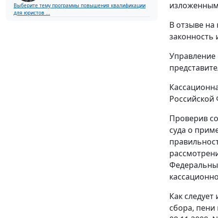
изложенными
Выберите тему программы повышения квалификации
для юристов ...
В отзыве на
законность 
Управление 
представите
Кассационна
Российской 
Проверив со
суда о прим
правильност
рассмотрени
Федеральный
кассационно
Как следует
сбора, пени 