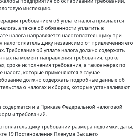
я жалобы предприятия об оспаривании требований,
алоговую инспекцию.
ерации требованием об уплате налога признается
лога, а также об обязанности уплатить в
лате налога направляется налогоплательщику при
ся налогоплательщику независимо от привлечения его
ах. Требование об уплате налога должно содержать
енных на момент направления требования, сроке
ах, сроке исполнения требования, а также мерах по
е налога, которые применяются в случае
ребование должно содержать подробные данные об
тельства о налогах и сборах, которые устанавливают
 содержатся и в
Приказе
Федеральной налоговой
 формы требований.
огоплательщику требовании размера недоимки, даты,
кте 19
Постановления Пленума Высшего