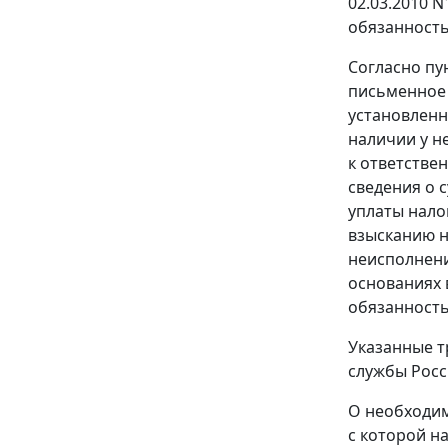
02.03.2010 
обязанность
Согласно
пу
письменное 
установленн
наличии у н
к ответстве
сведения о 
уплаты нало
взысканию н
неисполнени
основаниях 
обязанность
Указанные т
службы Росс
О необходим
с которой н