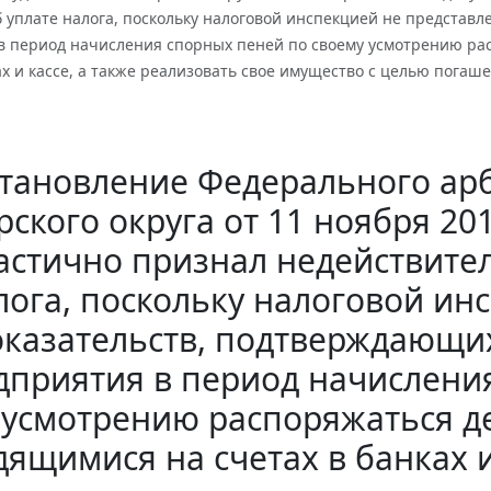
б уплате налога, поскольку налоговой инспекцией не представ
в период начисления спорных пеней по своему усмотрению р
ах и кассе, а также реализовать свое имущество с целью пог
тановление Федерального арб
ского округа от 11 ноября 201
астично признал недействите
лога, поскольку налоговой ин
оказательств, подтверждающи
дприятия в период начислени
усмотрению распоряжаться д
дящимися на счетах в банках и