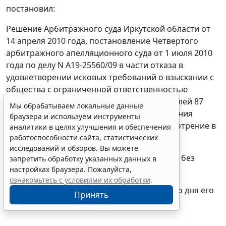
постановил:
Решение Арбитражного суда Иркутской области от
14 апреля 2010 года, постановление Четвертого
арбитражного апелляционного суда от 1 июля 2010
года по делу N А19-25560/09 в части отказа в
удовлетворении исковых требований о взыскании с
общества с ограниченной ответственностью
"Управляющая компания "Город" 4 626 рублей 87
Мы обрабатываем локальные данные
копеек затрат на приобретение оборудования
браузера и используем инструменты
отменить, дело направить на новое рассмотрение в
аналитики в целях улучшения и обеспечения
Арбитражный суд Иркутской области.
работоспособности сайта, статистических
исследований и обзоров. Вы можете
В остальной части судебные акты оставить без
запретить обработку указанных данных в
настройках браузера. Пожалуйста,
изменения.
ознакомьтесь с условиями их обработки
.
Постановление вступает в законную силу со дня его
Принять
принятия.