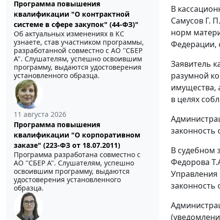
Программа повышения
В кассацион
квалификации "О контрактной
Самусов Г. 
системе в сфере закупок" (44-ФЗ)"
норм матери
Об актуальных изменениях в КС
узнаете, став участником программы,
Федерации,
разработанной совместно с АО ''СБЕР
А". Слушателям, успешно освоившим
Заявитель к
программу, выдаются удостоверения
разумной ко
установленного образца.
имущества, 
в целях соб
11 августа 2026
Администрац
Программа повышения
законность 
квалификации "О корпоративном
заказе" (223-ФЗ от 18.07.2011)
В судебном 
Программа разработана совместно с
Федорова Т.
АО ''СБЕР А". Слушателям, успешно
освоившим программу, выдаются
Управления 
удостоверения установленного
законность 
образца.
Администрац
(уведомлени