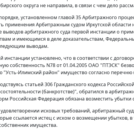
ирского округа не направила, в связи с чем дело рассм
порядке, установленном
главой 35
Арбитражного процес
ь применения Арбитражным судом Иркутской области н
е выводов арбитражного суда первой инстанции о прим
твам и имеющимся в деле доказательствам, Федеральн
следующим выводам.
й инстанции установлено, что в соответствии с догово
ую собственность N78 от 01.04.2005 ОАО "ПТЭСК" безв
 "Усть-Илимский район" имущество согласно перечню (
водствуясь
статьей 306
Гражданского кодекса Российско
есостоятельности (банкротстве)", обратился в арбитражн
орм Российская Федерация обязана возместить убытки 
 удовлетворении исковых требований, арбитражный суд 
торые ссылается истец с иском о возмещении убытков, в
собственник имущества.