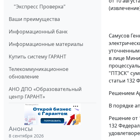
от 10 август
"Экспресс Проверка"
(извлечение
Ваши преимущества
Информационный банк
Самусов Ген
электрическ
Информационные материалы
уточненным
Купить систему ГАРАНТ
в лице Мини
процессуаль
Телекоммуникационное
"ПТЭСК" сум
обновление
статьи 132
Ф
АНО ДПО «Образовательный
Решением Ар
центр ГАРАНТ»
В порядке а
Решение от 
132
Федераль
Анонсы
удовлетворе
8 сентября 2026