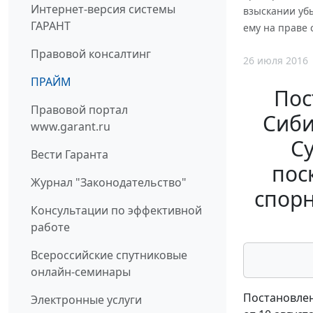
Интернет-версия системы
взыскании убы
ГАРАНТ
ему на праве 
Правовой консалтинг
26 июля 2016
ПРАЙМ
Пос
Правовой портал
Сиби
www.garant.ru
Су
Вести Гаранта
пос
Журнал "Законодательство"
спорн
Консультации по эффективной
работе
Всероссийские спутниковые
онлайн-семинары
Постановлен
Электронные услуги