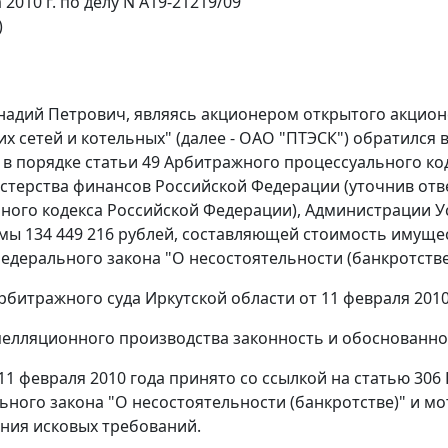
а 2010 г. по делу N А19-21219/09
)
надий Петрович, являясь акционером открытого акцио
их сетей и котельных" (далее - ОАО "ПТЭСК") обратился 
 в порядке
статьи 49
Арбитражного процессуального код
стерства финансов Российской Федерации (уточнив отв
ного кодекса Российской Федерации), Администрации У
мы 134 449 216 рублей, составляющей стоимость имущес
едерального закона "О несостоятельности (банкротстве
битражного суда Иркутской области от 11 февраля 2010
пелляционного производства законность и обоснованно
11 февраля 2010 года принято со ссылкой на
статью 306
ного закона "О несостоятельности (банкротстве)" и м
ния исковых требований.