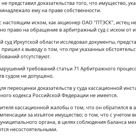
. не представил доказательства того, что имущество, ук
принадлежало ему на праве собственности.
 настоящим иском, как акционер ОАО "ПТЭСК", истец не
но право на обращение в арбитражный суд с иском от 
 суд Иркутской области исследовал документы, предст
 пришел к выводу о том, что при указанных обстоятель
бований отсутствуют.
 нарушений требований
статьи 71
Арбитражного процесс
тв судом не допущено.
ля переоценки доказательств у суда кассационной инст
ного кодекса Российской Федерации не имеется.
ителя кассационной жалобы о том, что он обратился в 
мпенсации за изъятое имущество; о том, что с учетом в
муниципального органа, в целях соблюдения баланса 
ются несостоятельными.