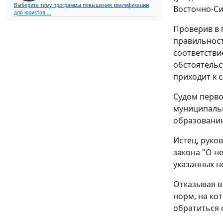
Выберите тему программы повышения квалификации
Восточно-Сиб
для юристов ...
Проверив в 
правильност
соответстви
обстоятельс
приходит к 
Судом перво
муниципальн
образованию
Истец, руко
закона "О н
указанных н
Отказывая в
норм, на ко
обратиться 