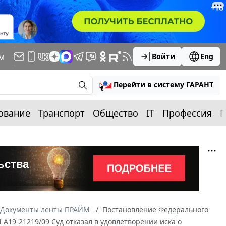
м
Войти
Eng
Перейти в систему ГАРАНТ
ование
Транспорт
Общество
IT
Профессия
П
Документы ленты ПРАЙМ
Постановление Федерального
N А19-21219/09 Суд отказал в удовлетворении иска о