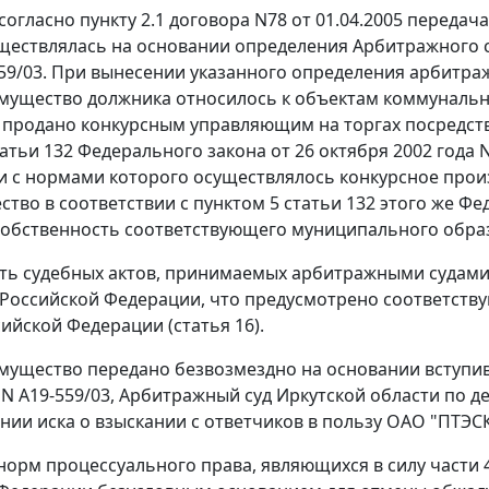
 согласно пункту 2.1 договора N78 от 01.04.2005 перед
ществлялась на основании определения Арбитражного су
559/03. При вынесении указанного определения арбитр
мущество должника относилось к объектам коммунальн
 продано конкурсным управляющим на торгах посредств
татьи 132
Федерального закона от 26 октября 2002 года N
и с нормами которого осуществлялось конкурсное произ
ство в соответствии с
пунктом 5 статьи 132
этого же Фе
собственность соответствующего муниципального образ
ь судебных актов, принимаемых арбитражными судами,
 Российской Федерации, что предусмотрено соответс
ийской Федерации (
статья 16
).
мущество передано безвозмездно на основании вступив
 N А19-559/03, Арбитражный суд Иркутской области по д
нии иска о взыскании с ответчиков в пользу ОАО "ПТЭСК
орм процессуального права, являющихся в силу
части 