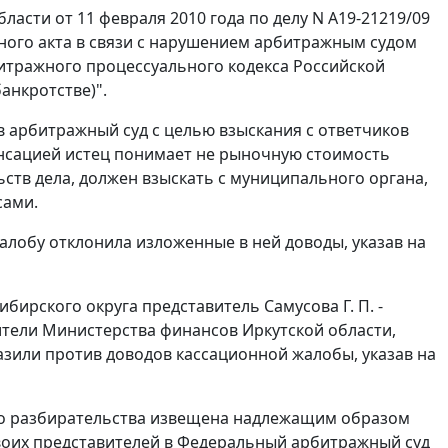
асти от 11 февраля 2010 года по делу N А19-21219/09
бного акта в связи с нарушением арбитражным судом
тражного процессуального кодекса Российской
анкротстве)".
в арбитражный суд с целью взыскания с ответчиков
нсацией истец понимает не рыночную стоимость
ьств дела, должен взыскать с муниципального органа,
сами.
лобу отклонила изложенные в ней доводы, указав на
ирского округа представитель Самусова Г. П. -
ители Министерства финансов Иркутской области,
азили против доводов кассационной жалобы, указав на
го разбирательства извещена надлежащим образом
своих представителей в Федеральный арбитражный суд