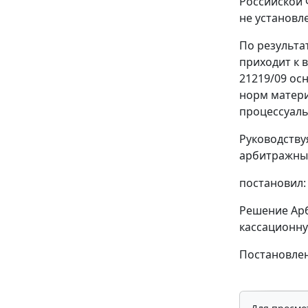
Российской 
не установл
По результа
приходит к 
21219/09 ос
норм матери
процессуаль
Руководств
арбитражный
постановил:
Решение Арб
кассационну
Постановлен