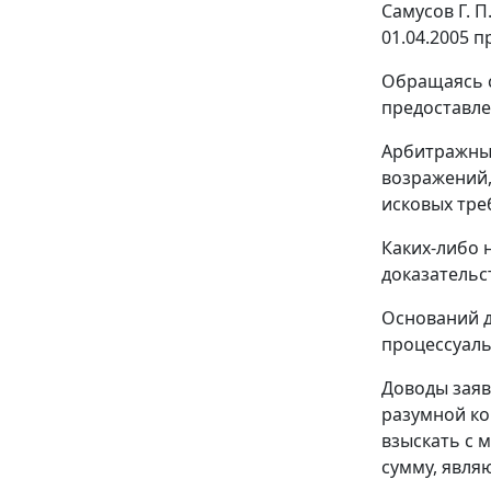
Самусов Г. П
01.04.2005 
Обращаясь с
предоставле
Арбитражный
возражений,
исковых тре
Каких-либо
доказательс
Оснований д
процессуаль
Доводы заяв
разумной ко
взыскать с 
сумму, явля