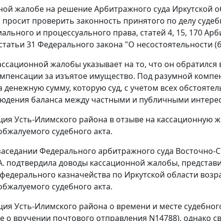
ной жалобе на решение Арбитражного суда Иркутской обл
П. просит проверить законность принятого по делу суде
ального и процессуального права,
статей 4
,
15
,
170
Арби
статьи 31
Федерального закона "О несостоятельности (б
ассационной жалобы указывает на то, что он обратился 
мпенсации за изъятое имущество. Под разумной компе
а денежную сумму, которую суд, с учетом всех обстоятел
людения баланса между частными и публичными интере
ия Усть-Илимского района в отзыве на кассационную жа
обжалуемого судебного акта.
заседании Федерального арбитражного суда Восточно-Сиб
А. подтвердила доводы кассационной жалобы, представ
федерального казначейства по Иркутской области возр
обжалуемого судебного акта.
ия Усть-Илимского района о времени и месте судебно
е о вручении почтового отправления N14788), однако 