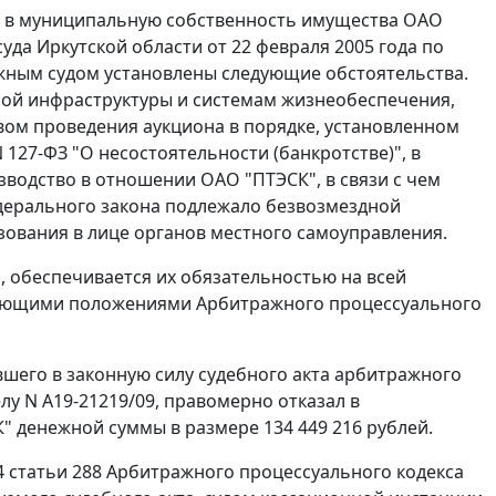
ача в муниципальную собственность имущества ОАО
да Иркутской области от 22 февраля 2005 года по
ажным судом установлены следующие обстоятельства.
ой инфраструктуры и системам жизнеобеспечения,
ом проведения аукциона в порядке, установленном
 127-ФЗ "О несостоятельности (банкротстве)", в
водство в отношении ОАО "ПТЭСК", в связи с чем
дерального закона подлежало безвозмездной
ования в лице органов местного самоуправления.
 обеспечивается их обязательностью на всей
твующими положениями
Арбитражного процессуального
шего в законную силу судебного акта арбитражного
елу N А19-21219/09, правомерно отказал в
" денежной суммы в размере 134 449 216 рублей.
4 статьи 288
Арбитражного процессуального кодекса