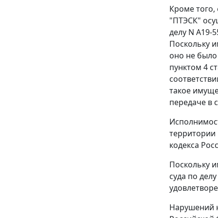
Кроме того,
"ПТЭСК" осу
делу N А19-
Поскольку и
оно не было
пунктом 4 с
соответстви
такое имуще
передаче в 
Исполнимост
территории
кодекса
Росс
Поскольку и
суда по делу
удовлетворе
Нарушений н