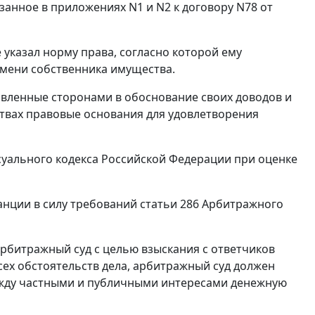
азанное в приложениях N1 и N2 к договору N78 от
 указал норму права, согласно которой ему
имени собственника имущества.
авленные сторонами в обоснование своих доводов и
ствах правовые основания для удовлетворения
уального кодекса Российской Федерации при оценке
анции в силу требований
статьи 286
Арбитражного
арбитражный суд с целью взыскания с ответчиков
сех обстоятельств дела, арбитражный суд должен
между частными и публичными интересами денежную