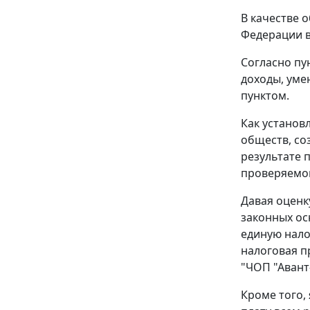
В качестве 
Федерации в
Согласно
пу
доходы, уме
пунктом.
Как установ
обществ, со
результате 
проверяемо
Давая оценк
законных ос
единую нало
налоговая п
"ЧОП "Авант-
Кроме того,