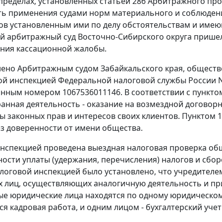
пределах, установленных
статьей 286
Арбитражного про
ь применения судами норм материального и соблюдения
ов установленным ими по делу обстоятельствам и имею
 арбитражный суд Восточно-Сибирского округа пришел 
ния кассационной жалобы.
лено Арбитражным судом Забайкальского края, обществ
 инспекцией Федеральной налоговой службы России N 
нным номером 1067536011146. В соответствии с пункто
ранная деятельность - оказание на возмездной договор
ы законных прав и интересов своих клиентов. Пунктом 1
ез доверенности от имени общества.
нспекцией проведена выездная налоговая проверка об
сти уплаты (удержания, перечисления) налогов и сборов 
логовой инспекцией было установлено, что учредител
х лиц, осуществляющих аналогичную деятельность и п
ые юридические лица находятся по одному юридическому
ся кадровая работа, и одним лицом - бухгалтерский уче