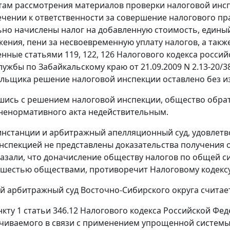
там рассмотрения материалов проверки налоговой инспе
ечении к ответственности за совершение налогового 
но начислены налог на добавленную стоимость, едины
ения, пени за несвоевременную уплату налогов, а такж
енные
статьями 119
,
122
,
126
Налогового кодекса росси
лужбы по Забайкальскому краю от 21.09.2009 N 2.13-20
льщика решение налоговой инспекции оставлено без и
шись с решением налоговой инспекции, общество обрат
ненормативного акта недействительным.
инстанции и арбитражный апелляционный суд, удовлетво
нспекцией не представлены доказательства получения
указали, что доначисление обществу налогов по общей с
 шестью обществами, противоречит
Налоговому кодекс
 арбитражный суд Восточно-Сибирского округа считае
нкту 1 статьи 346.12
Налогового кодекса Российской Фе
ачиваемого в связи с применением упрощенной систем