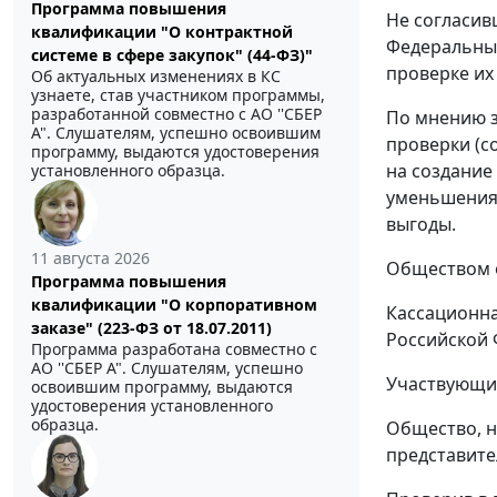
Программа повышения
Не согласив
квалификации "О контрактной
Федеральный
системе в сфере закупок" (44-ФЗ)"
проверке их
Об актуальных изменениях в КС
узнаете, став участником программы,
разработанной совместно с АО ''СБЕР
По мнению з
А". Слушателям, успешно освоившим
проверки (с
программу, выдаются удостоверения
на создание
установленного образца.
уменьшения 
выгоды.
11 августа 2026
Обществом о
Программа повышения
квалификации "О корпоративном
Кассационна
заказе" (223-ФЗ от 18.07.2011)
Российской 
Программа разработана совместно с
АО ''СБЕР А". Слушателям, успешно
Участвующие
освоившим программу, выдаются
удостоверения установленного
образца.
Общество, н
представите