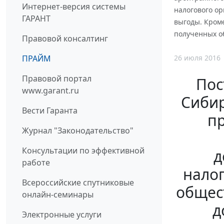
Интернет-версия системы
налогового о
ГАРАНТ
выгоды. Кроме
полученных о
Правовой консалтинг
26 июля 2016
ПРАЙМ
Правовой портал
Пос
www.garant.ru
Сибир
Вести Гаранта
пр
Журнал "Законодательство"
Консультации по эффективной
д
работе
налог
Всероссийские спутниковые
общес
онлайн-семинары
д
Электронные услуги