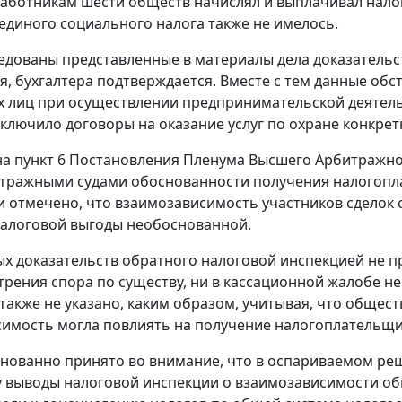
работникам шести обществ начислял и выплачивал налог
единого социального налога также не имелось.
едованы представленные в материалы дела доказательст
я, бухгалтера подтверждается. Вместе с тем данные об
 лиц при осуществлении предпринимательской деятельн
ключило договоры на оказание услуг по охране конкрет
на
пункт 6
Постановления Пленума Высшего Арбитражного
итражными судами обоснованности получения налогопл
 отмечено, что взаимозависимость участников сделок 
алоговой выгоды необоснованной.
х доказательств обратного налоговой инспекцией не пр
трения спора по существу, ни в кассационной жалобе не
 также не указано, каким образом, учитывая, что общес
имость могла повлиять на получение налогоплательщ
нованно принято во внимание, что в оспариваемом ре
у выводы налоговой инспекции о взаимозависимости о