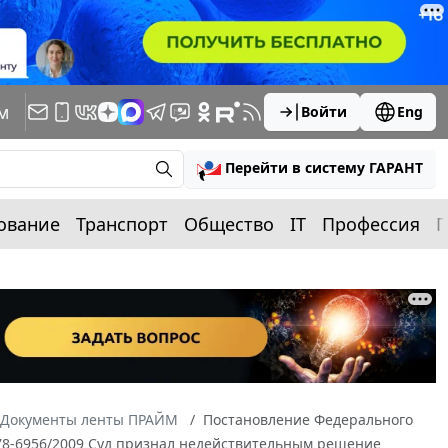
м
Войти
Eng
Перейти в систему ГАРАНТ
ование
Транспорт
Общество
IT
Профессия
П
Документы ленты ПРАЙМ
Постановление Федерального
 А78-6956/2009 Суд признал недействительным решение