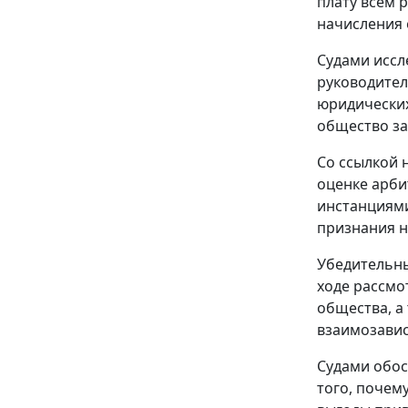
плату всем 
начисления 
Судами иссл
руководител
юридических
общество за
Со ссылкой 
оценке арб
инстанциями
признания н
Убедительны
ходе рассмо
общества, а
взаимозавис
Судами обос
того, почем