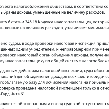
объекта налогообложения обществом, в соответствии с
ыбраны доходы, уменьшенные на величину расходов.
нкту 6 статьи 346.18
Кодекса налогоплательщик, который
ньшенные на величину расходов, уплачивает минималь
лено судом, в ходе проверки налоговая инспекция приш
зданных одним учредителем, и неправомерном примен
проверки налоговый орган объединил доходы, полученн
му налогоплательщику по общей системе налогообложе
у данным действиям налоговой инспекции, суды обоснов
нований для объединения доходов всех шести юридичес
гооблагаемую базу для исчисления налога на прибыль и
роверка проведена налоговой инспекцией только в отн
Гард Чита 6".
 является обоснованным и вывод судов об отсутствии в 