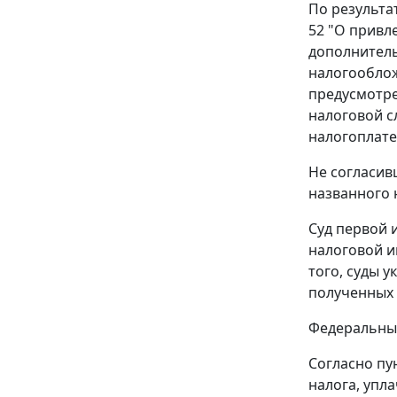
По результа
52 "О привл
дополнитель
налогооблож
предусмотр
налоговой с
налогоплате
Не согласив
названного 
Суд первой 
налоговой и
того, суды 
полученных
Федеральный
Согласно
пу
налога, упл