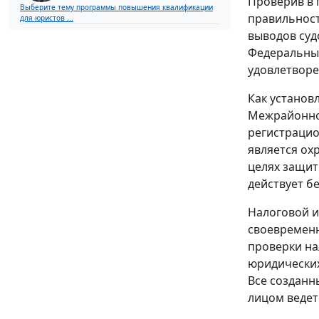
Проверив в 
Выберите тему программы повышения квалификации
правильност
для юристов ...
выводов суд
Федеральный
удовлетворе
Как установ
Межрайонной
регистрацио
является ох
целях защит
действует б
Налоговой и
своевременно
проверки на
юридически
Все созданн
лицом ведет