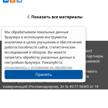
Показать все материалы
Мы обрабатываем локальные данные
браузера и используем инструменты
аналитики в целях улучшения и обеспечения
работоспособности сайта, статистических
© ООО "НПП "ГАРАНТ-СЕРВИС", 2026. Система ГАРАНТ
исследований и обзоров. Вы можете
выпускается с 1990 года. Компания "Гарант" и ее партнеры
запретить обработку указанных данных в
являются участниками Российской ассоциации правовой
настройках браузера. Пожалуйста,
информации ГАРАНТ.
ознакомьтесь с условиями их обработки
.
Портал ГАРАНТ.РУ зарегистрирован в качестве сетевого
Принять
издания Федеральной службой по надзору в сфере
связи,информационных технологий и массовых
коммуникаций (Роскомнадзором), Эл № ФС77-58365 от 18
июня 2014 года.
16+