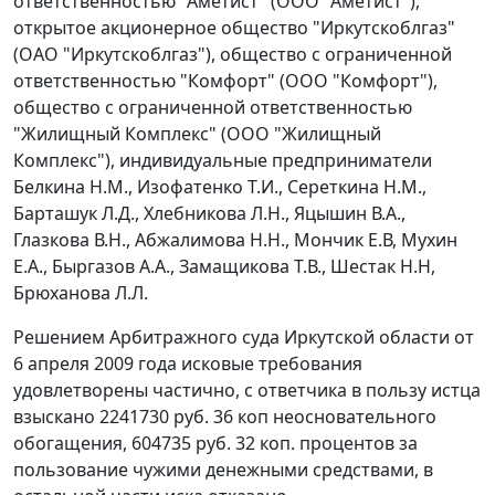
ответственностью "Аметист" (ООО "Аметист"),
открытое акционерное общество "Иркутскоблгаз"
(ОАО "Иркутскоблгаз"), общество с ограниченной
ответственностью "Комфорт" (ООО "Комфорт"),
общество с ограниченной ответственностью
"Жилищный Комплекс" (ООО "Жилищный
Комплекс"), индивидуальные предприниматели
Белкина Н.М., Изофатенко Т.И., Сереткина Н.М.,
Барташук Л.Д., Хлебникова Л.Н., Яцышин В.А.,
Глазкова В.Н., Абжалимова Н.Н., Мончик Е.В, Мухин
Е.А., Быргазов А.А., Замащикова Т.В., Шестак Н.Н,
Брюханова Л.Л.
Решением Арбитражного суда Иркутской области от
6 апреля 2009 года исковые требования
удовлетворены частично, с ответчика в пользу истца
взыскано 2241730 руб. 36 коп неосновательного
обогащения, 604735 руб. 32 коп. процентов за
пользование чужими денежными средствами, в