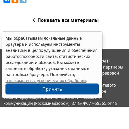
Показать все материалы
Мы обрабатываем локальные данные
браузера и используем инструменты
аналитики в целях улучшения и обеспечения
работоспособности сайта, статистических
© ООО "НПП "ГАРАНТ-СЕРВИС", 2026. Система ГАРАНТ
исследований и обзоров. Вы можете
выпускается с 1990 года. Компания "Гарант" и ее партнеры
запретить обработку указанных данных в
являются участниками Российской ассоциации правовой
настройках браузера. Пожалуйста,
информации ГАРАНТ.
ознакомьтесь с условиями их обработки
.
Портал ГАРАНТ.РУ зарегистрирован в качестве сетевого
Принять
издания Федеральной службой по надзору в сфере
связи,информационных технологий и массовых
коммуникаций (Роскомнадзором), Эл № ФС77-58365 от 18
июня 2014 года.
16+