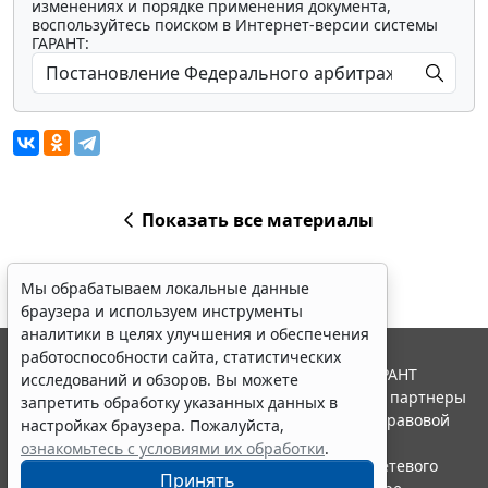
изменениях и порядке применения документа,
воспользуйтесь поиском в Интернет-версии системы
ГАРАНТ:
Показать все материалы
Мы обрабатываем локальные данные
браузера и используем инструменты
аналитики в целях улучшения и обеспечения
работоспособности сайта, статистических
© ООО "НПП "ГАРАНТ-СЕРВИС", 2026. Система ГАРАНТ
исследований и обзоров. Вы можете
выпускается с 1990 года. Компания "Гарант" и ее партнеры
запретить обработку указанных данных в
являются участниками Российской ассоциации правовой
настройках браузера. Пожалуйста,
информации ГАРАНТ.
ознакомьтесь с условиями их обработки
.
Портал ГАРАНТ.РУ зарегистрирован в качестве сетевого
Принять