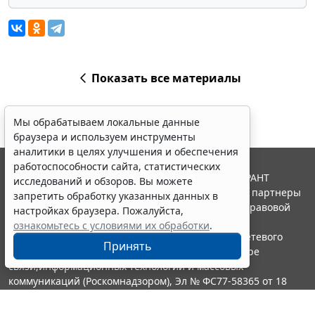
Показать все материалы
Мы обрабатываем локальные данные
браузера и используем инструменты
аналитики в целях улучшения и обеспечения
работоспособности сайта, статистических
© ООО "НПП "ГАРАНТ-СЕРВИС", 2026. Система ГАРАНТ
исследований и обзоров. Вы можете
выпускается с 1990 года. Компания "Гарант" и ее партнеры
запретить обработку указанных данных в
являются участниками Российской ассоциации правовой
настройках браузера. Пожалуйста,
информации ГАРАНТ.
ознакомьтесь с условиями их обработки
.
Портал ГАРАНТ.РУ зарегистрирован в качестве сетевого
Принять
издания Федеральной службой по надзору в сфере
связи,информационных технологий и массовых
коммуникаций (Роскомнадзором), Эл № ФС77-58365 от 18
июня 2014 года.