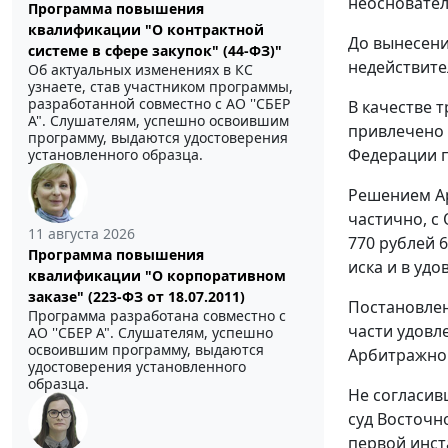
неосновате
Программа повышения
квалификации "О контрактной
До вынесени
системе в сфере закупок" (44-ФЗ)"
недействите
Об актуальных изменениях в КС
узнаете, став участником программы,
разработанной совместно с АО ''СБЕР
В качестве 
А". Слушателям, успешно освоившим
привлечено 
программу, выдаются удостоверения
Федерации п
установленного образца.
Решением Ар
частично, с
11 августа 2026
770 рублей 
Программа повышения
иска и в уд
квалификации "О корпоративном
заказе" (223-ФЗ от 18.07.2011)
Постановле
Программа разработана совместно с
части удовл
АО ''СБЕР А". Слушателям, успешно
освоившим программу, выдаются
Арбитражног
удостоверения установленного
образца.
Не согласив
суд Восточн
первой инст