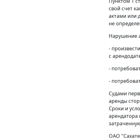
Пунктом 1 с
свой счет к
актами или 
не определе
Нарушение а
- произвест
с арендодат
- потребова
- потребова
Судами перв
аренды стор
Сроки и усл
арендатора 
затраченную
ОАО "Сахате