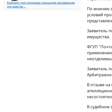
Выберите тему программы повышения квалификации
для юристов ...
По мнению з
условий про
представлен
Заявитель п
имущества.
ФГУП "Почт
применени
неотделимы
Заявитель п
Арбитражног
В отзыве на
апелляционн
несостояте
В судебном 