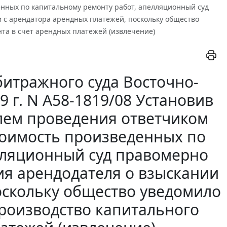
енных по капитальному ремонту работ, апелляционный суд
 с арендатора арендных платежей, поскольку общество
нта в счет арендных платежей (извлечение)
итражного суда Восточно-
9 г. N А58-1819/08 Установив
лем проведения ответчиком
тоимость произведенных по
лляционный суд правомерно
ия арендодателя о взыскании
оскольку общество уведомило
производство капитального