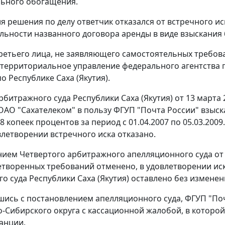
льного обогащения.
я решения по делу ответчик отказался от встречного и
льности названного договора аренды в виде взыскания 6
третьего лица, не заявляющего самостоятельных требов
территориальное управление федерального агентства
о Республике Саха (Якутия).
битражного суда Республики Саха (Якутия) от 13 марта
 ОАО "Сахателеком" в пользу ФГУП "Почта России" взыска
68 копеек процентов за период с 01.04.2007 по 05.03.20
овлетворении встречного иска отказано.
нием
Четвертого арбитражного апелляционного суда от 
етворенных требований отменено, в удовлетворении иск
о суда Республики Саха (Якутия) оставлено без изменен
шись с постановлением апелляционного суда, ФГУП "П
о-Сибирского округа с кассационной жалобой, в которой
анции.