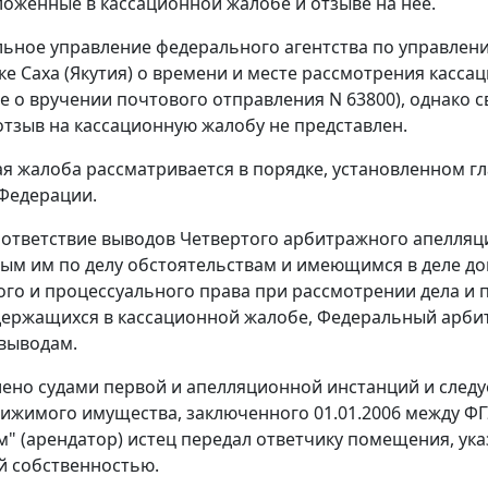
ложенные в кассационной жалобе и отзыве на нее.
ьное управление федерального агентства по управле
ке Саха (Якутия) о времени и месте рассмотрения ка
е о вручении почтового отправления N 63800), однако с
отзыв на кассационную жалобу не представлен.
я жалоба рассматривается в порядке, установленном
гл
Федерации.
ответствие выводов Четвертого арбитражного апелляц
ым им по делу обстоятельствам и имеющимся в деле д
го и процессуального права при рассмотрении дела и п
держащихся в кассационной жалобе, Федеральный арбит
выводам.
лено судами первой и апелляционной инстанций и следу
ижимого имущества, заключенного 01.01.2006 между ФГ
м" (арендатор) истец передал ответчику помещения, ук
й собственностью.