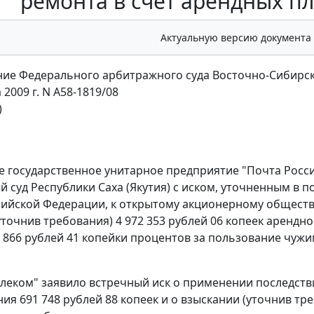
ремонта в счет арендных п
Актуальную версию документа
ие Федерального арбитражного суда Восточно-Сибирск
 2009 г. N А58-1819/08
)
 государственное унитарное предприятие "Почта России
 суд Республики Саха (Якутия) с иском, уточненным в 
сийской Федерации, к открытому акционерному обществу 
точнив требования) 4 972 353 рублей 06 копеек арендной
32 866 рублей 41 копейки процентов за пользование чуж
леком" заявило встречный иск о применении последств
ия 691 748 рублей 88 копеек и о взыскании (уточнив тр