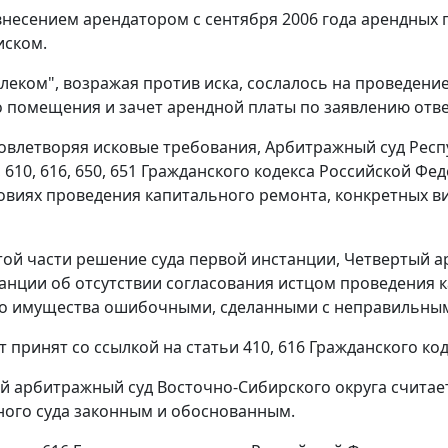
евнесением арендатором с сентября 2006 года арендных 
иском.
леком", возражая против иска, сослалось на проведени
 помещения и зачет арендной платы по заявлению ответ
овлетворяя исковые требования, Арбитражный суд Респуб
,
610
,
616
,
650
,
651
Гражданского кодекса Российской Феде
ловиях проведения капитального ремонта, конкретных в
той части решение суда первой инстанции, Четвертый 
анции об отсутствии согласования истцом проведения 
о имущества ошибочными, сделанными с неправильным
т принят со ссылкой на
статьи 410
,
616
Гражданского код
 арбитражный суд Восточно-Сибирского округа считае
ого суда законным и обоснованным.