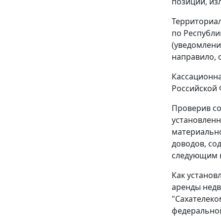
позиции, из
Территориал
по Республи
(уведомлени
направило, 
Кассационна
Российской 
Проверив со
установленн
материально
доводов, со
следующим 
Как установ
аренды недв
"Сахателеко
федерально