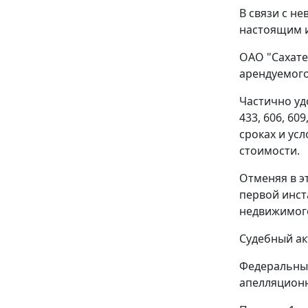
В связи с н
настоящим 
ОАО "Сахате
арендуемого
Частично уд
433
,
606
,
609
сроках и ус
стоимости.
Отменяя в э
первой инст
недвижимог
Судебный ак
Федеральный
апелляционн