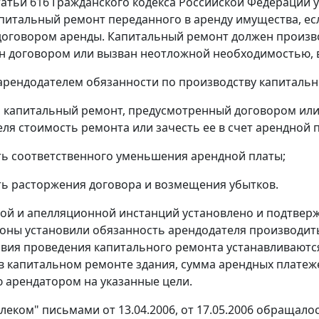
татьи 616
Гражданского кодекса Российской Федерации у
апитальный ремонт переданного в аренду имущества, е
договором аренды. Капитальный ремонт должен производ
н договором или вызван неотложной необходимостью, в
рендодателем обязанности по производству капитально
и капитальный ремонт, предусмотренный договором ил
еля стоимость ремонта или зачесть ее в счет арендной 
ть соответственного уменьшения арендной платы;
ть расторжения договора и возмещения убытков.
ой и апелляционной инстанций установлено и подтвержд
оны установили обязанность арендодателя производит
овия проведения капитального ремонта устанавливаются
в капитальном ремонте здания, сумма арендных платеж
 арендатором на указанные цели.
леком" письмами от 13.04.2006, от 17.05.2006 обращало