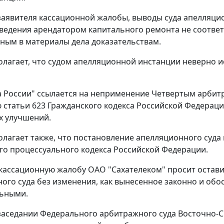
аявителя кассационной жалобы, выводы суда апелляци
ведения арендатором капитального ремонта не соответ
ным в материалы дела доказательствам.
олагает, что судом апелляционной инстанции неверно и
а России" ссылается на неприменение Четвертым арб
ю
статьи 623
Гражданского кодекса Российской Федерац
х улучшений.
олагает также, что постановление апелляционного суда
о процессуального кодекса Российской Федерации.
 кассационную жалобу ОАО "Сахателеком" просит остав
ого суда без изменения, как вынесенное законно и обо
льными.
заседании Федерального арбитражного суда Восточно-С