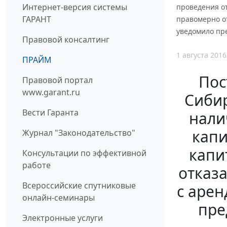
Интернет-версия системы
проведения о
ГАРАНТ
правомерно о
уведомило пре
Правовой консалтинг
1 августа 2016
ПРАЙМ
Пос
Правовой портал
www.garant.ru
Сибир
Вести Гаранта
нали
капи
Журнал "Законодательство"
капи
Консультации по эффективной
работе
отказ
Всероссийские спутниковые
с арен
онлайн-семинары
пре
Электронные услуги