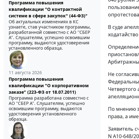
Программа повышения
пользование
квалификации "О контрактной
опротестова
системе в сфере закупок" (44-ФЗ)"
Об актуальных изменениях в КС
В суде апел
узнаете, став участником программы,
разработанной совместно с АО ''СБЕР
ходатайство
А". Слушателям, успешно освоившим
программу, выдаются удостоверения
Определение
установленного образца.
приостановл
Арбитражным
11 августа 2026
Не согласив
Программа повышения
Федеральный
квалификации "О корпоративном
Четвертого 
заказе" (223-ФЗ от 18.07.2011)
апелляционн
Программа разработана совместно с
АО ''СБЕР А". Слушателям, успешно
По мнению з
освоившим программу, выдаются
удостоверения установленного
права, а им
образца.
Заявитель с
N А10-648/20