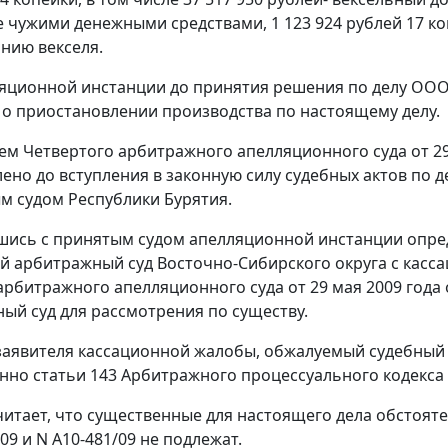
 чужими денежными средствами, 1 123 924 рублей 17 копе
нию векселя.
ляционной инстанции до принятия решения по делу ООО
 о приостановлении производства по настоящему делу.
м Четвертого арбитражного апелляционного суда от 29
ено до вступления в законную силу судебных актов по д
 судом Республики Бурятия.
шись с принятым судом апелляционной инстанции опред
 арбитражный суд Восточно-Сибирского округа с касса
арбитражного апелляционного суда от 29 мая 2009 года
ый суд для рассмотрения по существу.
аявителя кассационной жалобы, обжалуемый судебный 
енно
статьи 143
Арбитражного процессуального кодекса
читает, что существенные для настоящего дела обстоят
09 и N А10-481/09 не подлежат.