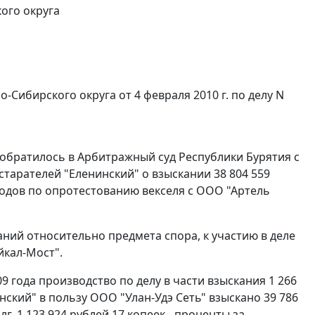
ого округа
Сибирского округа от 4 февраля 2010 г. по делу N
обратилось в Арбитражный суд Республики Бурятия с
тарателей "Еленинский" о взыскании 38 804 559
ходов по опротестованию векселя с ООО "Артель
аний относительно предмета спора, к участию в деле
йкал-Мост".
 года производство по делу в части взыскания 1 266
нский" в пользу ООО "Улан-Удэ Сеть" взыскано 39 786
лг, 1 123 924 рублей 17 копеек - проценты за