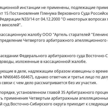
ляционной инстанции не применены, подлежащие при
кт 15
Постановления Пленума Верховного Суда Российс
Федерации N33/14 от 04.12.2000 "О некоторых вопросах 
векселей".
 кассационную жалобу ООО "Артель старателей "Еленин
определение Четвертого арбитражного апелляционного су
заседании Федерального арбитражного суда Восточно-С
доводы, изложенные в кассационной жалобе.
вующие в деле, надлежащим образом извещены о време
я NN66465-66467), однако ответчик и третье лицо по дел
 связи с чем дело рассматривается без их участия.
порядке, установленном
главой 35
Арбитражного процес
ть применения Четвертым арбитражным апелляционным
 суд Восточно-Сибирского округа приходит к следующ