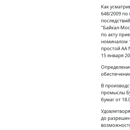
Как усматри
648/2009 по
последствий
"Байкал-Мос
по акту при
номиналом 1
простой АА 
15 января 2
Определение
обеспечению
В производс
промыслы Бу
бумаг от 18.
Удовлетворя
до разрешен
возможности