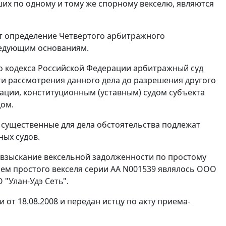
их по одному и тому же спорному векселю, являются
т определение Четвертого арбитражного
ледующим основаниям.
 кодекса Российской Федерации арбитражный суд
ти рассмотрения данного дела до разрешения другого
ции, конституционным (уставным) судом субъекта
дом.
 существенные для дела обстоятельства подлежат
ных судов.
взыскание вексельной задолженности по простому
ем простого векселя серии АА N001539 являлось ООО
"Улан-Удэ Сеть".
от 18.08.2008 и передан истцу по акту приема-