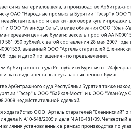
вается из материалов дела, в производстве Арбитражног
 иску ОАО "Народные промыслы Бурятии "Гэсэр" к ООО "
 недействительности сделки - договора купли-продажи 
т" и ООО "Улан-Удэ Сеть", в виде обязания ООО "Улан-
ема-передачи ценные бумаги: вексель простой АА N0001
9 581 950 рублей, с датой составления 28 мая 2007 года
N0001539, выданный ООО "Артель старателей Еленинский
008 года и датой погашения - по предъявлении.
м Арбитражного суда Республики Бурятия от 24 февраля
 иска в виде ареста вышеуказанных ценных бумаг.
тве Арбитражного суда Республики Бурятия также наход
рятии "Гэсэр" к ООО "Байкал-Мост" и к ООО "Улан-Удэ 
08.2008 недействительной сделкой.
я ходатайство ООО "Артель старателей "Еленинский" о
ия дела N А10-648/2009 и дела N А10-481/09, Четвертый
 влияния установленных в рамках производства по ука