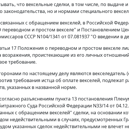
тывать, что вексельные сделки, в том числе, по выдаче 
о законодательства, но и нормами специального вексел
связанных с обращением векселей, в Российской Феде
"О переводном и простом векселе" и
Постановлением
Цен
миссаров СССР N104/1341 от 07.081937 "О введении в д
атьи 17
Положения о переводном и простом векселе лицо
а возражения, проистекающие из его личных отношени
вое требование.
торонами по настоящему делу являются векселедатель (о
ротив требования истца об оплате векселей, подлежат 
тв, указанных в названной норме.
 согласно разъяснениям
пункта 13
постановления Пленум
итражного Суда Российской Федерации N33/14 от 04.12
занных с обращением векселей" сделки, на основании ко
дом недействительными в случаях, предусмотренных
Гр
удом указанных сделок недействительными не влечет не