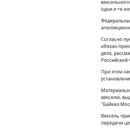
вексельного
одни и те же
Федеральный
апелляционн
Согласно
пу
обязан прио
дела, рассм
Российской 
При этом не
установлени
Материально
векселю, вы
"Байкал-Мос
Вексель при
передачи цен