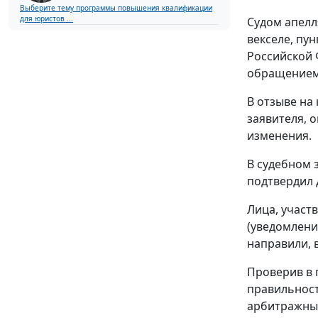
Выберите тему программы повышения квалификации
для юристов ...
Судом апел
векселе,
пун
Российской 
обращением 
В отзыве на
заявителя, 
изменения.
В судебном 
подтвердил 
Лица, участ
(уведомлени
направили, в
Проверив в 
правильнос
арбитражный