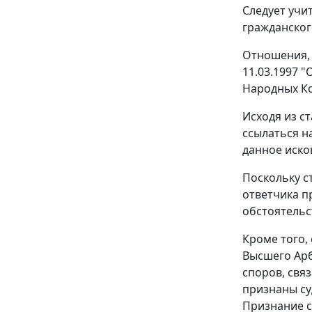
Следует учи
гражданског
Отношения, 
11.03.1997 
Народных Ко
Исходя из
ст
ссылаться н
данное иско
Поскольку с
ответчика п
обстоятельс
Кроме того,
Высшего Арб
споров, свя
признаны су
Признание с