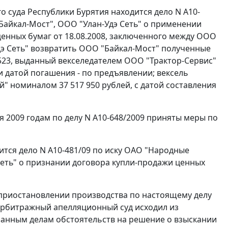
о суда Республики Бурятия находится дело N А10-
Байкал-Мост", ООО "Улан-Удэ Сеть" о применении
ценных бумаг от 18.08.2008, заключенного между ООО
Удэ Сеть" возвратить ООО "Байкал-Мост" полученные
523, выданный векселедателем ООО "Трактор-Сервис"
 и датой погашения - по предъявлении; вексель
" номиналом 37 517 950 рублей, с датой составления
 2009 годам по делу N А10-648/2009 приняты меры по
ится дело N А10-481/09 по иску ОАО "Народные
Сеть" о признании договора купли-продажи ценных
 приостановлении производства по настоящему делу
 арбитражный апелляционный суд исходил из
занным делам обстоятельств на решение о взыскании