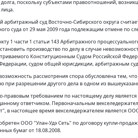
 долга, поскольку субъектами правоотношений, возникш
 лица.
 арбитражный суд Восточно-Сибирского округа считае
ого суда от 29 мая 2009 года подлежащим отмене по с
нкту 1 части 1 статьи 143
Арбитражного процессуального
становить производство по делу в случае невозможнос
атриваемого Конституционным Судом Российской Федера
Федерации, судом общей юрисдикции, арбитражным су
возможность рассмотрения спора обусловлена тем, что
ю при разрешении другого дела в одном из вышеуказан
-правовым требованием по настоящему делу является 
данному ответчиком. Первоначальным векселедержател
т", в настоящее время векселедержателем является ООО 
обретен ООО "Улан-Удэ Сеть" по договору купли-продажи 
ных бумаг от 18.08.2008.