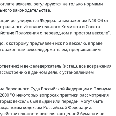
и оплате векселя, регулируются не только нормами
ьного законодательства.
рации регулируются
Федеральным законом
N48-ФЗ от
трального Исполнительного Комитета и Совета
ействие Положения о переводном и простом векселе".
, к которому предъявлен иск по векселю, вправе
й с законным векселедержателем, предъявившим
тветчик) и векселедержатель (истец), все возражения
рассмотрению в данном деле, с установлением
а Верховного Суда Российской Федерации и Пленума
.2000 "О некоторых вопросах практики рассмотрения
торых вексель был выдан или передан, могут быть
ажданским кодексом
Российской Федерации.
действительности векселя как ценной бумаги и не