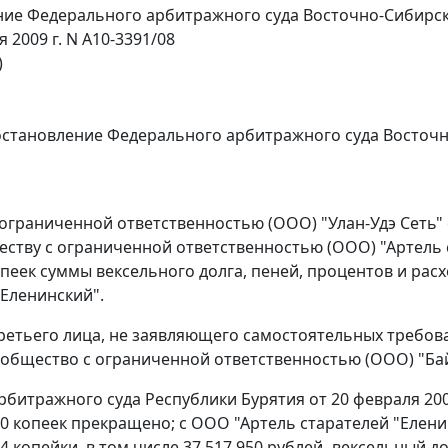
ие Федерального арбитражного суда Восточно-Сибирск
я 2009 г. N А10-3391/08
)
становление
Федерального арбитражного суда Восточно-
ограниченной ответственностью (ООО) "Улан-Удэ Сеть" 
еству с ограниченной ответственностью (ООО) "Артель с
опеек суммы вексельного долга, пеней, процентов и рас
"Еленинский".
третьего лица, не заявляющего самостоятельных требов
общество с ограниченной ответственностью (ООО) "Ба
битражного суда Республики Бурятия от 20 февраля 2009
30 копеек прекращено; с ООО "Артель старателей "Елени
4 копейки, в том числе 37 517 950 рублей- вексельный до