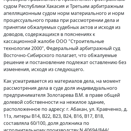
судом Республики Хакасия и Третьим арбитражным
апелляционным судом норм материального и норм
процессуального права при рассмотрении дела и
принятии обжалуемых судебных актов и исходя из
доводов, содержащихся в пояснениях к
кассационной жалобе ООО "Строительные
технологии 2000", Федеральный арбитражный суд
Восточно-Сибирского полагает, что обжалуемые
решение и постановление подлежат оставлению без
изменения, исходя из следующего.
Как усматривается из материалов дела, на момент
рассмотрения дела в суде доля индивидуального
предпринимателя Золотарева В.М. в праве общей
долевой собственности на нежилое здание,
расположенное по адресу: г. Абакан, ул. Кравченко, д.
11з, литеры В14, В22, В23, В24, В16, В17, В18,
составляла 60/100, доля должника по
исполнительному производству N 40694/844/