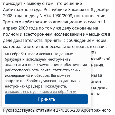
приходит к выводу о том, что решение
Арбитражного суда Республики Хакасия от 8 декабря
2008 года по делу N А74-1930/2008, постановление
Третьего арбитражного апелляционного суда от 1
апреля 2009 года по тому же делу основаны на
полном и всестороннем исследовании имеющихся в
деле доказательств, приняты с соблюдением норм
материального и процессуального права, в связи с
чем на основании
пункта 1 части 1 статьи 287
Мы обрабатываем локальные данные
Арбитражного процессуального кодекса Российской
браузера и используем инструменты
аналитики в целях улучшения и обеспечения
Федерации подлежат оставлению без изменения.
работоспособности сайта, статистических
Расходы по уплате государственной пошлины за
исследований и обзоров. Вы можете
запретить обработку указанных данных в
кассационное рассмотрение дела на основании
настройках браузера. Пожалуйста,
статьи 110
Арбитражного процессуального кодекса
ознакомьтесь с условиями их обработки
.
Российской Федерации подлежат отнесению на
Принять
заявителей кассационной жалобы.
Руководствуясь
статьями 274
,
286-289
Арбитражного