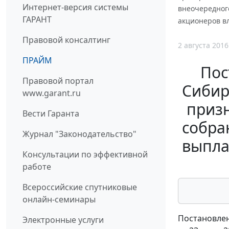
Интернет-версия системы
внеочередног
ГАРАНТ
акционеров в
Правовой консалтинг
2 августа 2016
ПРАЙМ
Пос
Правовой портал
Сибирс
www.garant.ru
приз
Вести Гаранта
собра
Журнал "Законодательство"
выпла
Консультации по эффективной
работе
Всероссийские спутниковые
онлайн-семинары
Постановлен
Электронные услуги