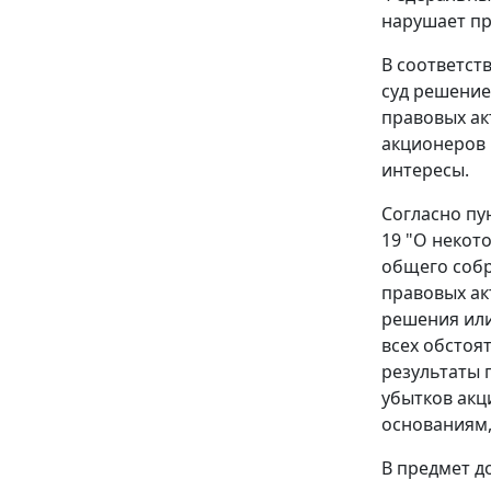
нарушает пр
В соответст
суд решение
правовых ак
акционеров 
интересы.
Согласно
пу
19 "О некот
общего собр
правовых ак
решения или
всех обстоя
результаты 
убытков акц
основаниям,
В предмет д