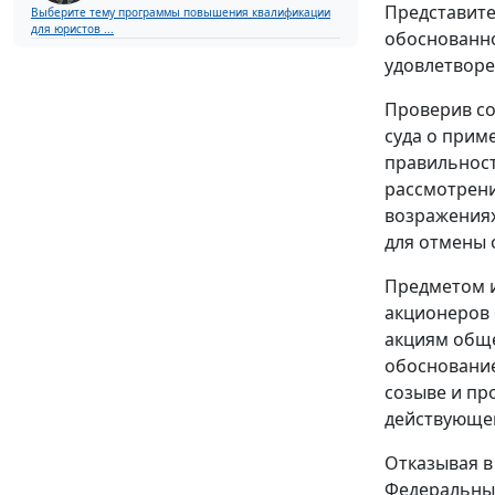
Представите
Выберите тему программы повышения квалификации
для юристов ...
обоснованно
удовлетворе
Проверив со
суда о прим
правильност
рассмотрени
возражениях
для отмены 
Предметом и
акционеров 
акциям обще
обоснование
созыве и пр
действующег
Отказывая в
Федеральны