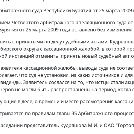
битражного суда Республики Бурятия от 25 марта 2009 
нием
Четвертого арбитражного апелляционного суда от 
Бурятия от 25 марта 2009 года оставлено без изменения.
шись с принятыми по делу судебными актами, Кудряшов
бирского округа с кассационной жалобой, в которой пр
ой инстанций отменить, принять новый судебный акт о
аявителя кассационной жалобы, выводы суда не соотве
олагает, что суд не установил, из каких источников и д
виденды. Заявитель сослался на то, что истцы стали акц
неров не могли быть распространены на период, когда 
вующие в деле, о времени и месте рассмотрения касс
тривается по правилам
главы 35
Арбитражного процессу
заседании представитель Кудряшова М.И. и ОАО "Горто