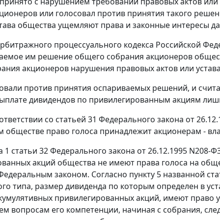
принято с нарушением требований правовых актов или 
ционеров или голосовал против принятия такого реше
става общества ущемляют права и законные интересы д
рбитражного процессуального кодекса Российской Феде
аемое им решение общего собрания акционеров общес
ания акционеров нарушения правовых актов или устава
овали против принятия оспариваемых решений, и счит
ыплате дивидендов по привилегированным акциям лиши
оответствии со
статьей 31
Федерального закона от 26.12
 обществе право голоса принадлежит акционерам - вл
а 1 статьи 32
Федерального закона от 26.12.1995 N208-Ф
ванных акций общества не имеют права голоса на обще
Федеральным законом. Согласно
пункту 5
названной ста
го типа, размер дивиденда по которым определен в уст
кумулятивных привилегированных акций, имеют право 
сем вопросам его компетенции, начиная с собрания, с