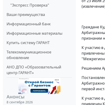
от 23 июля 2
"Экспресс Проверка"
(извлечение
Ваши преимущества
Информационный банк
Граждане Ку
Арбитражный
Информационные материалы
признании н
Купить систему ГАРАНТ
К участию в
Телекоммуникационное
привлечены 
обновление
"Межрегиона
АНО ДПО «Образовательный
Решением Ар
центр ГАРАНТ»
Постановле
Арбитражног
первой инст
Анонсы
К участию в
8 сентября 2026
привлечен К