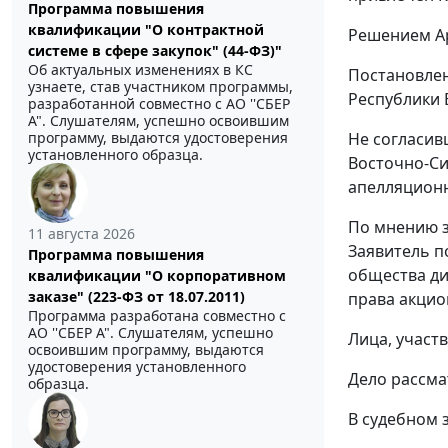
Программа повышения
квалификации "О контрактной
Решением Ар
системе в сфере закупок" (44-ФЗ)"
Об актуальных изменениях в КС
Постановле
узнаете, став участником программы,
Республики 
разработанной совместно с АО ''СБЕР
А". Слушателям, успешно освоившим
Не согласив
программу, выдаются удостоверения
установленного образца.
Восточно-Си
апелляционн
По мнению з
11 августа 2026
Заявитель п
Программа повышения
общества ди
квалификации "О корпоративном
заказе" (223-ФЗ от 18.07.2011)
права акцио
Программа разработана совместно с
АО ''СБЕР А". Слушателям, успешно
Лица, участ
освоившим программу, выдаются
удостоверения установленного
Дело рассма
образца.
В судебном 