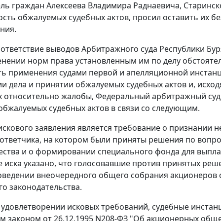
ль граждан Алексеева Владимира Раднаевича, Старинск
сть обжалуемых судебных актов, просил оставить их бе
ния.
ответствие выводов Арбитражного суда Республики Бу
енении норм права установленным им по делу обстояте
ь применения судами первой и апелляционной инстанц
и дела и принятии обжалуемых судебных актов и, исход
 относительно жалобы, Федеральный арбитражный суд 
обжалуемых судебных актов в связи со следующим.
скового заявления является требование о признании
ответчика, на котором были приняты решения по вопр
ства и о формировании специального фонда для выпла
 иска указано, что голосовавшие против принятых реше
оведении внеочередного общего собрания акционеров 
о законодательства.
 удовлетворении исковых требований, судебные инстанци
м законом
от 26.12.1995 N208-ФЗ "Об акционерных общ