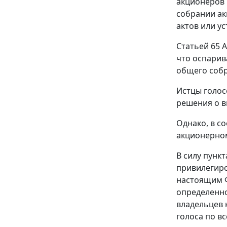
акционеров 
собрании ак
актов или у
Статьей 65
А
что оспарив
общего собр
Истцы голос
решения о в
Однако, в с
акционерном
В силу
пункт
привилегиро
настоящим 
определенно
владельцев 
голоса по в