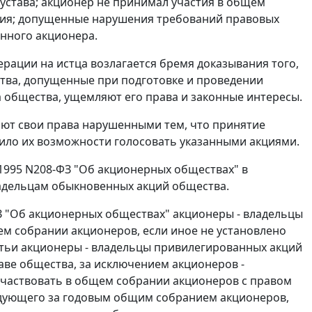
устава; акционер не принимал участия в общем
ния; допущенные нарушения требований правовых
анного акционера.
рации на истца возлагается бремя доказывания того,
тва, допущенные при подготовке и проведении
 общества, ущемляют его права и законные интересы.
ают свои права нарушенными тем, что принятие
ло их возможности голосовать указанными акциями.
.1995 N208-ФЗ "Об акционерных обществах" в
адельцам обыкновенных акций общества.
З "Об акционерных обществах" акционеры - владельцы
м собрании акционеров, если иное не установлено
тьи акционеры - владельцы привилегированных акций
аве общества, за исключением акционеров -
участвовать в общем собрании акционеров с правом
ледующего за годовым общим собранием акционеров,