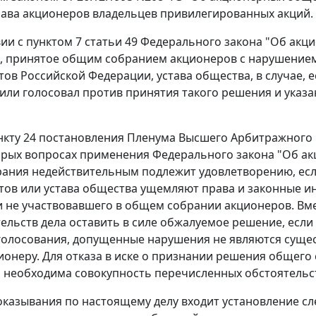
ава акционеров владельцев привилегированных акций.
вии с
пунктом 7 статьи 49
Федерального закона "Об акци
, принятое общим собранием акционеров с нарушением
тов Российской Федерации, устава общества, в случае, 
или голосовал против принятия такого решения и ука
нкту 24
постановления Пленума Высшего Арбитражного С
орых вопросах применения Федерального закона "Об ак
ания недействительным подлежит удовлетворению, ес
тов или устава общества ущемляют права и законные и
 не участвовавшего в общем собрании акционеров. Вмест
тельств дела оставить в силе обжалуемое решение, если
голосования, допущенные нарушения не являются суще
ионеру. Для отказа в иске о признании решения общег
 необходима совокупность перечисленных обстоятельс
оказывания по настоящему делу входит установление с