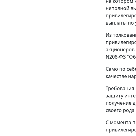
на котором 
неполной вы
привилегиро
выплаты по 
Из толкован
привилегиро
акционеров 
N208-ФЗ "Об
Само по себ
качестве на
Требования
защиту инте
получение д
своего рода
С момента п
привилегиро