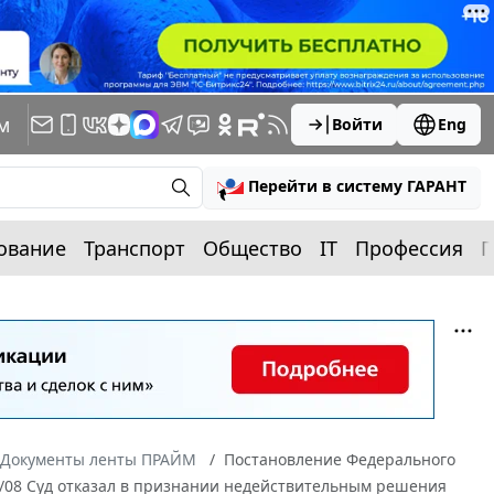
м
Войти
Eng
Перейти в систему ГАРАНТ
ование
Транспорт
Общество
IT
Профессия
П
Документы ленты ПРАЙМ
Постановление Федерального
74/08 Суд отказал в признании недействительным решения