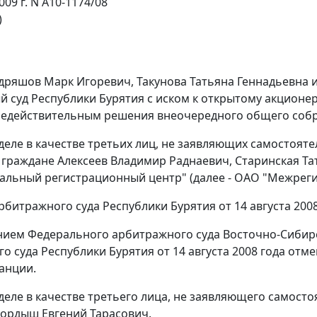
009 г. N А10-1174/08
)
дряшов Марк Игоревич, Такунова Татьяна Геннадьевна 
 суд Республики Бурятия с иском к открытому акционерн
едействительным решения внеочередного общего собран
 деле в качестве третьих лиц, не заявляющих самостоя
граждане Алексеев Владимир Раднаевич, Старинская Т
льный регистрационный центр" (далее - ОАО "Межреги
битражного суда Республики Бурятия от 14 августа 2008
нием
Федерального арбитражного суда Восточно-Сибирск
о суда Республики Бурятия от 14 августа 2008 года отм
анции.
 деле в качестве третьего лица, не заявляющего самос
ордыш Евгений Тарасович.