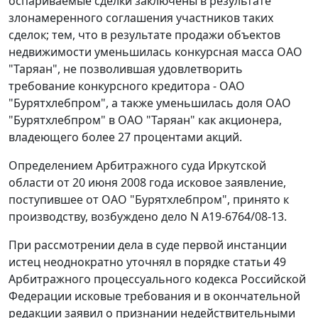
оспариваемые сделки заключены в результате
злонамеренного соглашения участников таких
сделок; тем, что в результате продажи объектов
недвижимости уменьшилась конкурсная масса ОАО
"Таряан", не позволившая удовлетворить
требование конкурсного кредитора - ОАО
"Бурятхлебпром", а также уменьшилась доля ОАО
"Бурятхлебпром" в ОАО "Таряан" как акционера,
владеющего более 27 процентами акций.
Определением Арбитражного суда Иркутской
области от 20 июня 2008 года исковое заявление,
поступившее от ОАО "Бурятхлебпром", принято к
производству, возбуждено дело N А19-6764/08-13.
При рассмотрении дела в суде первой инстанции
истец неоднократно уточнял в порядке
статьи 49
Арбитражного процессуального кодекса Российской
Федерации исковые требования и в окончательной
редакции заявил о признании недействительными