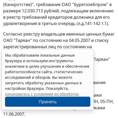
(банкротстве)", требование ОАО "Бурятхлебпром" в
размере 12.030.713 рублей, подлежащим включению
в реестр требований кредиторов должника для его
удовлетворения в третью очередь (л.д.141-142 т.1).
Согласно реестру владельцев именных ценных бумаг
ОАО "Таряан" по состоянию на 04.05.2007 и списку
зарегистрированных лиц по состоянию на
17.03.2008, ОАО "Бурятхлебпром" является
Мы обрабатываем локальные данные
акционером и владельцем 535 акций ОАО "Таряан"
браузера и используем инструменты
(л.д.29-35 т.1).
аналитики в целях улучшения и обеспечения
работоспособности сайта, статистических
Предметом рассмотрения судов первой и
исследований и обзоров. Вы можете
апелляционной инстанций являлось требование
запретить обработку указанных данных в
настройках браузера. Пожалуйста,
ОАО "Бурятхлебпром" о признании
ознакомьтесь с условиями их обработки
.
недействительными договоров купли-продажи
недвижимости NN 01-ПН, 02-ПН, 03-ПН, 04-ПН, 05-ПН,
Принять
06-ПН и 07-ПН, заключенных между ответчиками
11.06.2007.