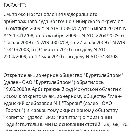
ГАРАНТ:
См. также Постановления Федерального
арбитражного суда Восточно-Сибирского округа от
16 октября 2009 г.
N А19-10350/07,
от 16 июля 2009 г.
N
А19-13412/08,
от 7 октября 2009 г.
N А10-2264/2009,
от
1 июля 2009 г.
N А19-4800/08,
от 27 июля 2009 г.
N А19-
13410/2008,
от 31 марта 2010 г. по делу
N А10-
2264/2009,
от 27 мая 2010 г. по делу
N А10-3184/08
Открытое акционерное общество "Бурятхлебпром"
(далее - ОАО "Бурятхлебпром") обратилось
19.05.2008 в Арбитражный суд Иркутской области с
иском к открытому акционерному обществу "Улан-
Удэнский хлебозавод N 1 "Таряан" (далее - ОАО
"Таряан") и к закрытому акционерному обществу
"Капитал" (далее - ЗАО "Капитал") о признании
недействительными на основании
статей 129
,
168
,
170