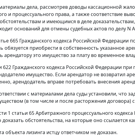
материалы дела, рассмотрев доводы кассационной жал
го и процессуального права, а также соответствие вы
 обстоятельствам и имеющимся в деле доказательства
аходит оснований для отмены судебных актов по делу N А
атье 665
Гражданского кодекса Российской Федерации по
ь обязуется приобрести в собственность указанное ар
ь арендатору это имущество за плату во временное вла
и 622
Гражданского кодекса Российской Федерации при 
ндодателю имущество. Если арендатор не возвратил ар
нно, арендодатель вправе потребовать внесения аренд
ответствии с материалами дела суды установили, что з
ществом (в том числе и после расторжения договора) со
сти 1 статьи 65
Арбитражного процессуального кодекса 
о доказать обстоятельства, на которые оно ссылается к
та объекта лизинга истцу ответчиком не доказан.