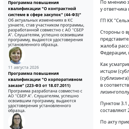
По мнению з
Программа повышения
квалификации "О контрактной
у ответчика 
системе в сфере закупок" (44-ФЗ)"
Об актуальных изменениях в КС
ГП КК "Сель
узнаете, став участником программы,
разработанной совместно с АО ''СБЕР
Стороны о в
А". Слушателям, успешно освоившим
представите
программу, выдаются удостоверения
установленного образца.
жалоба расс
Федерации, 
Как усматри
11 августа 2026
истцом (суб
Программа повышения
(сублизинга
квалификации "О корпоративном
в соответст
заказе" (223-ФЗ от 18.07.2011)
Программа разработана совместно с
лизингополу
АО ''СБЕР А". Слушателям, успешно
освоившим программу, выдаются
Пунктом 3.1
удостоверения установленного
составляют 2
образца.
По акту прие