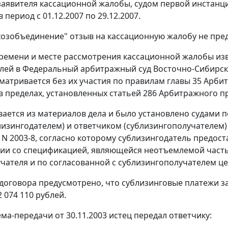
аявителя кассационной жалобы, судом первой инстанци
в период с 01.12.2007 по 29.12.2007.
хозобъединение" отзыв на кассационную жалобу не пре
ремени и месте рассмотрения кассационной жалобы и
лей в Федеральный арбитражный суд Восточно-Сибирског
матривается без их участия по правилам
главы 35
Арбит
в пределах, установленных
статьей 286
Арбитражного пр
вается из материалов дела и было установлено судами 
лизингодателем) и ответчиком (сублизингополучателем
) N 2003-8, согласно которому сублизингодатель предос
вии со спецификацией, являющейся неотъемлемой часть
чателя и по согласованной с сублизингополучателем цен
 договора предусмотрено, что сублизинговые платежи 
 074 110 рублей.
ма-передачи от 30.11.2003 истец передал ответчику: