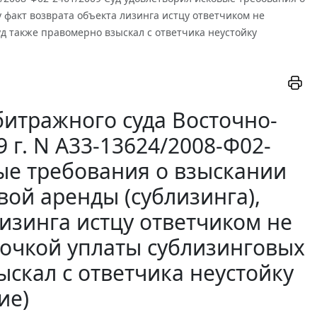
 факт возврата объекта лизинга истцу ответчиком не
уд также правомерно взыскал с ответчика неустойку
итражного суда Восточно-
 г. N А33-13624/2008-Ф02-
вые требования о взыскании
ой аренды (сублизинга),
изинга истцу ответчиком не
срочкой уплаты сублизинговых
скал с ответчика неустойку
ие)