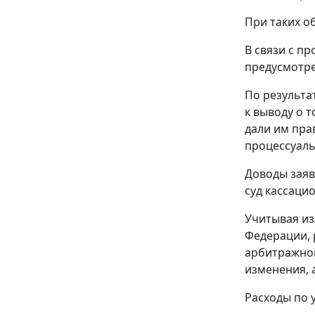
При таких о
В связи с п
предусмотрен
По результа
к выводу о 
дали им пра
процессуаль
Доводы заяв
суд кассаци
Учитывая из
Федерации, 
арбитражног
изменения, 
Расходы по 