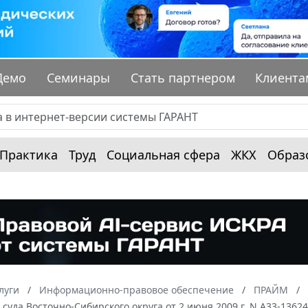
Демо
Семинары
Стать партнером
Клиента
Практика
Труд
Социальная сфера
ЖКХ
Образ
луги
Информационно-правовое обеспечение
ПРАЙМ
суда Восточно-Сибирского округа от 2 июня 2009 г. N А33-1362