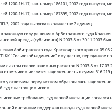
ей 1200-1Н-17, зав. номер 186101, 2002 года выпуска, мо
ей 1200-1Н-17, зав. номер 187895, 2002 года выпуска, мо
П-3, 2002 года выпуска в количестве 2 единиц.
в законную силу решением Арбитражного суда Красноярск
нсовой аренды (сублизинга) N 2003-8 от 30.11.2003 был 
шению Арбитражного суда Красноярского края от 05.08.2
ГП КК "Сельхозобъединение" имущество, переданное по д
ии с актом сверки взаимных расчетов N 2003-8 от 17.03.
за ответчиком числится задолженность в сумме 616 219 
что у ответчика перед истцом образовалась задолженнос
 суд с настоящим иском.
я исковые требования, суд первой инстанции сослался 
ионной инстанции поддержал выводы суда первой инст