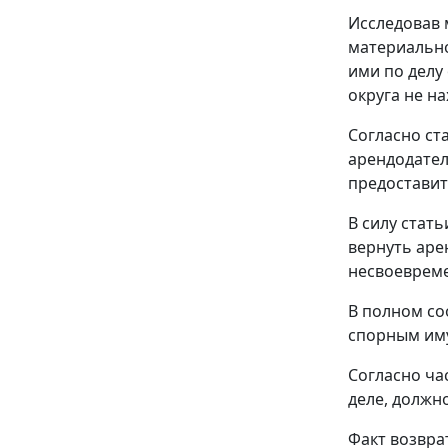
Исследовав 
материально
ими по делу
округа не н
Согласно
ст
арендодател
предоставит
В силу
стать
вернуть аре
несвоевреме
В полном со
спорным иму
Согласно
ча
деле, должн
Факт возвра