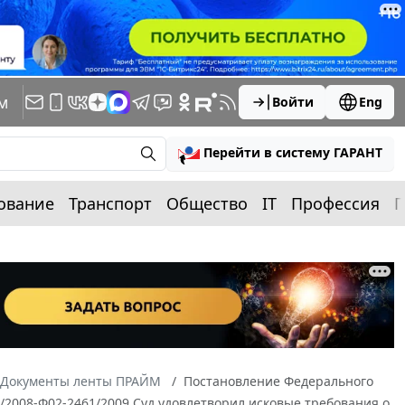
м
Войти
Eng
Перейти в систему ГАРАНТ
ование
Транспорт
Общество
IT
Профессия
П
Документы ленты ПРАЙМ
Постановление Федерального
4/2008-Ф02-2461/2009 Суд удовлетворил исковые требования о