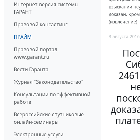
Интернет-версия системы
взыскании неу
ГАРАНТ
доказан. Кром
(извлечение)
Правовой консалтинг
3 августа 2016
ПРАЙМ
Правовой портал
Пос
www.garant.ru
Сиб
Вести Гаранта
2461
Журнал "Законодательство"
н
Консультации по эффективной
поск
работе
доказа
Всероссийские спутниковые
плат
онлайн-семинары
Электронные услуги