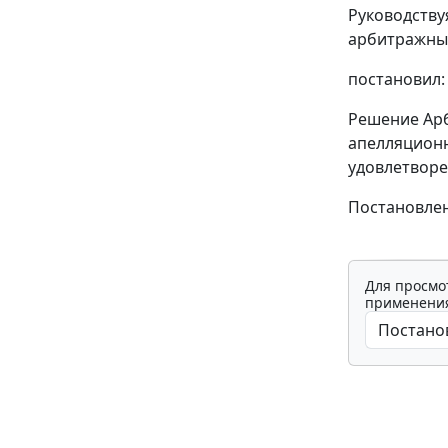
Руководств
арбитражный
постановил:
Решение Арб
апелляционно
удовлетворе
Постановлен
Для просмо
применения