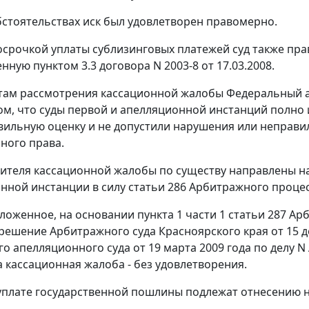
бстоятельствах иск был удовлетворен правомерно.
росрочкой уплаты сублизинговых платежей суд также пра
ную пунктом 3.3 договора N 2003-8 от 17.03.2008.
там рассмотрения кассационной жалобы Федеральный 
том, что суды первой и апелляционной инстанций полно 
вильную оценку и не допустили нарушения или неправ
ного права.
ителя кассационной жалобы по существу направлены н
онной инстанции в силу
статьи 286
Арбитражного процесс
ложенное, на основании
пункта 1 части 1 статьи 287
Арб
решение Арбитражного суда Красноярского края от 15 д
о апелляционного суда от 19 марта 2009 года по делу N
а кассационная жалоба - без удовлетворения.
уплате государственной пошлины подлежат отнесению н