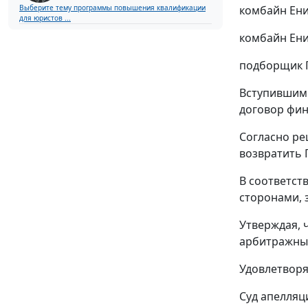
Выберите тему программы повышения квалификации
комбайн Енис
для юристов ...
комбайн Енис
подборщик П
Вступившим 
договор фина
Согласно ре
возвратить 
В соответств
сторонами, 
Утверждая, 
арбитражный
Удовлетворя
Суд апелляц