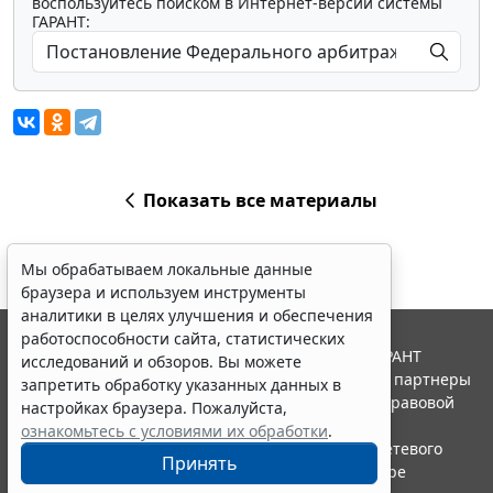
воспользуйтесь поиском в Интернет-версии системы
ГАРАНТ:
Показать все материалы
Мы обрабатываем локальные данные
браузера и используем инструменты
аналитики в целях улучшения и обеспечения
работоспособности сайта, статистических
© ООО "НПП "ГАРАНТ-СЕРВИС", 2026. Система ГАРАНТ
исследований и обзоров. Вы можете
выпускается с 1990 года. Компания "Гарант" и ее партнеры
запретить обработку указанных данных в
являются участниками Российской ассоциации правовой
настройках браузера. Пожалуйста,
информации ГАРАНТ.
ознакомьтесь с условиями их обработки
.
Портал ГАРАНТ.РУ зарегистрирован в качестве сетевого
Принять
издания Федеральной службой по надзору в сфере