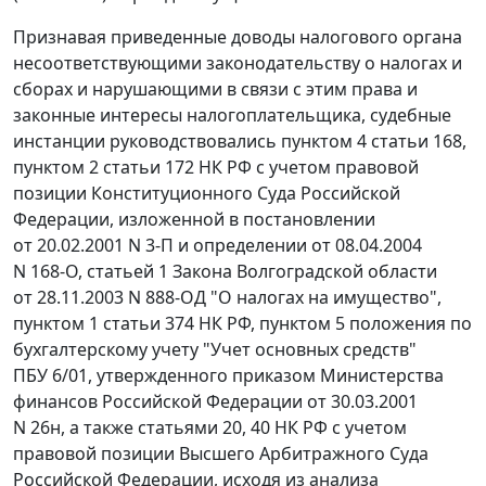
Признавая приведенные доводы налогового органа
несоответствующими законодательству о налогах и
сборах и нарушающими в связи с этим права и
законные интересы налогоплательщика, судебные
инстанции руководствовались
пунктом 4 статьи 168
,
пунктом 2 статьи 172
НК РФ с учетом правовой
позиции Конституционного Суда Российской
Федерации, изложенной в
постановлении
от 20.02.2001 N 3-П и
определении
от 08.04.2004
N 168-О,
статьей 1
Закона Волгоградской области
от 28.11.2003 N 888-ОД "О налогах на имущество",
пунктом 1 статьи 374
НК РФ,
пунктом 5
положения по
бухгалтерскому учету "Учет основных средств"
ПБУ 6/01, утвержденного
приказом
Министерства
финансов Российской Федерации от 30.03.2001
N 26н, а также
статьями 20
,
40
НК РФ с учетом
правовой позиции Высшего Арбитражного Суда
Российской Федерации, исходя из анализа