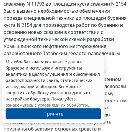
скважину N 11793 до площадки куста скважин N 2154
было вызвано необходимостью обеспечения
проезда специальной техники до площадки бурения
куста N 2154 для производства работ по бурению и
освоению новых скважин в соответствии с
утвержденной технической схемой разработки
Урмышлинского нефтяного месторождения,
разработанного Татарским геолого-разведочным
управлением в 2004 г.
Мы обрабатываем локальные данные
браузера и используем инструменты
Судебные инстанции, проанализировав все
аналитики в целях улучшения и обеспечения
обстоятельства дела в порядке, предусмотренном
работоспособности сайта, статистических
статьей 71
АПК РФ, полно, всесторонне исследовали
исследований и обзоров. Вы можете
запретить обработку указанных данных в
обстоятельства дела, и пришли к правильному
настройках браузера. Пожалуйста,
выводу о том, что временные дороги с щебеночным
ознакомьтесь с условиями их обработки
.
покрытием от существующей автодороги на
Принять
скважину N 11793 до куста скважин N 532 и до
площадки куста скважин N 2154 не могут быть
признаны объектами основных средств и