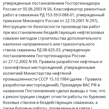
утвержденные
постановлением
Госгортехнадзора
России от 05.06.2003 N 56, Классификатор ремонтных
работ в скважинах РД 153-39.0-088-01, утвержденный
приказом Минэнерго России от 22.10.2001 N 297),
Инструкцию по безопасности производства работ
при восстановлении бездействующих нефтегазовых
скважин методом строительства дополнительного
наклонно направленного или горизонтального
ствола скважины
РД 08-625-03
, утвержденную
постановлением Госгортехнадзора России
от 27.12.2002 N 69, Правила разработки нефтяных и
газонефтяных месторождений, утвержденными
коллегией Министерства нефтяной
промышленности СССР 15.10.1984 (далее - Правила
разработки месторождений), Президиум ВАС РФ в
названном Постановлении сделал выводы о том, что
к реконструкции следует отнести работы по бурению
боковых стволов в бездействующих скважинах, а
также буровые работы, проведенные в связи с