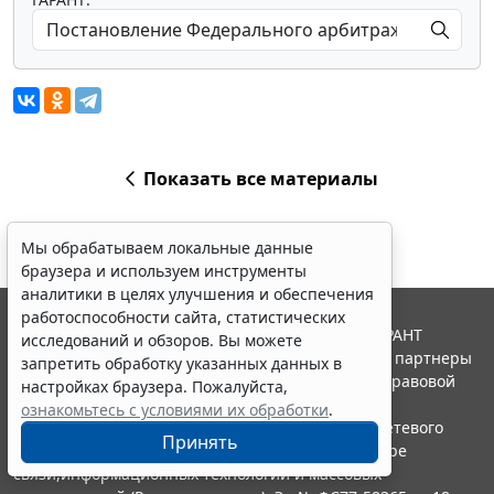
Показать все материалы
Мы обрабатываем локальные данные
браузера и используем инструменты
аналитики в целях улучшения и обеспечения
работоспособности сайта, статистических
© ООО "НПП "ГАРАНТ-СЕРВИС", 2026. Система ГАРАНТ
исследований и обзоров. Вы можете
выпускается с 1990 года. Компания "Гарант" и ее партнеры
запретить обработку указанных данных в
являются участниками Российской ассоциации правовой
настройках браузера. Пожалуйста,
информации ГАРАНТ.
ознакомьтесь с условиями их обработки
.
Портал ГАРАНТ.РУ зарегистрирован в качестве сетевого
Принять
издания Федеральной службой по надзору в сфере
связи,информационных технологий и массовых