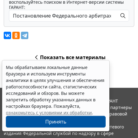
воспользуйтесь поиском в Интернет-версии системы
ГАРАНТ:
Показать все материалы
Мы обрабатываем локальные данные
браузера и используем инструменты
аналитики в целях улучшения и обеспечения
работоспособности сайта, статистических
исследований и обзоров. Вы можете
запретить обработку указанных данных в
© ООО "НПП "ГАРАНТ-СЕРВИС", 2026. Система ГАРАНТ
настройках браузера. Пожалуйста,
выпускается с 1990 года. Компания "Гарант" и ее партнеры
ознакомьтесь с условиями их обработки
.
являются участниками Российской ассоциации правовой
информации ГАРАНТ.
Принять
Портал ГАРАНТ.РУ зарегистрирован в качестве сетевого
издания Федеральной службой по надзору в сфере