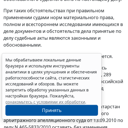
При таких обстоятельствах при правильном
применении судами норм материального права,
полном и всестороннем исследовании имеющихся в
деле документов и обстоятельств дела принятые по
делу судебные акты являются законными и
обоснованными.
Правовых оснований для их отмены не имеется.
Мы обрабатываем локальные данные
браузера и используем инструменты
На основании изложенного и руководствуясь
аналитики в целях улучшения и обеспечения
пунктом 1 части 1 статьи 287
,
статьями 286
,
289
работоспособности сайта, статистических
Арбитражного процессуального кодекса Российской
исследований и обзоров. Вы можете
Федерации, Федеральный арбитражный суд
запретить обработку указанных данных в
Поволжского округа постановил:
настройках браузера. Пожалуйста,
ознакомьтесь с условиями их обработки
.
решение Арбитражного суда Республики Татарстан
Принять
от 08.07.2010 и постановление Одиннадцатого
арбитражного апелляционного суда от 13.09.2010 по
делу N А65-5833/2010 оставить без изменения,