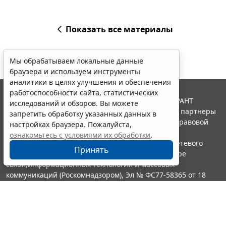
Показать все материалы
Мы обрабатываем локальные данные
браузера и используем инструменты
аналитики в целях улучшения и обеспечения
работоспособности сайта, статистических
© ООО "НПП "ГАРАНТ-СЕРВИС", 2026. Система ГАРАНТ
исследований и обзоров. Вы можете
выпускается с 1990 года. Компания "Гарант" и ее партнеры
запретить обработку указанных данных в
являются участниками Российской ассоциации правовой
настройках браузера. Пожалуйста,
информации ГАРАНТ.
ознакомьтесь с условиями их обработки
.
Портал ГАРАНТ.РУ зарегистрирован в качестве сетевого
Принять
издания Федеральной службой по надзору в сфере
связи,информационных технологий и массовых
коммуникаций (Роскомнадзором), Эл № ФС77-58365 от 18
июня 2014 года.
16+
Контакты
8-800-200-88-88