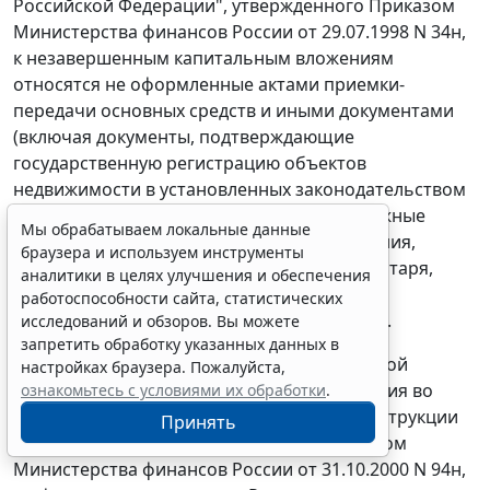
Российской Федерации", утвержденного
Приказом
Министерства финансов России от 29.07.1998 N 34н,
к незавершенным капитальным вложениям
относятся не оформленные актами приемки-
передачи основных средств и иными документами
(включая документы, подтверждающие
государственную регистрацию объектов
недвижимости в установленных законодательством
случаях), а затраты на строительно-монтажные
Мы обрабатываем локальные данные
работы, приобретение зданий, оборудования,
браузера и используем инструменты
транспортных средств, инструмента, инвентаря,
аналитики в целях улучшения и обеспечения
иных материальных объектов длительного
работоспособности сайта, статистических
пользования, прочие капитальные работы.
исследований и обзоров. Вы можете
запретить обработку указанных данных в
Учет затрат на разработку проектно-сметной
настройках браузера. Пожалуйста,
документации ведется на счете 08 "Вложения во
ознакомьтесь с условиями их обработки
.
внеоборотные активы" Плана счетов и
Инструкции
Принять
по его применению, утвержденных
приказом
Министерства финансов России от 31.10.2000 N 94н,