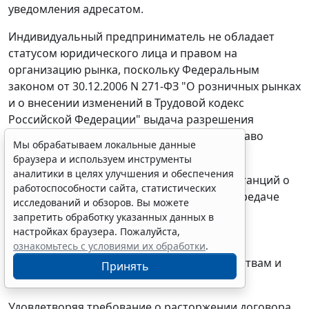
уведомления адресатом.
Индивидуальный предприниматель не обладает
статусом юридического лица и правом на
организацию рынка, поскольку
Федеральным
законом
от 30.12.2006 N 271-ФЗ "О розничных рынках
и о внесении изменений в Трудовой кодекс
Российской Федерации" выдача разрешения
индивидуальному предпринимателю на право
Мы обрабатываем локальные данные
организации рынка не предусмотрена.
браузера и используем инструменты
аналитики в целях улучшения и обеспечения
При таких данных выводы судов обеих инстанций о
работоспособности сайта, статистических
недействительности всех договоров по передаче
исследований и обзоров. Вы можете
прав и обязанностей по договору аренды
запретить обработку указанных данных в
земельного участка от 12.05.2008 N 59/08
настройках браузера. Пожалуйста,
индивидуальным предпринимателям, не
ознакомьтесь с условиями их обработки
.
противоречат установленным обстоятельствам и
Принять
примененным нормам права.
Удовлетворяя требование о расторжении договора