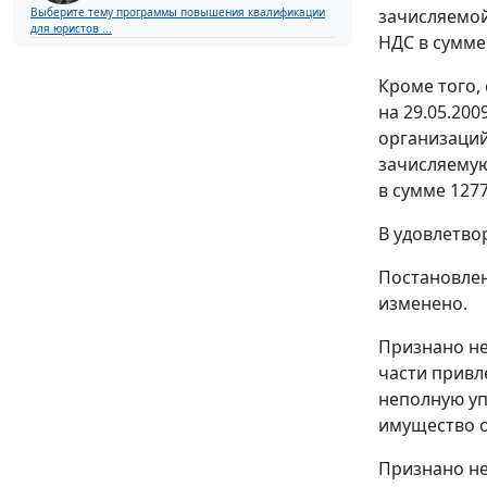
зачисляемой
Выберите тему программы повышения квалификации
для юристов ...
НДС в сумме 
Кроме того,
на 29.05.20
организаций
зачисляемую
в сумме 1277
В удовлетво
Постановлен
изменено.
Признано не
части привл
неполную уп
имущество о
Признано не