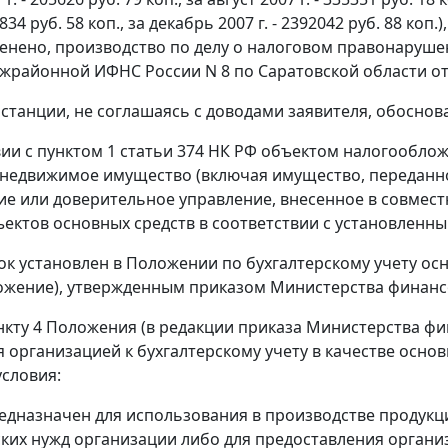
91834 руб. 58 коп., за декабрь 2007 г. - 2392042 руб. 88 
енено, производство по делу о налоговом правонаруше
районной ИФНС России N 8 по Саратовской области от 1
станции, не соглашаясь с доводами заявителя, обоснов
вии с
пунктом 1 статьи 374
НК РФ объектом налогообложе
недвижимое имущество (включая имущество, переданно
е или доверительное управление, внесенное в совместн
ъектов основных средств в соответствии с установленны
ок установлен в
Положении
по бухгалтерскому учету осн
ложение), утвержденным
приказом
Министерства финансов
нкту 4
Положения (в редакции
приказа
Министерства фина
 организацией к бухгалтерскому учету в качестве осно
словия:
редназначен для использования в производстве продукци
ких нужд организации либо для предоставления органи