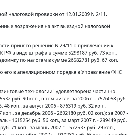
 налоговой проверки от 12.01.2009 N 2/11.
енные возражения на акт выездной налоговой
асти принято решение N 29/11 о привлечении к
К РФ в виде штрафа в сумме 5298187 руб. 73 коп.,
едоимку по налогам в сумме 26582781 руб. 67 коп.
 его в апелляционном порядке в Управление ФНС
зинговые технологии" удовлетворена частично.
 руб. 90 коп., в том числе: за 2006 г. - 7576058 руб.
б. 48 коп., за август 2006 - 876319 руб. 32 коп.,
 коп., за декабрь 2006 - 2692180 руб. 02 коп.); за 2007 -
аль - 1615254 руб. 56 коп., за март 2007 г. - 289449 руб.
 руб. 71 коп., за июнь 2007 г. - 572537 руб. 29 коп.,
коп., за сентябрь 2007 г. - 910281 руб. 65 коп., за ноябрь