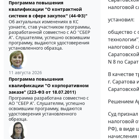
Программа повышения
налоговой сл
квалификации "О контрактной
системе в сфере закупок" (44-ФЗ)"
установил:
Об актуальных изменениях в КС
узнаете, став участником программы,
общество с 
разработанной совместно с АО ''СБЕР
А". Слушателям, успешно освоившим
технологии"
программу, выдаются удостоверения
налоговой с
установленного образца.
Саратовской
N 8 по Сарат
11 августа 2026
В качестве 
Программа повышения
г. Саратова
квалификации "О корпоративном
Саратовской
заказе" (223-ФЗ от 18.07.2011)
Программа разработана совместно с
Решением Ар
АО ''СБЕР А". Слушателям, успешно
освоившим программу, выдаются
Суд признал
удостоверения установленного
образца.
налоговой о
РФ), в виде 
начисления 