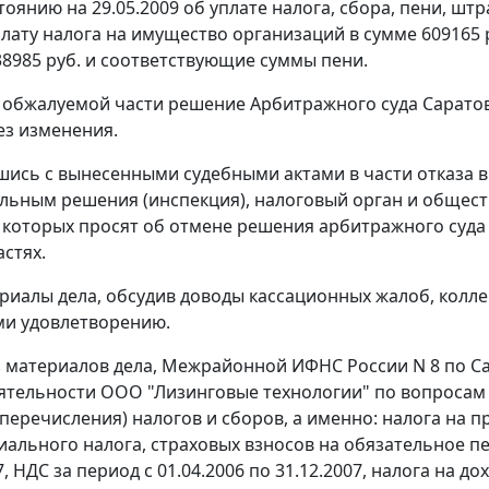
стоянию на 29.05.2009 об уплате налога, сбора, пени, ш
лату налога на имущество организаций в сумме 609165 
38985 руб. и соответствующие суммы пени.
 обжалуемой части решение Арбитражного суда Саратовс
ез изменения.
шись с вынесенными судебными актами в части отказа 
льным решения (инспекция), налоговый орган и общест
 которых просят об отмене решения арбитражного суда
астях.
риалы дела, обсудив доводы кассационных жалоб, колл
и удовлетворению.
з материалов дела, Межрайонной ИФНС России N 8 по С
ятельности ООО "Лизинговые технологии" по вопросам
 перечисления) налогов и сборов, а именно: налога на 
иального налога, страховых взносов на обязательное пе
7, НДС за период с 01.04.2006 по 31.12.2007, налога на д