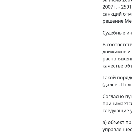
2007 г. - 25
санкций отм
решение Меж
Судебные ин
В соответст
движимое и 
распоряжени
качестве об
Такой поряд
(далее - По
Согласно
пу
принимается
следующие у
а) объект п
управленчес