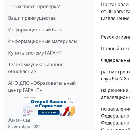
Постановлен
"Экспресс Проверка"
от 30 август
Ваши преимущества
(извлечение
Информационный банк
Резолютивна
Информационные материалы
Полный текс
Купить систему ГАРАНТ
Федеральный
Телекоммуникационное
обновление
рассмотрев 
службы N 8 
АНО ДПО «Образовательный
центр ГАРАНТ»
на решение 
апелляционно
по заявлени
Федеральной
Анонсы
Федеральной
8 сентября 2026
Саратовской