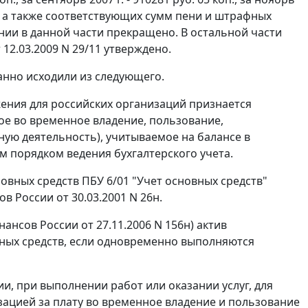
коп.), а также соответствующих сумм пени и штрафных
нии в данной части прекращено. В остальной части
2.03.2009 N 29/11 утверждено.
анно исходили из следующего.
ния для российских организаций признается
е во временное владение, пользование,
ую деятельность), учитываемое на балансе в
м порядком ведения бухгалтерского учета.
овных средств ПБУ 6/01 "Учет основных средств"
 России от 30.03.2001 N 26н.
нсов России от 27.11.2006 N 156н) актив
вных средств, если одновременно выполняются
и, при выполнении работ или оказании услуг, для
зацией за плату во временное владение и пользование