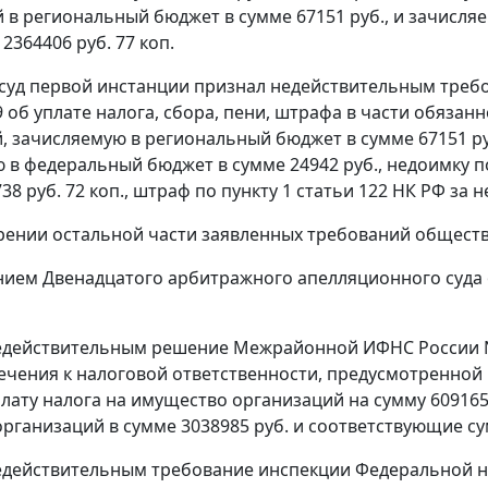
 в региональный бюджет в сумме 67151 руб., и зачисляе
2364406 руб. 77 коп.
 суд первой инстанции признал недействительным требо
09 об уплате налога, сбора, пени, штрафа в части обяза
, зачисляемую в региональный бюджет в сумме 67151 ру
 в федеральный бюджет в сумме 24942 руб., недоимку по 
38 руб. 72 коп., штраф по
пункту 1 статьи 122
НК РФ за не
рении остальной части заявленных требований обществ
ием Двенадцатого арбитражного апелляционного суда о
действительным решение Межрайонной ИФНС России N 8 
ечения к налоговой ответственности, предусмотренной
лату налога на имущество организаций на сумму 609165
рганизаций в сумме 3038985 руб. и соответствующие с
действительным требование инспекции Федеральной на