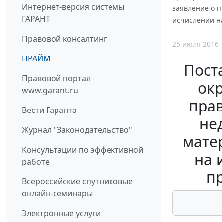
Интернет-версия системы
заявление о 
ГАРАНТ
исчислении н
Правовой консалтинг
25 июля 2016
ПРАЙМ
Пост
Правовой портал
окр
www.garant.ru
прав
Вести Гаранта
не
Журнал "Законодательство"
мате
Консультации по эффективной
на 
работе
п
Всероссийские спутниковые
онлайн-семинары
Электронные услуги