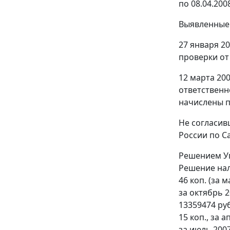
по 08.04.200
Выявленные 
27 января 2
проверки от 
12 марта 20
ответственн
начислены пе
Не согласив
России по С
Решением Уп
Решение нало
46 коп. (за м
за октябрь 20
13359474 руб.
15 коп., за а
за июль 2007 