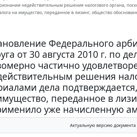
признании недействительным решения налогового органа, поск
алога на имущество, переданное в лизинг, общество обоснова
ановление Федерального арби
уга от 30 августа 2010 г. по д
омерно частично удовлетвор
действительным решения нало
риалами дела подтверждается,
имущество, переданное в лиз
рименило уже начисленную ам
Актуальную версию документа