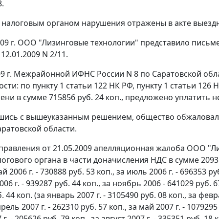
8.
налоговым органом нарушения отражены в акте выездной
009 г. ООО "Лизинговые технологии" представило письм
12.01.2009 N 2/11.
09 г. Межрайонной ИФНС России N 8 по Саратовской обл
ости: по
пункту 1 статьи 122
НК РФ,
пункту 1 статьи 126
Н
ни в сумме 715856 руб. 24 коп., предложено уплатить н
шись с вышеуказанным решением, общество обжаловало
аратовской области.
равления от 21.05.2009 апелляционная жалоба ООО "Ли
гового органа в части доначисления НДС в сумме 20935532
ай 2006 г. - 730888 руб. 53 коп., за июль 2006 г. - 696353 ру
06 г. - 939287 руб. 44 коп., за ноябрь 2006 - 641029 руб. 67
 44 коп. (за январь 2007 г. - 3105490 руб. 08 коп., за февр
прель 2007 г. - 262310 руб. 57 коп., за май 2007 г. - 1079295
г. - 205626 руб. 79 коп., за август 2007 г. - 335351 руб. 18 