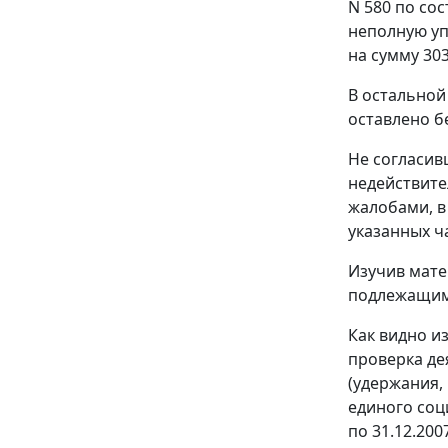
N 580 по со
неполную уп
на сумму 30
В остальной
оставлено б
Не согласив
недействите
жалобами, в
указанных ч
Изучив мате
подлежащим
Как видно и
проверка де
(удержания,
единого соц
по 31.12.200