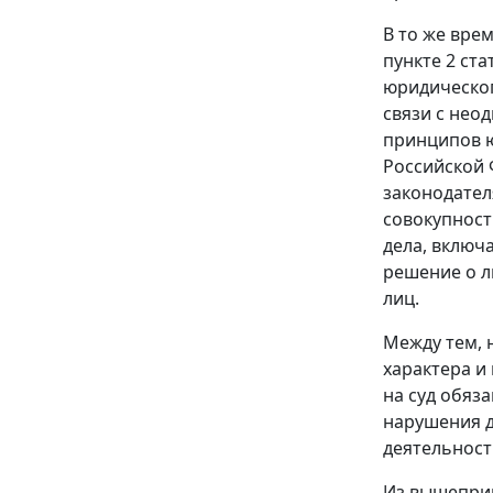
В то же вре
пункте 2 ста
юридическог
связи с нео
принципов ю
Российской 
законодател
совокупност
дела, включ
решение о л
лиц.
Между тем, 
характера и
на суд обяз
нарушения д
деятельност
Из вышеприв