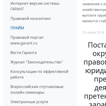
Интернет-версия системы
заявления о 
ГАРАНТ
хозяйственну
выплате зараб
Правовой консалтинг
являются ста
ПРАЙМ
25 июля 2016
Правовой портал
Пост
www.garant.ru
окр
Вести Гаранта
право
Журнал "Законодательство"
юриди
Консультации по эффективной
пре
работе
дея
Всероссийские спутниковые
онлайн-семинары
прете
Электронные услуги
зара