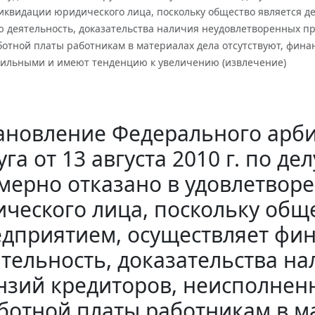
ликвидации юридического лица, поскольку общество является 
ю деятельность, доказательства наличия неудовлетворенных п
отной платы работникам в материалах дела отсутствуют, фина
бильными и имеют тенденцию к увеличению (извлечение)
ановление Федерального арби
уга от 13 августа 2010 г. по д
мерно отказано в удовлетвор
ческого лица, поскольку общ
дприятием, осуществляет фи
тельность, доказательства н
нзий кредиторов, неисполнен
ботной платы работникам в ма