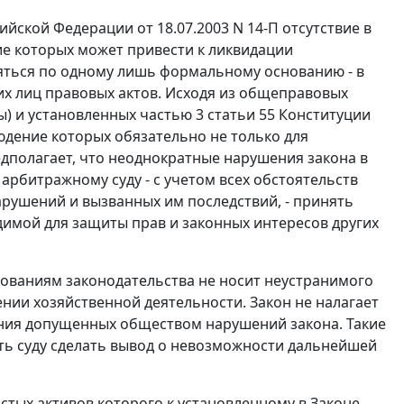
йской Федерации от 18.07.2003 N 14-П отсутствие в
е которых может привести к ликвидации
няться по одному лишь формальному основанию - в
х лиц правовых актов. Исходя из общеправовых
ы) и установленных
частью 3 статьи 55
Конституции
юдение которых обязательно не только для
дполагает, что неоднократные нарушения закона в
рбитражному суду - с учетом всех обстоятельств
рушений и вызванных им последствий, - принять
димой для защиты прав и законных интересов других
ованиям законодательства не носит неустранимого
ении хозяйственной деятельности.
Закон
не налагает
ения допущенных обществом нарушений закона. Такие
ь суду сделать вывод о невозможности дальнейшей
стых активов которого к установленному в
Законе