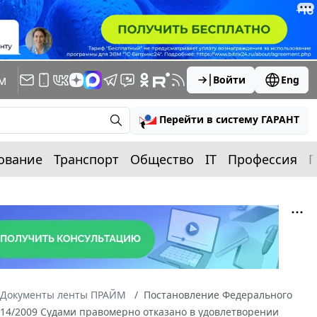
м
Войти
Eng
Перейти в систему ГАРАНТ
ование
Транспорт
Общество
IT
Профессия
П
Документы ленты ПРАЙМ
Постановление Федерального
38714/2009 Судами правомерно отказано в удовлетворении