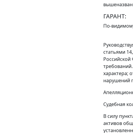
вышеназван
ГАРАНТ:
По-видимому,
Руководств
статьями 14
Российской 
требований.
характера; 
нарушений п
Апелляционн
Судебная ко
В силу
пункт
активов общ
установленн