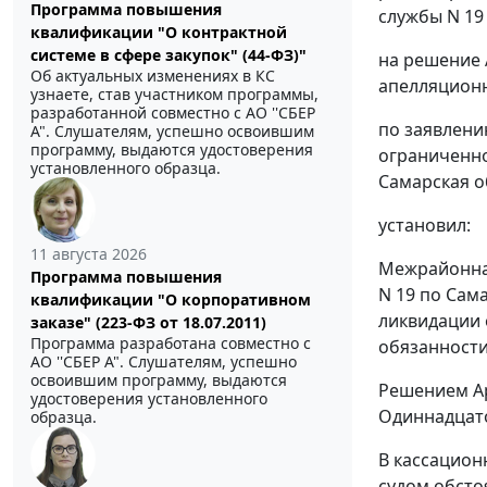
Программа повышения
службы N 19 
квалификации "О контрактной
системе в сфере закупок" (44-ФЗ)"
на решение 
Об актуальных изменениях в КС
апелляционно
узнаете, став участником программы,
разработанной совместно с АО ''СБЕР
по заявлени
А". Слушателям, успешно освоившим
программу, выдаются удостоверения
ограниченной
установленного образца.
Самарская о
установил:
11 августа 2026
Межрайонная
Программа повышения
N 19 по Сам
квалификации "О корпоративном
ликвидации 
заказе" (223-ФЗ от 18.07.2011)
Программа разработана совместно с
обязанности
АО ''СБЕР А". Слушателям, успешно
освоившим программу, выдаются
Решением Ар
удостоверения установленного
Одиннадцато
образца.
В кассацион
судом обсто