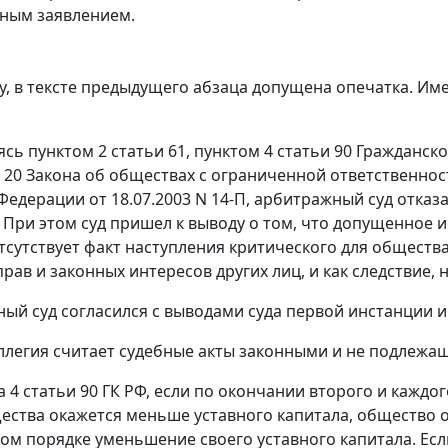
ным заявлением.
 в тексте предыдущего абзаца допущена опечатка. Имеетс
уясь
пунктом 2 статьи 61
,
пунктом 4 статьи 90
Гражданског
,
20
Закона об обществах с ограниченной ответственно
Федерации от 18.07.2003 N 14-П, арбитражный суд отка
 При этом суд пришел к выводу о том, что допущенное 
отсутствует факт наступления критического для обществ
рав и законных интересов других лиц, и как следствие,
ый суд согласился с выводами суда первой инстанции и
ллегия считает судебные акты законными и не подлежа
а 4 статьи 90
ГК РФ, если по окончании второго и каждо
ества окажется меньше уставного капитала, общество 
ом порядке уменьшение своего уставного капитала. Есл