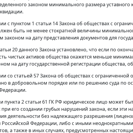
деленного законом минимального размера уставного к
квидации.
вии с
пунктом 1 статьи 14
Закона об обществах с ограни
лжен быть не менее стократной величины
минимальног
 законом на дату представления документов для госуд
татьи 20
данного Закона установлено, что если по окон
сть чистых активов общества окажется меньше минимал
ном на дату государственной регистрации общества, о
вии со
статьей 57
Закона об обществах с ограниченной 
но в добровольном порядке или по решению суда по 
Федерации.
ии
пункта 2 статьи 61
ГК РФ юридическое лицо может быт
при его создании грубых нарушений закона, если эти н
ия деятельности без надлежащего разрешения (лиценз
и
Российской Федерации, либо с иными неоднократными
тов, а также в иных случаях, предусмотренных настоящ