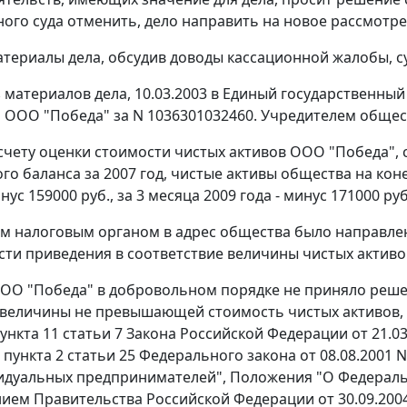
ого суда отменить, дело направить на новое рассмотр
териалы дела, обсудив доводы кассационной жалобы, с
з материалов дела, 10.03.2003 в Единый государственны
 ООО "Победа" за N 1036301032460. Учредителем общес
счету оценки стоимости чистых активов ООО "Победа",
го баланса за 2007 год, чистые активы общества на коне
инус 159000 руб., за 3 месяца 2009 года - минус 171000 руб
тим налоговым органом в адрес общества было направлен
ти приведения в соответствие величины чистых активов
ОО "Победа" в добровольном порядке не приняло реше
 величины не превышающей стоимость чистых активов, 
ункта 11 статьи 7
Закона Российской Федерации от 21.03
,
пункта 2 статьи 25
Федерального закона от 08.08.2001 
идуальных предпринимателей",
Положения
"О Федераль
нием
Правительства Российской Федерации от 30.09.2004