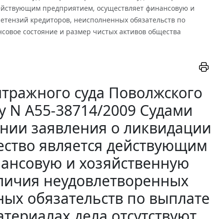
действующим предприятием, осуществляет финансовую и
ретензий кредиторов, неисполненных обязательств по
нсовое состояние и размер чистых активов общества
тражного суда Поволжского
елу N А55-38714/2009 Судами
ении заявления о ликвидации
ество является действующим
нансовую и хозяйственную
аличия неудовлетворенных
ных обязательств по выплате
териалах дела отсутствуют,