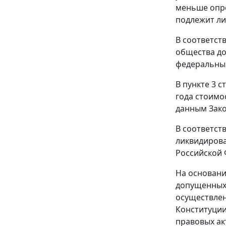
меньше опре
подлежит ли
В соответст
общества до
федеральным
В
пункте 3 с
года стоимо
данным Зако
В соответст
ликвидирова
Российской 
На основан
допущенных 
осуществлен
Конституци
правовых ак