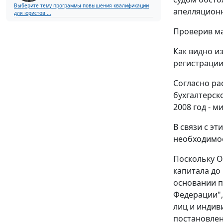
Выберите тему программы повышения квалификации
апелляционн
для юристов ...
Проверив ма
Как видно и
регистрации
Согласно ра
бухгалтерско
2008 год - м
В связи с э
необходимос
Поскольку О
капитала до
основании
п
Федерации"
лиц и индив
постановле