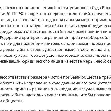
мя согласно
постановлению
Конституционного Суда Росси
тьи 61
ГК РФ конкретного перечня положений, нарушени
о лица, не означает, что данная санкция может приме
днократностью нарушения обязательных для юридически
ридической ответственности (в том числе наличия вин
Федерации критериев ограничения прав и свобод, собл
я, но и для правоприменителя, оспариваемая норма пре
и должны быть столь существенными, чтобы позволить а
ая оценку характера допущенных юридическим лицом на
иквидации юридического лица в качестве меры, необхо
несоответствие размера чистой прибыли общества треб
 может быть исправлено в ходе дальнейшего осуществл
анность принять решение о ликвидации в случае выявл
олжны быть настолько существенными, чтобы позволит
и общества.
еденного следует, что юридическое лицо, стоимость чи