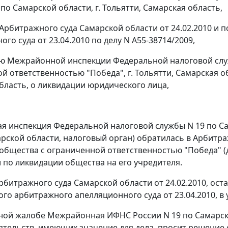
по Самарской области, г. Тольятти, Самарская область,
Арбитражного суда Самарской области от 24.02.2010 и
го суда от 23.04.2010 по делу N А55-38714/2009,
ю Межрайонной инспекции Федеральной налоговой служ
 ответственностью "Победа", г. Тольятти, Самарская об
бласть, о ликвидации юридического лица,
 инспекция Федеральной налоговой службы N 19 по Са
арской области, налоговый орган) обратилась в Арбитр
общества с ограниченной ответственностью "Победа" (
 по ликвидации общества на его учредителя.
битражного суда Самарской области от 24.02.2010, ос
го арбитражного апелляционного суда от 23.04.2010, в
ной жалобе Межрайонная ИФНС России N 19 по Самарско
ятельств, имеющих значение для дела, просит решение 