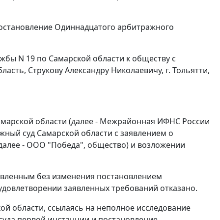
 постановление Одиннадцатого арбитражного
бы N 19 по Самарской области к обществу с
ласть, Струкову Александру Николаевичу, г. Тольятти,
марской области (далее - Межрайонная ИФНС России
ажный суд Самарской области с заявлением о
далее - ООО "Победа", общество) и возложении
тавленным без изменения постановлением
 удовлетворении заявленных требований отказано.
й области, ссылаясь на неполное исследование
суда первой инстанции и постановление