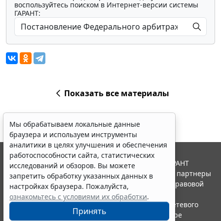
воспользуйтесь поиском в Интернет-версии системы
ГАРАНТ:
Показать все материалы
Мы обрабатываем локальные данные
браузера и используем инструменты
аналитики в целях улучшения и обеспечения
работоспособности сайта, статистических
© ООО "НПП "ГАРАНТ-СЕРВИС", 2026. Система ГАРАНТ
исследований и обзоров. Вы можете
выпускается с 1990 года. Компания "Гарант" и ее партнеры
запретить обработку указанных данных в
являются участниками Российской ассоциации правовой
настройках браузера. Пожалуйста,
информации ГАРАНТ.
ознакомьтесь с условиями их обработки
.
Портал ГАРАНТ.РУ зарегистрирован в качестве сетевого
Принять
издания Федеральной службой по надзору в сфере