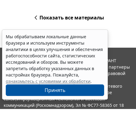
Показать все материалы
Мы обрабатываем локальные данные
браузера и используем инструменты
аналитики в целях улучшения и обеспечения
работоспособности сайта, статистических
© ООО "НПП "ГАРАНТ-СЕРВИС", 2026. Система ГАРАНТ
исследований и обзоров. Вы можете
выпускается с 1990 года. Компания "Гарант" и ее партнеры
запретить обработку указанных данных в
являются участниками Российской ассоциации правовой
настройках браузера. Пожалуйста,
информации ГАРАНТ.
ознакомьтесь с условиями их обработки
.
Портал ГАРАНТ.РУ зарегистрирован в качестве сетевого
Принять
издания Федеральной службой по надзору в сфере
связи,информационных технологий и массовых
коммуникаций (Роскомнадзором), Эл № ФС77-58365 от 18
июня 2014 года.
16+
Контакты
8-800-200-88-88