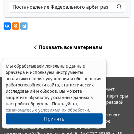
Показать все материалы
Мы обрабатываем локальные данные
браузера и используем инструменты
аналитики в целях улучшения и обеспечения
работоспособности сайта, статистических
© ООО "НПП "ГАРАНТ-СЕРВИС", 2026. Система ГАРАНТ
исследований и обзоров. Вы можете
выпускается с 1990 года. Компания "Гарант" и ее партнеры
запретить обработку указанных данных в
являются участниками Российской ассоциации правовой
настройках браузера. Пожалуйста,
информации ГАРАНТ.
ознакомьтесь с условиями их обработки
.
Портал ГАРАНТ.РУ зарегистрирован в качестве сетевого
Принять
издания Федеральной службой по надзору в сфере
связи,информационных технологий и массовых
коммуникаций (Роскомнадзором), Эл № ФС77-58365 от 18