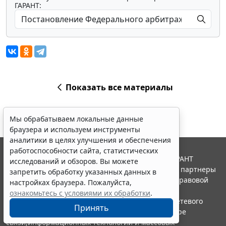
ГАРАНТ:
Показать все материалы
Мы обрабатываем локальные данные
браузера и используем инструменты
аналитики в целях улучшения и обеспечения
работоспособности сайта, статистических
© ООО "НПП "ГАРАНТ-СЕРВИС", 2026. Система ГАРАНТ
исследований и обзоров. Вы можете
выпускается с 1990 года. Компания "Гарант" и ее партнеры
запретить обработку указанных данных в
являются участниками Российской ассоциации правовой
настройках браузера. Пожалуйста,
информации ГАРАНТ.
ознакомьтесь с условиями их обработки
.
Портал ГАРАНТ.РУ зарегистрирован в качестве сетевого
Принять
издания Федеральной службой по надзору в сфере
связи,информационных технологий и массовых