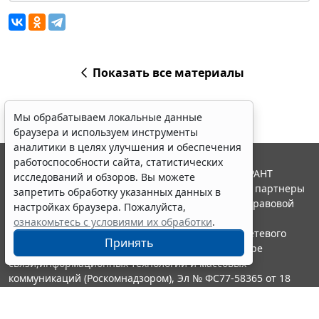
Показать все материалы
Мы обрабатываем локальные данные
браузера и используем инструменты
аналитики в целях улучшения и обеспечения
работоспособности сайта, статистических
© ООО "НПП "ГАРАНТ-СЕРВИС", 2026. Система ГАРАНТ
исследований и обзоров. Вы можете
выпускается с 1990 года. Компания "Гарант" и ее партнеры
запретить обработку указанных данных в
являются участниками Российской ассоциации правовой
настройках браузера. Пожалуйста,
информации ГАРАНТ.
ознакомьтесь с условиями их обработки
.
Портал ГАРАНТ.РУ зарегистрирован в качестве сетевого
Принять
издания Федеральной службой по надзору в сфере
связи,информационных технологий и массовых
коммуникаций (Роскомнадзором), Эл № ФС77-58365 от 18
июня 2014 года.
16+